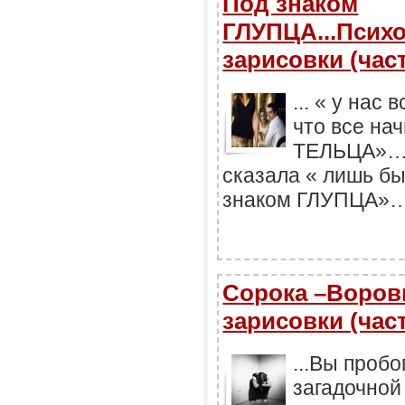
Под знаком
ГЛУПЦА...Псих
зарисовки (част
... « у нас
что все на
ТЕЛЬЦА»… 
сказала « лишь бы
знаком ГЛУПЦА»
Сорока –Воров
зарисовки (част
...Вы проб
загадочной