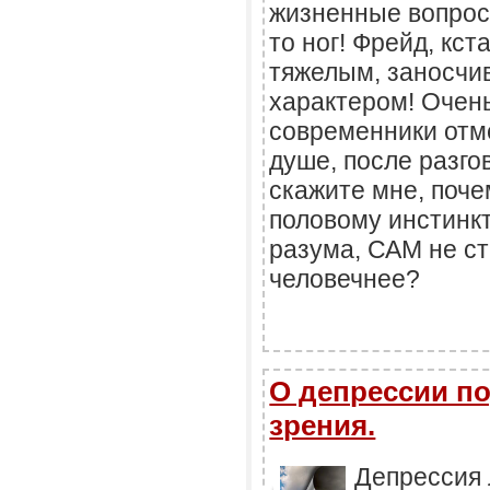
жизненные вопросы
то ног! Фрейд, кст
тяжелым, заносч
характером! Очень
современники отм
душе, после разгов
скажите мне, поч
половому инстинкт
разума, САМ не ст
человечнее?
О депрессии по
зрения.
Депрессия 