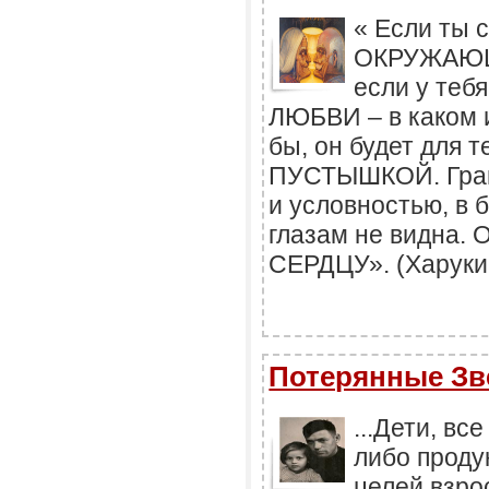
« Если ты 
ОКРУЖАЮ
если у теб
ЛЮБВИ – в каком 
бы, он будет для 
ПУСТЫШКОЙ. Гран
и условностью, в 
глазам не видна
СЕРДЦУ». (Харуки
Потерянные З
...Дети, вс
либо прод
целей взро