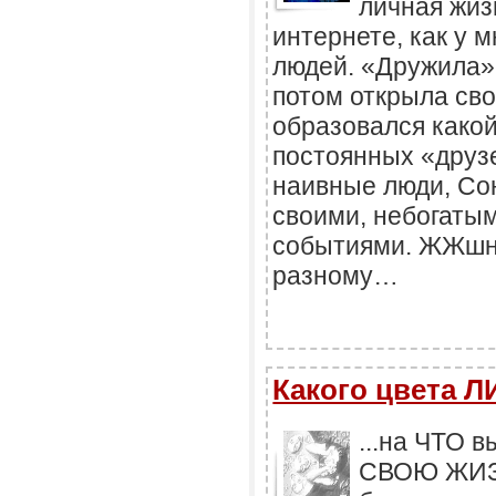
личная жиз
интернете, как у
людей. «Дружила»
потом открыла св
образовался какой
постоянных «друзе
наивные люди, Со
своими, небогаты
событиями. ЖЖшни
разному…
Какого цвета Л
...на ЧТО
СВОЮ ЖИЗН