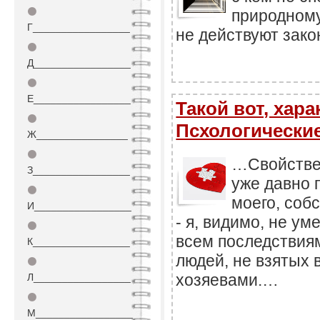
⚫
природному
Г_________________
не действуют закон
⚫
Д_________________
⚫
Е_________________
Такой вот, харак
⚫
Псхологические
Ж________________
⚫
…Свойстве
З_________________
уже давно 
⚫
моего, соб
И_________________
- я, видимо, не у
⚫
всем последствия
К_________________
людей, не взятых 
⚫
хозяевами.…
Л_________________
⚫
М_________________