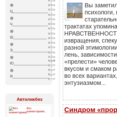
Вы заметил
⚫
Ц_________________
психологи,
старательн
⚫
Ч_________________
трактатах упомин
⚫
НРАВСТВЕННОСТИ?
Ш________________
извращения, спек
⚫
разной этимологии
Э_________________
лень, зависимости
⚫
«прелести» челове
Ю_________________
вкусом и смаком 
⚫
во всех вариантах
Я_________________
энтузиазмом...
Автоликбез
Синдром «про
Без
комметариев...