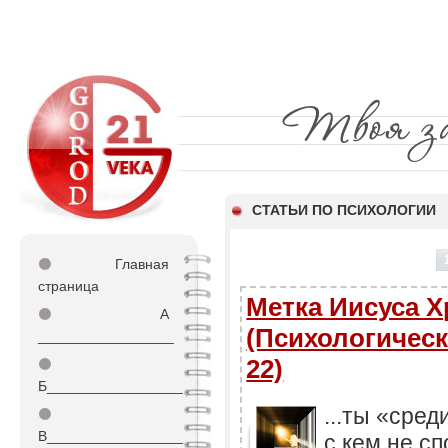
СТАТЬИ ПО ПСИХОЛОГИИ
⚫
Главная
страница
Метка Иисуса 
⚫
А
(Психологическ
_________________
22)
⚫
Б_________________
...ты «сред
⚫
В_________________
с кем не с