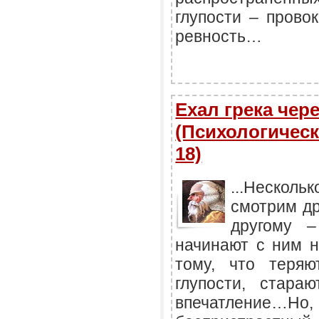
глупости – прово
ревность…
Ехал грека чер
(Психологическ
18)
...Нескол
смотрим др
другому 
начинают с ним н
тому, что теряю
глупости, стара
впечатление…Но, 