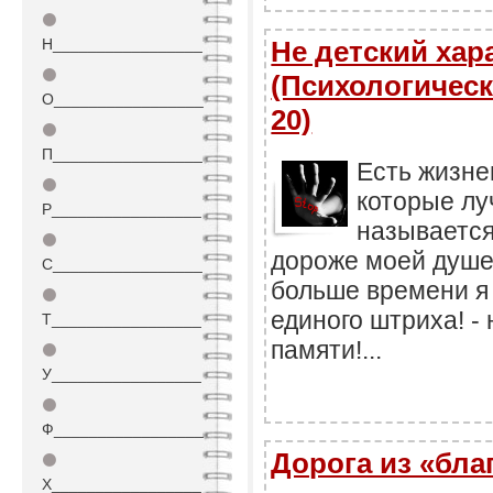
⚫
Н_________________
Не детский хара
⚫
(Психологическ
О_________________
20)
⚫
П_________________
Есть жизне
⚫
которые лу
Р_________________
называется
⚫
дороже моей душе 
С_________________
больше времени я 
⚫
единого штриха! - 
Т_________________
памяти!...
⚫
У_________________
⚫
Ф_________________
Дорога из «бл
⚫
Х_________________