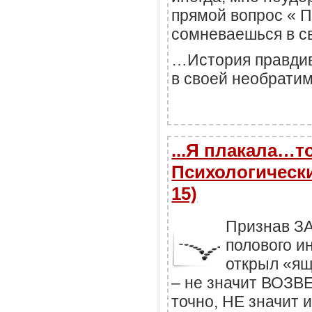
прямой вопрос « 
сомневаешься в 
…История правдив
в своей необратим
...Я плакала…
Психологически
15)
Признав З
полового и
открыл «я
– не значит ВОЗВ
точно, НЕ значит 