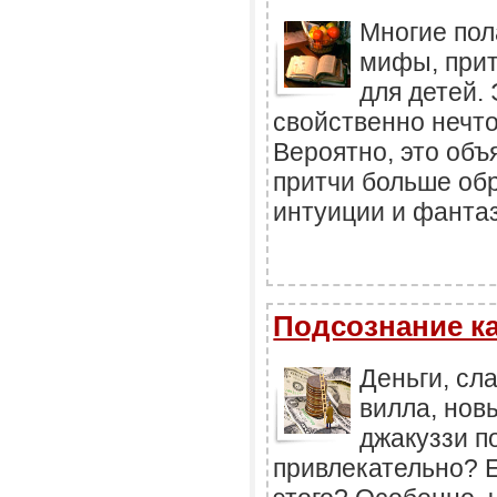
Многие пола
мифы, прит
для детей. 
свойственно нечт
Вероятно, это объя
притчи больше обр
интуиции и фанта
Подсознание ка
Деньги, сла
вилла, нов
джакуззи п
привлекательно? 