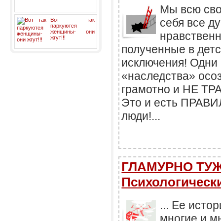
Мы всю сво
себя все ду
Вот так
паркуются
женщины- они
нравственн
жгут!!!
полученные в детс
исключения! Одни 
«наследства» осоз
грамотно и НЕ ТР
Это и есть ПРАВ
люди!...
ГЛАМУРНО ТУЖ
Психологически
... Ее ист
многие и м