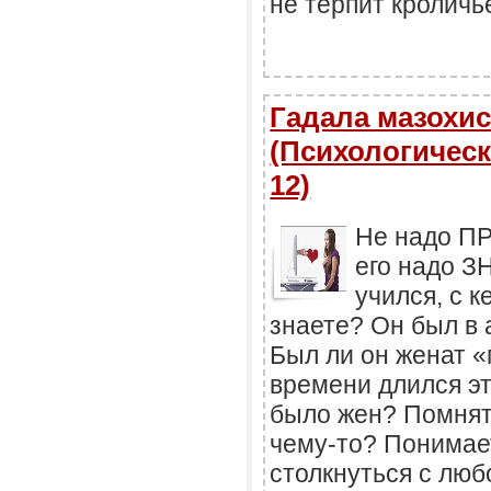
не терпит кроличь
Гадала мазохист
(Психологическ
12)
Не надо П
его надо ЗН
учился, с к
знаете? Он был в 
Был ли он женат «
времени длился эт
было жен? Помнят л
чему-то? Понимае
столкнуться с лю