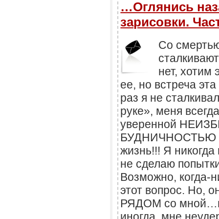
…Оглянись наз
зарисовки. Част
Со смертью
сталкивают
нет, хотим 
ее, но встреча эт
раз я не сталкивал
руке», меня всегд
уверенной НЕИЗ
БУДНИЧНОСТЬЮ он
жизнь!!! Я никогда
не сделаю попытк
Возможно, когда-н
этот вопрос. Но, 
РЯДОМ со мной…на
иногда, мне неуде