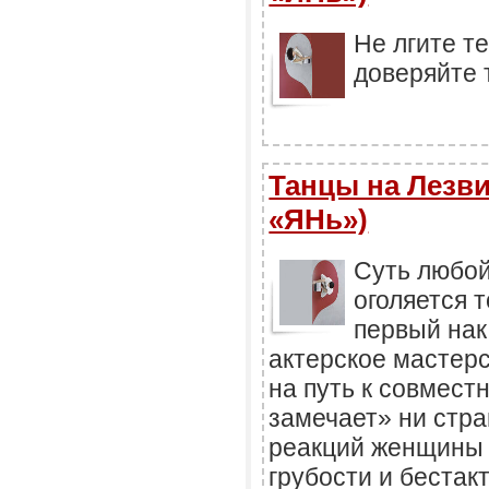
Не лгите т
доверяйте 
Танцы на Лезви
«ЯНь»)
Суть любой
оголяется т
первый нак
актерское мастер
на путь к совмест
замечает» ни стра
реакций женщины 
грубости и бестак