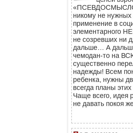
«ПСЕВДОСМЫСЛОМ
никому не нужных
применение в соц
элементарного Н
не созревших ни дл
дальше… А дальше
чемодан-то на В
существенно пере
надежды! Всем пон
ребенка, нужны дв
всегда планы эти
Чаще всего, идея 
не давать покоя ж