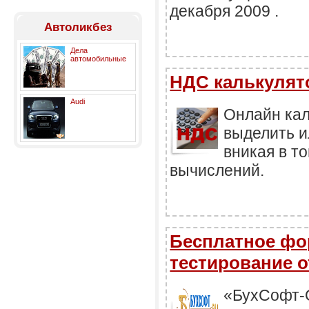
декабря 2009 .
Автоликбез
Дела
автомобильные
НДС калькулят
Audi
Онлайн кал
выделить и
вникая в т
вычислений.
Бесплатное фо
тестирование о
«БухСофт-О