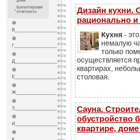
дома
Бухгалтерская
Дизайн кухни.
отчетность
рационально и
⚫
В_________________
Кухня
- эт
⚫
немалую ча
Г_________________
только пом
⚫
осуществляется п
Д_________________
квартирах, неболь
⚫
столовая.
Е_________________
⚫
Ж________________
⚫
Сауна. Строите
З_________________
⚫
обустройство б
И_________________
квартире, доме
⚫
К_________________