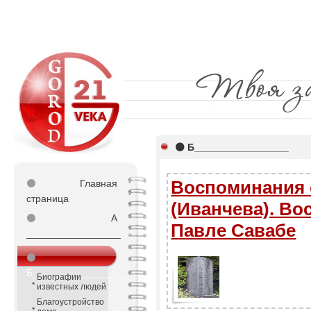
⚫ Б_________________
Воспоминания 
⚫
Главная
страница
(Иванчева). Во
⚫
А
Павле Савабе
_________________
⚫
Б_________________
Биографии
известных людей
Благоустройство