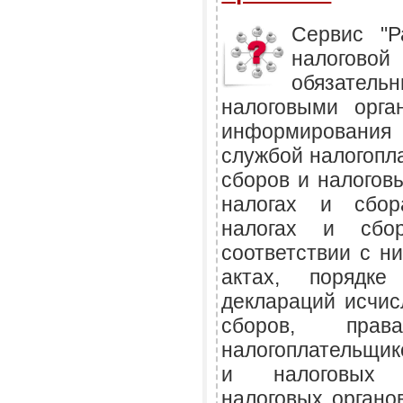
Сервис "Р
налогов
обязател
налоговыми орга
информирования
службой налогопл
сборов и налогов
налогах и сбор
налогах и сб
соответствии с н
актах, порядке
деклараций исчис
сборов, прав
налогоплательщик
и налоговых а
налоговых органо