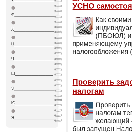
УСНО самостоя
⚫
Ф_________________
Как своими
⚫
индивидуа
Х_________________
(ПБОЮЛ) и
⚫
применяющему уп
Ц_________________
налогообложения 
⚫
Ч_________________
⚫
Ш________________
Проверить зад
⚫
Э_________________
налогам
⚫
Ю_________________
Проверить 
⚫
налогам те
Я_________________
желающий –
был запущен Нало