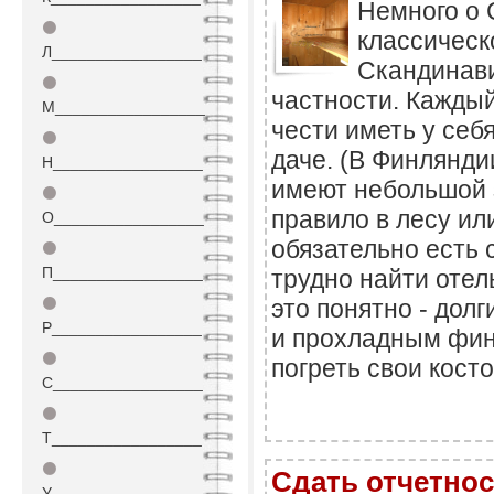
Немного о 
⚫
классическ
Л_________________
Скандинави
⚫
частности. Кажды
М_________________
чести иметь у себя
⚫
даче. (В Финляндии
Н_________________
имеют небольшой 
⚫
правило в лесу ил
О_________________
обязательно есть с
⚫
П_________________
трудно найти отел
⚫
это понятно - дол
Р_________________
и прохладным фин
⚫
погреть свои кост
С_________________
⚫
Т_________________
⚫
Сдать отчетнос
У_________________