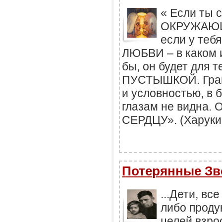
« Если ты 
ОКРУЖАЮ
если у теб
ЛЮБВИ – в каком 
бы, он будет для 
ПУСТЫШКОЙ. Гран
и условностью, в 
глазам не видна
СЕРДЦУ». (Харуки
Потерянные З
...Дети, вс
либо прод
целей взро