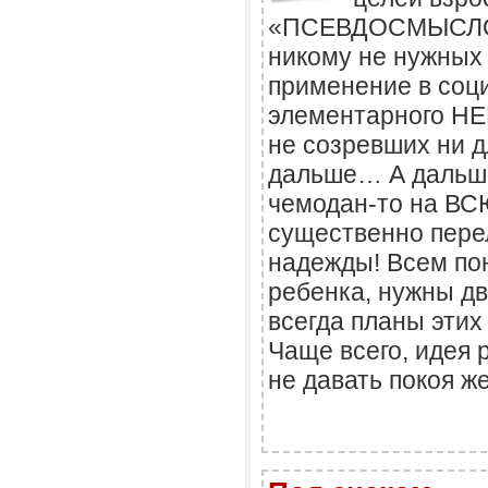
«ПСЕВДОСМЫСЛОМ
никому не нужных
применение в соц
элементарного Н
не созревших ни дл
дальше… А дальше
чемодан-то на В
существенно пере
надежды! Всем пон
ребенка, нужны дв
всегда планы эти
Чаще всего, идея 
не давать покоя ж