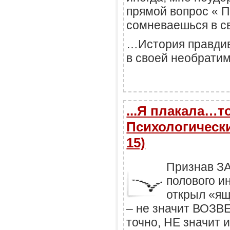
прямой вопрос « 
сомневаешься в 
…История правдив
в своей необратим
...Я плакала…
Психологически
15)
Признав З
полового и
открыл «я
– не значит ВОЗВ
точно, НЕ значит 