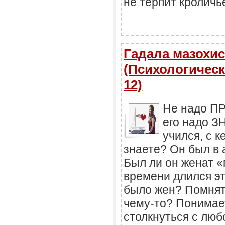
не терпит кроличь
Гадала мазохист
(Психологическ
12)
Не надо П
его надо ЗН
учился, с к
знаете? Он был в 
Был ли он женат «
времени длился эт
было жен? Помнят л
чему-то? Понимае
столкнуться с лю