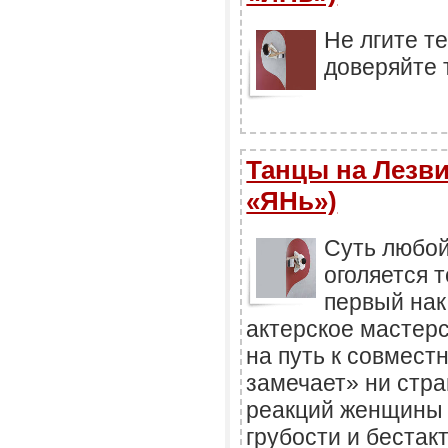
Не лгите т
доверяйте 
Танцы на Лезви
«ЯНь»)
Суть любой
оголяется т
первый нак
актерское мастер
на путь к совмест
замечает» ни стра
реакций женщины 
грубости и бестак