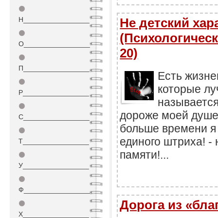
⚫
Н_________________
Не детский хара
⚫
(Психологическ
О_________________
20)
⚫
П_________________
Есть жизне
⚫
которые лу
Р_________________
называется
⚫
дороже моей душе 
С_________________
больше времени я 
⚫
единого штриха! - 
Т_________________
памяти!...
⚫
У_________________
⚫
Ф_________________
Дорога из «бл
⚫
Х_________________