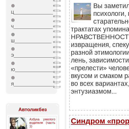
Вы заметил
⚫
Ц_________________
психологи,
старательн
⚫
Ч_________________
трактатах упомин
⚫
НРАВСТВЕННОСТИ?
Ш________________
извращения, спек
⚫
разной этимологии
Э_________________
лень, зависимости
⚫
«прелести» челове
Ю_________________
вкусом и смаком 
⚫
во всех вариантах
Я_________________
энтузиазмом...
Автоликбез
Синдром «про
Азбука умелого
водителя (часть
1)