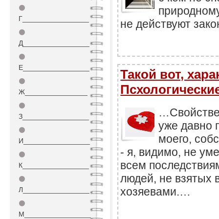
⚫
природному
Г_________________
не действуют закон
⚫
Д_________________
⚫
Е_________________
Такой вот, харак
⚫
Псхологические
Ж________________
⚫
…Свойстве
З_________________
уже давно 
⚫
моего, соб
И_________________
- я, видимо, не у
⚫
всем последствия
К_________________
людей, не взятых 
⚫
хозяевами.…
Л_________________
⚫
М_________________