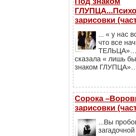
Под знаком
ГЛУПЦА...Псих
зарисовки (част
... « у нас
что все на
ТЕЛЬЦА»… 
сказала « лишь бы
знаком ГЛУПЦА»
Сорока –Воров
зарисовки (част
...Вы проб
загадочной