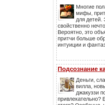
Многие пола
мифы, прит
для детей. 
свойственно нечт
Вероятно, это объя
притчи больше обр
интуиции и фанта
Подсознание ка
Деньги, сла
вилла, нов
джакуззи п
привлекательно? 