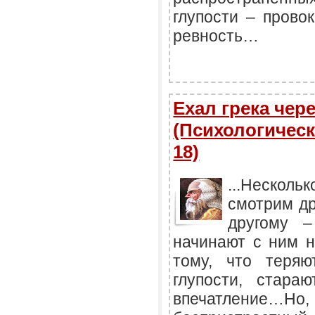
глупости – прово
ревность…
Ехал грека чер
(Психологическ
18)
...Нескол
смотрим др
другому 
начинают с ним н
тому, что теряю
глупости, стара
впечатление…Но, 