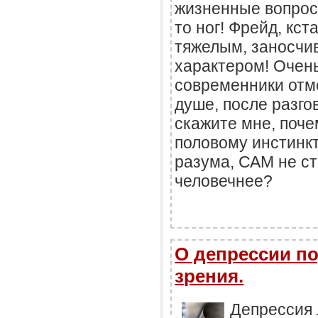
жизненные вопросы
то ног! Фрейд, кст
тяжелым, заносч
характером! Очень
современники отм
душе, после разгов
скажите мне, поч
половому инстинкт
разума, САМ не ст
человечнее?
О депрессии по
зрения.
Депрессия 