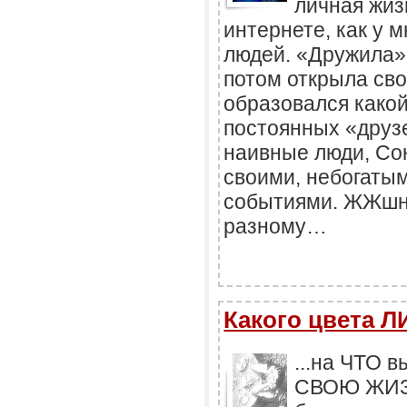
личная жиз
интернете, как у
людей. «Дружила»
потом открыла св
образовался какой
постоянных «друзе
наивные люди, Со
своими, небогаты
событиями. ЖЖшни
разному…
Какого цвета Л
...на ЧТО
СВОЮ ЖИЗН