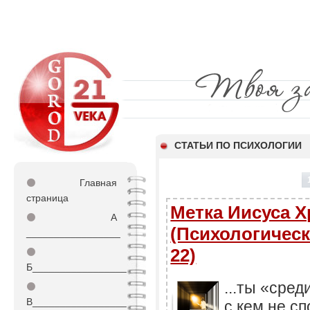
СТАТЬИ ПО ПСИХОЛОГИИ
⚫
Главная
страница
Метка Иисуса 
⚫
А
(Психологическ
_________________
22)
⚫
Б_________________
...ты «сред
⚫
В_________________
с кем не с