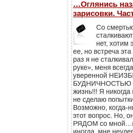
…Оглянись наз
зарисовки. Част
Со смертью
сталкивают
нет, хотим 
ее, но встреча эт
раз я не сталкивал
руке», меня всегд
уверенной НЕИЗ
БУДНИЧНОСТЬЮ он
жизнь!!! Я никогда
не сделаю попытк
Возможно, когда-н
этот вопрос. Но, 
РЯДОМ со мной…на
иногда, мне неуде