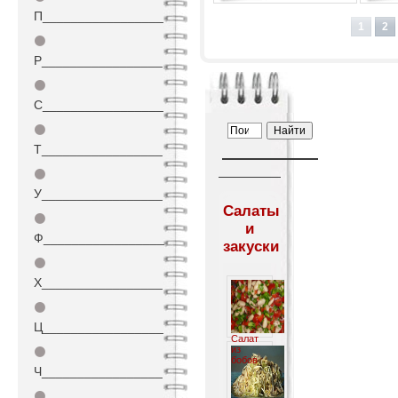
П_________________
1
2
⚫
Р_________________
⚫
С_________________
⚫
Т_________________
⚫
У_________________
Салаты
⚫
и
Ф_________________
закуски
⚫
Х_________________
⚫
Ц_________________
Салат
из
⚫
бобов
Ч_________________
⚫