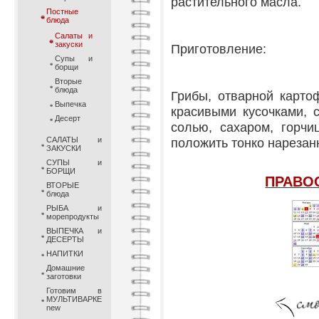
растительного масла.
Постные
блюда
Салаты и
закуски
Приготовление:
Супы и
борщи
Вторые
блюда
Грибы, отварной карто
Выпечка
красивыми кусочками, 
Десерт
солью, сахаром, горчи
САЛАТЫ и
положить тонко нарезан
ЗАКУСКИ
СУПЫ и
БОРЩИ
ПРАВО
ВТОРЫЕ
блюда
РЫБА и
морепродукты
ВЫПЕЧКА и
ДЕСЕРТЫ
НАПИТКИ
Домашние
заготовки
Готовим в
МУЛЬТИВАРКЕ
new