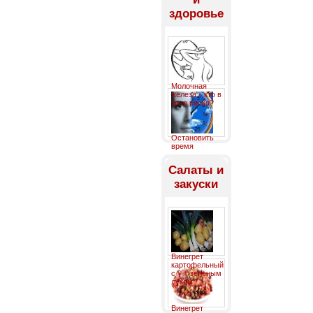
здоровье
Молочная
железа - кто в
зоне риска?
Остановить
время
Салаты и
закуски
Винегрет
картофельный
с зеленым
луком
Винегрет