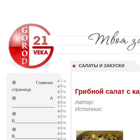
САЛАТЫ И ЗАКУСКИ
⚫
Главная
страница
Грибной салат с к
⚫
А
Автор:
_________________
Источник:
⚫
Б_________________
⚫
В_________________