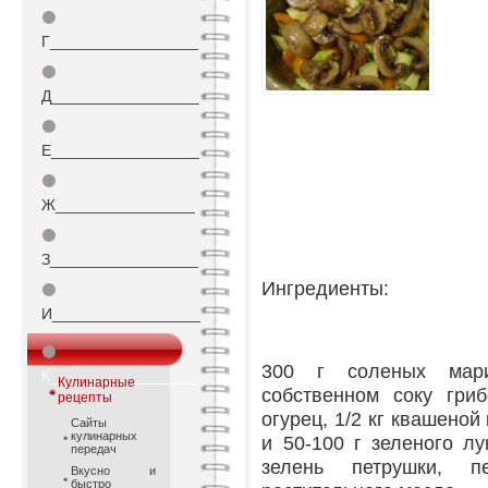
⚫
Г_________________
⚫
Д_________________
⚫
Е_________________
⚫
Ж________________
⚫
З_________________
Ингредиенты:
⚫
И_________________
⚫
300 г соленых мар
К_________________
Кулинарные
собственном соку гри
рецепты
огурец, 1/2 кг квашеной
Сайты
кулинарных
и 50-100 г зеленого лу
передач
зелень петрушки, 
Вкусно и
быстро