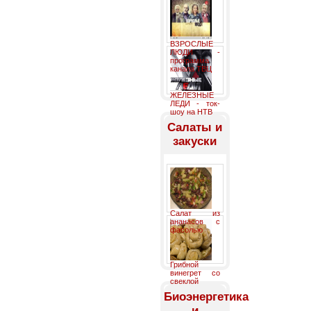
ВЗРОСЛЫЕ
ЛЮДИ -
программа
канала ТВЦ
ЖЕЛЕЗНЫЕ
ЛЕДИ - ток-
шоу на НТВ
Салаты и
закуски
Салат из
ананасов с
фасолью
Грибной
винегрет со
свеклой
Биоэнергетика
и