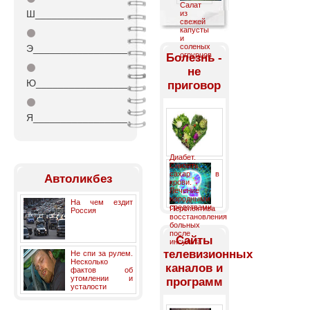
Салат
Ш________________
из
свежей
капусты
⚫
и
соленых
Э_________________
огрурцов
Болезнь -
⚫
не
Ю_________________
приговор
⚫
Я_________________
Диабет.
Снизить
сахар в
Автоликбез
крови.
Лечение
народными
На чем ездит
средствами.
Перспектива
Россия
восстановления
больных
после
Cайты
инсульта
телевизионных
Не спи за рулем.
Несколько
каналов и
фактов об
утомлении и
программ
усталости