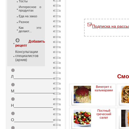
Тосты
Интересное о
продуктах
Еда на заказ
Разное
Подписка на рассы
Как это
делают...
Добавить
рецепт
Консультации
специалистов
(архив)
⚫
Смо
Л_________________
⚫
Винегрет с
кальмарами
М_________________
⚫
Н_________________
мари
Постный
⚫
греческий
салат
О_________________
⚫