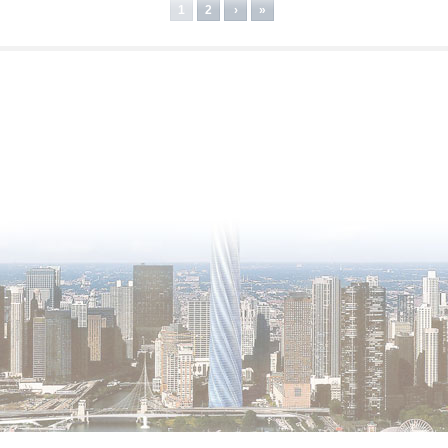
1
2
›
»