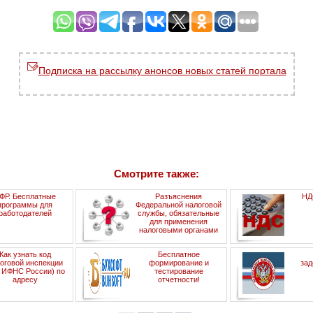
Подписка на рассылку анонсов новых статей портала
Смотрите также:
ФР. Бесплатные
Разъяснения
НД
программы для
Федеральной налоговой
работодателей
службы, обязательные
для применения
налоговыми органами
Как узнать код
Бесплатное
оговой инспекции
формирование и
зад
д ИФНС России) по
тестирование
адресу
отчетности!