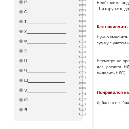
⚫
Р_________________
Необходимо поде
-1 и округлить д
⚫
С_________________
⚫
Т_________________
Как начислит
⚫
У_________________
Нужно умножить 
⚫
Ф_________________
сумму с учетом 
⚫
Х_________________
⚫
Ц_________________
Несмотря на про
для расчета НД
⚫
Ч_________________
выделить НДС).
⚫
Ш________________
⚫
Э_________________
Понравился к
⚫
Ю_________________
Добавьте в изб
⚫
Я_________________