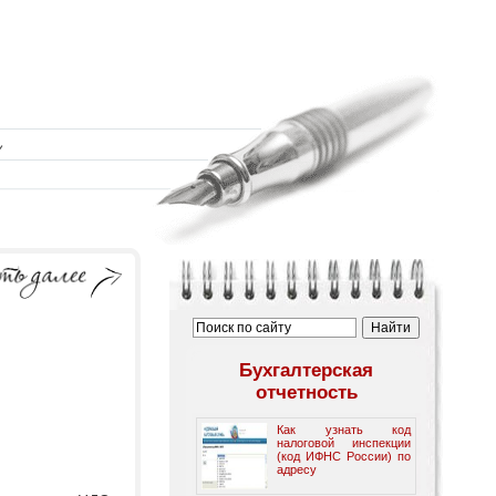
Бухгалтерская
отчетность
Как узнать код
налоговой инспекции
(код ИФНС России) по
адресу