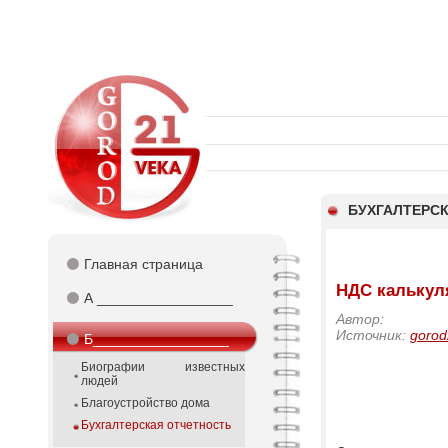
БУХГАЛТЕРС
⚫
Главная страница
НДС калькул
⚫
А _________________
Автор:
Источник:
gorod
⚫
Б_________________
Биографии известных
людей
Благоустройство дома
Бухгалтерская отчетность