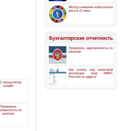
Метод снижения избыточного
веса в 21 веке
Бухгалтерская отчетность
Проверить задолженность по
налогам
Как узнать код налоговой
инспекции (код ИФНС
России) по адресу
С калькулятор
онлайн
Проверить
олженность по
налогам