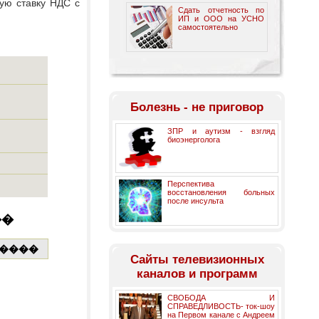
ую ставку НДС с
Сдать отчетность по
ИП и ООО на УСНО
самостоятельно
Болезнь - не приговор
ЗПР и аутизм - взгляд
биоэнерголога
Перспектива
восстановления больных
после инсульта
Cайты телевизионных
каналов и программ
СВОБОДА И
СПРАВЕДЛИВОСТЬ- ток-шоу
на Первом канале с Андреем