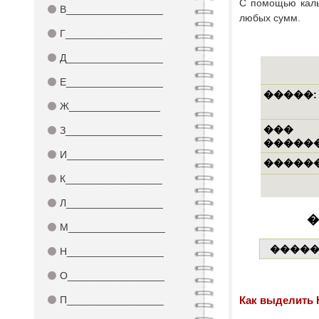
С помощью каль
⚫
В_________________
любых сумм.
⚫
Г_________________
⚫
Д_________________
⚫
Е_________________
⚫
Ж________________
⚫
З_________________
⚫
И_________________
⚫
К_________________
⚫
Л_________________
⚫
М_________________
⚫
Н_________________
⚫
О_________________
⚫
П_________________
Как выделить