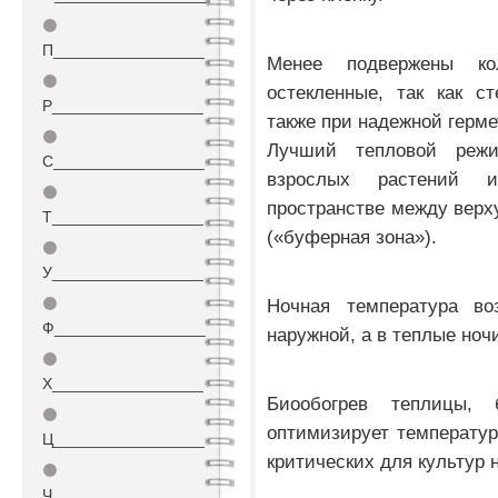
⚫
П_________________
Менее подвержены ко
⚫
остекленные, так как с
Р_________________
также при надежной герм
⚫
Лучший тепловой режи
С_________________
взрослых растений 
⚫
пространстве между верх
Т_________________
(«буферная зона»).
⚫
У_________________
⚫
Ночная температура во
Ф_________________
наружной, а в теплые ноч
⚫
Х_________________
Биообогрев теплицы, 
⚫
оптимизирует температур
Ц_________________
критических для культур 
⚫
Ч_________________