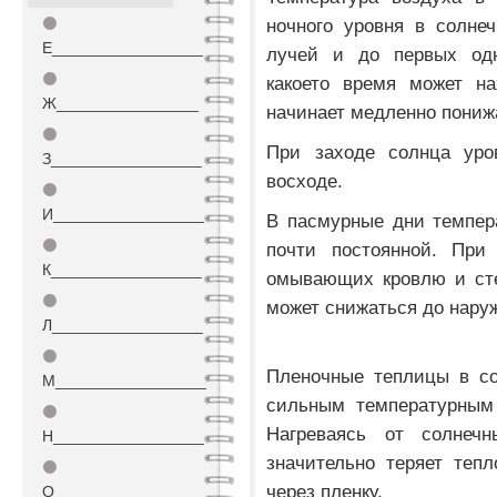
⚫
ночного уровня в солне
Е_________________
лучей и до первых одн
⚫
какое­то время может н
Ж________________
начинает медленно пониж
⚫
При заходе солнца уро
З_________________
восходе.
⚫
И_________________
В пасмурные дни темпер
⚫
почти постоянной. При
К_________________
омывающих кровлю и сте
⚫
может снижаться до нару
Л_________________
⚫
Пленочные теплицы в со
М_________________
сильным температурным
⚫
Нагреваясь от солнеч
Н_________________
значительно теряет теп
⚫
через пленку.
О_________________