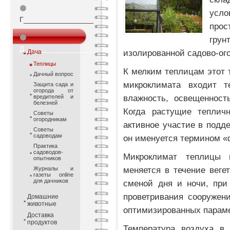
⚫
усло
Г_________________
прос
⚫
гру
Д_________________
изолированной садово-ог
Дача
Теплицы
К мелким теплицам этот 
Дачный вопрос
микроклимата входит т
Защита сада и
огорода от
влажность, освещенност
вредителей и
белезней
Когда растущие теплич
Советы
огородникам
активное участие в подд
Советы
садоводам
он именуется термином «
Практика
садоводов-
Микроклимат теплицы
опытников
меняется в течение вегет
Журналы и
газеты online
для дачников
сменой дня и ночи, при
проветривания сооружен
Домашние
животные
оптимизированных параме
Доставка
продуктов
Температура воздуха в 