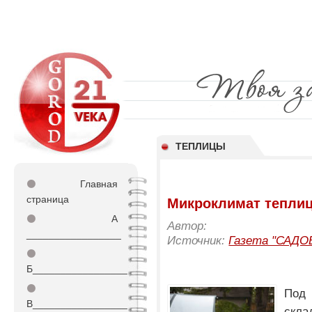
ТЕПЛИЦЫ
⚫
Главная
страница
Микроклимат тепли
⚫
А
Автор:
_________________
Источник:
Газета "САДО
⚫
Б_________________
⚫
Под
В_________________
скл