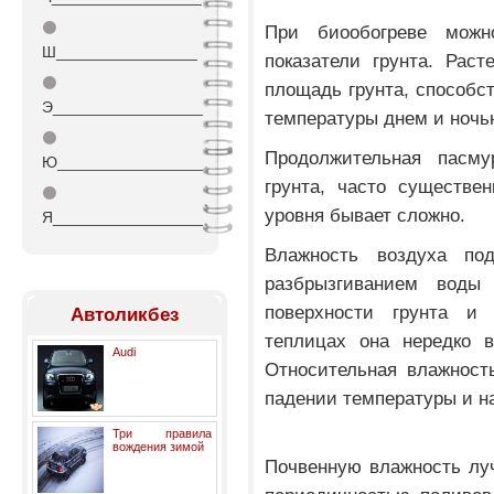
⚫
При биообогреве можн
Ш________________
показатели грунта. Рас
⚫
площадь грунта, способс
Э_________________
температуры днем и ночь
⚫
Продолжительная пасму
Ю_________________
грунта, часто существе
⚫
уровня бывает сложно.
Я_________________
Влажность воздуха под
разбрызгиванием воды
поверхности грунта и
Автоликбез
теплицах она нередко 
Audi
Относительная влажност
падении температуры и н
Три правила
вождения зимой
Почвенную влажность лу