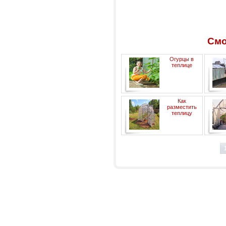
Смо
Огурцы в
теплице
Как
разместить
теплицу
п