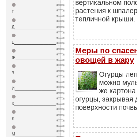
вертикальном пол
⚫
растения к шпале
Г_________________
тепличной крыши.
⚫
Д_________________
⚫
Е_________________
Меры по спасе
⚫
Ж________________
овощей в жару
⚫
З_________________
Огурцы лег
можно муль
⚫
И_________________
же картона
⚫
огурцы, закрывая 
К_________________
поверхности почв
⚫
Л_________________
⚫
М_________________