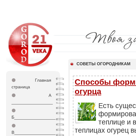
СОВЕТЫ ОГОРОДНИКАМ
Способы форм
⚫
Главная
страница
огурца
⚫
А
_________________
Есть сущес
⚫
формирован
Б_________________
теплице и в
⚫
теплицах огурец в
В_________________