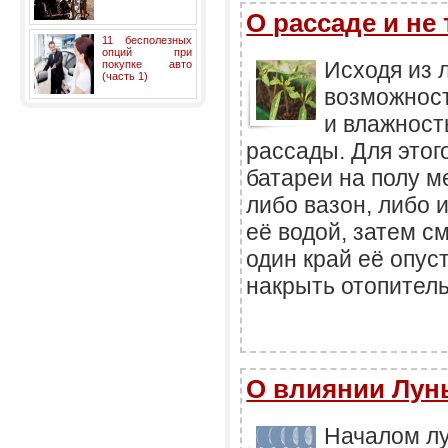
О рассаде и не 
11 бесполезных
опций при
Исходя из 
покупке авто
(часть 1)
возможнос
и влажност
рассады. Для этог
батареи на полу 
либо вазон, либо 
её водой, затем с
один край её опуст
накрыть отопител
О влиянии Лун
Началом лу