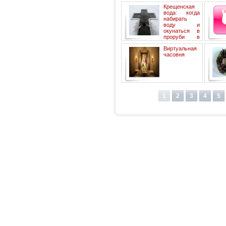
Крещенская
вода: когда
набирать
воду и
окунаться в
проруби в
2022 году.
Виртуальная
часовня
1
2
3
4
5