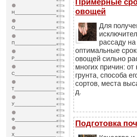
Примерные сро
⚫
овощей
Н_________________
⚫
Для получе
О_________________
исключител
⚫
рассаду на
П_________________
оптимальные срок
⚫
овощей сильно рас
Р_________________
многих причин: от
⚫
С_________________
грунта, способа е
⚫
сортов, места выс
Т_________________
д.
⚫
У_________________
⚫
Ф_________________
Подготовка по
⚫
Х_________________