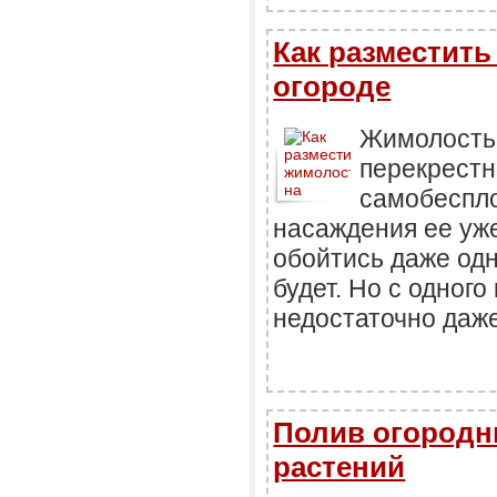
Как разместить
огороде
Жимолост
перекрестн
самобеспло
насаждения ее уже
обойтись даже од
будет. Но с одного
недостаточно даж
Полив огородн
растений