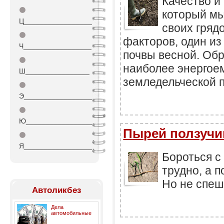
Качество и
⚫
который мы
Ц_________________
своих грядо
⚫
факторов, один из
Ч_________________
почвы весной. Обр
⚫
наиболее энергое
Ш________________
земледельческой п
⚫
Э_________________
⚫
Ю_________________
Пырей ползучий
⚫
Я_________________
Бороться с
трудно, а 
Но не спеши
Автоликбез
Дела
автомобильные