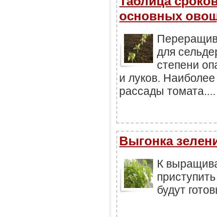
Таблица сроков
основных овощ
Переращив
для сельде
степени оп
и луков. Наиболе
рассады томата....
Выгонка зелен
К выращив
приступить
будут готов