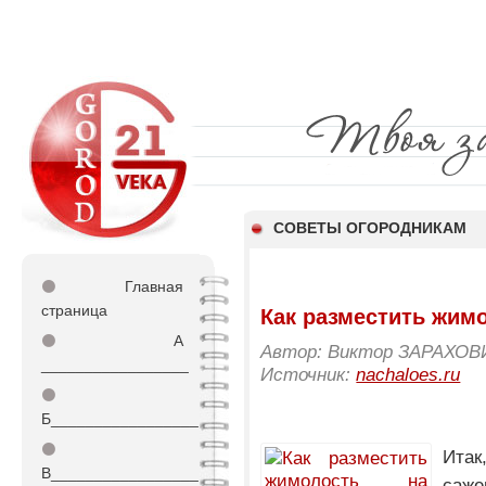
СОВЕТЫ ОГОРОДНИКАМ
⚫
Главная
страница
Как разместить жим
⚫
А
Автор: Виктор ЗАРАХОВ
_________________
Источник:
nachaloes.ru
⚫
Б_________________
⚫
Ита
В_________________
саж