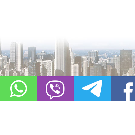
О проекте
Контакты
Copyright © 2011-2021, «
Город XXI века. Твоя записная книжка
». Все 
Использование материалов сайта в сети Интернет допустимо, пр
источник заимствования.
Обо всех замеченных нарушениях авторских прав на материалы, оп
info@gorod21veka.ru