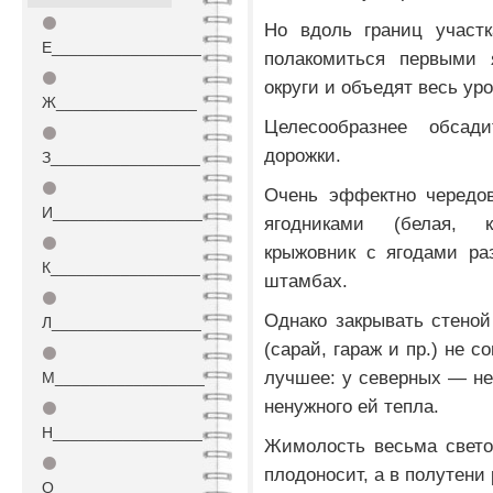
⚫
Но вдоль границ участ
Е_________________
полакомиться первыми 
⚫
округи и объедят весь ур
Ж________________
Целесообразнее обсад
⚫
дорожки.
З_________________
⚫
Очень эффектно чередов
И_________________
ягодниками (белая, к
⚫
крыжовник с ягодами раз
К_________________
штамбах.
⚫
Однако закрывать стеной
Л_________________
(сарай, гараж и пр.) не 
⚫
лучшее: у северных — не
М_________________
ненужного ей тепла.
⚫
Н_________________
Жимолость весьма свето
⚫
плодоносит, а в полутени 
О_________________