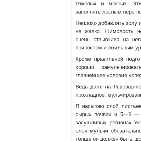
тяжелых и мокрых. Эт
заполнять лесным перегн
Неплохо добавлять золу 
не жалко. Жимолость не
очень отзывчива на не
приростом и обильным у
Кроме правильной подго
хорошо замульчирова
главнейшее условие успе
Ведь даже на Львовщине
прохладное, мульчирован
Я насыпаю слой листье
сырых почвах и 5—8 — н
засушливых регионах Ук
слоя мульчи обязательн
толще он должен быть: д