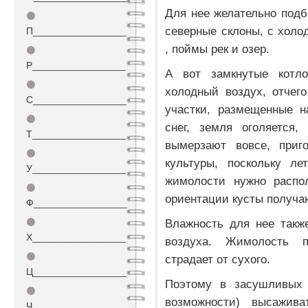
Для нее желательно подб
⚫
северные склоны, с хол
П_________________
, поймы рек и озер.
⚫
Р_________________
А вот замкнутые котло
⚫
холодный воздух, отчег
С_________________
участки, размещенные н
⚫
снег, земля оголяется
Т_________________
вымерзают вовсе, приг
⚫
культуры, поскольку ле
У_________________
жимолости нужно распол
⚫
ориентации кусты получа
Ф_________________
⚫
Влажность для нее такж
Х_________________
воздуха. Жимолость 
⚫
страдает от сухого.
Ц_________________
Поэтому в засушливых 
⚫
возможности) высажи
Ч_________________