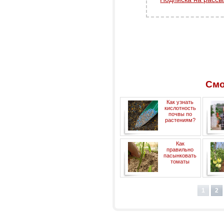
Смо
Как узнать
кислотность
почвы по
растениям?
Как
правильно
пасынковать
томаты
1
2