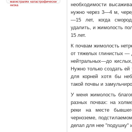
магистралях катастрофически
необходимости высажива
низка
нужно через 3—4 м, чере
—15 лет, когда смород
удалить, и жимолость по
15 лет.
К почвам жимолость нетр
от тяжелых глинистых — д
нейтральных—до кислых,
Нужно только создать ей 
для корней хотя бы не
такой почвы и замульчир
У меня жимолость благо
разных почвах: на холме
реки на месте бывшег
черноземе, подстилаемом 
делал для нее "подушку" 