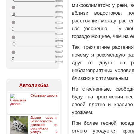
микроклиматом: у реки, в
⚫
вблизи водостоков, по
Ш________________
расстояния между растен
⚫
нас (особенно — у люб
Э_________________
гораздо мощнее, чем на е
⚫
Ю_________________
Так, трехлетние растени
⚫
почему я рекомендую ра
Я_________________
друг от друга: на 
неблагоприятных услови
близких к оптимальным.
Автоликбез
Не стесненные, свобод
Скользкая дорога
будут на протяжении нес
своей плотно и красиво
урожаем.
Дороги смерти.
Безопасность
При более тесной посад
движения на
российских
отчего уродуется кр
улицах и