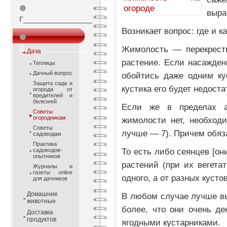
⚫
выра
Г_________________
Возникает вопрос: где и к
⚫
Д_________________
Жимолость — перекрестн
Дача
растение. Если насажден
Теплицы
Дачный вопрос
обойтись даже одним ку
Защита сада и
кустика его будет недост
огорода от
вредителей и
белезней
Если же в пределах а
Советы
огородникам
жимолости нет, необход
Советы
лучше — 7). Причем обяз
садоводам
Практика
То есть либо сеянцев [он
садоводов-
опытников
растений (при их вегета
Журналы и
газеты online
одного, а от разных кустов
для дачников
Домашние
В любом случае лучше вы
животные
более, что они очень д
Доставка
продуктов
ягодными кустарниками.