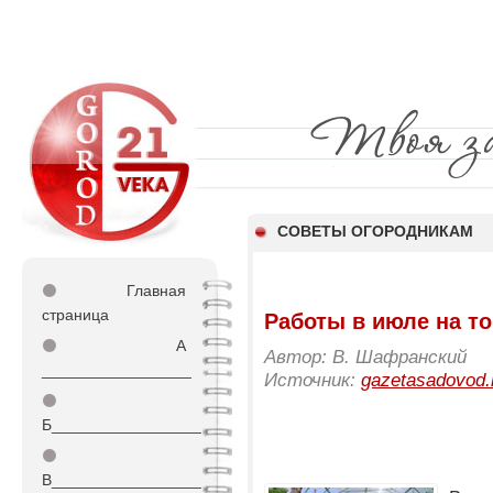
СОВЕТЫ ОГОРОДНИКАМ
⚫
Главная
страница
Работы в июле на т
⚫
А
Автор: В. Шафранский
_________________
Источник:
gazetasadovod.
⚫
Б_________________
⚫
В_________________