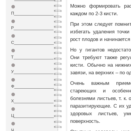
Можно формировать рас
⚫
каждом по 2-3 кисти.
П_________________
⚫
При этом следует помнить
Р_________________
избегать удаления точки 
⚫
рост плодов и начинается
С_________________
Но у гигантов недостат
⚫
Они требуют также регу
Т_________________
кисти. Обычно на нижни
⚫
У_________________
завязи, на верхних – по о
⚫
Очень важным прием
Ф_________________
стареющих и особен
⚫
болезнями листьев, т. к
Х_________________
паразитирующие. С их у
⚫
здоровых листьев, ум
Ц_________________
поверхность.
⚫
Ч_________________