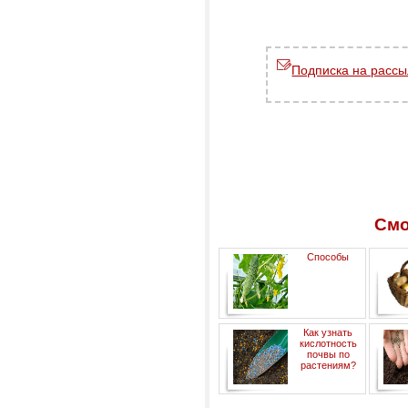
Подписка на рассы
Смо
Способы
формирования растений
Как узнать
огурца
кислотность
почвы по
растениям?