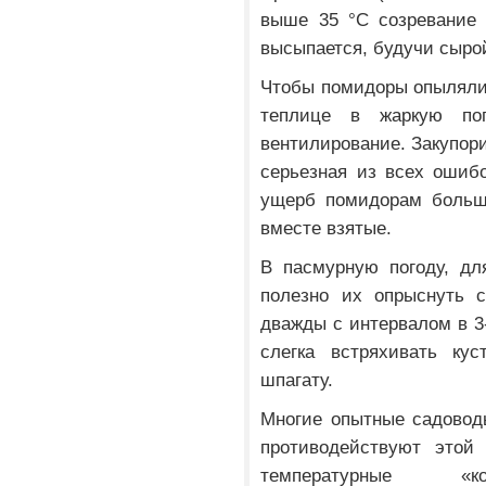
выше 35 °С созревание 
высыпается, будучи сырой
Чтобы помидоры опылялис
теплице в жаркую пог
вентилирование. Закупор
серьезная из всех ошибо
ущерб помидорам больше
вместе взятые.
В пасмурную погоду, дл
полезно их опрыснуть 
дважды с интервалом в 3-
слегка встряхивать кус
шпагату.
Многие опытные садовод
противодействуют этой 
температурные «ко