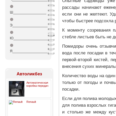
Опытные садоводы уже 
⚫
рассады начинают ежене
Ш________________
если они не желтеют. У
⚫
чтобы быстрее подсохла р
Э_________________
К моменту созревания п
⚫
стебле листьев быть не д
Ю_________________
⚫
Помидоры очень отзывчи
Я_________________
вода после посадки в теч
первой-второй кистей, п
внесения сухих минераль
Автоликбез
Количество воды на один 
только от погоды и почв
Автоматическая
коробка передач
посадки.
Если для полива молодых 
Renault
для полива взрослых гига
и столько же между кус