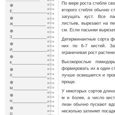
По мере роста стебли св
⚫
второго стебля обычно с
Е_________________
загущать куст. Все п
⚫
листьев, вырезают на пе
Ж________________
см. Если пасынки вырезат
⚫
З_________________
Детерминантные сорта фо
⚫
них по 6-7 кистей. З
И_________________
ограничивая рост растени
⚫
Высокорослые помидор
К_________________
формировать их в один ст
⚫
лучше освещается и пров
Л_________________
проще.
⚫
М_________________
У некоторых сортов длина
⚫
м и более, а число кис
Н_________________
лиан обычно пускают вд
⚫
несколько затеняет посадк
О_________________