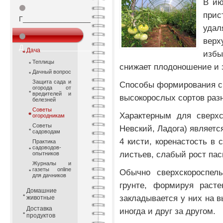
В ию
⚫
прис
Г_________________
уда
⚫
верх
Д_________________
Дача
избы
Теплицы
снижает плодоношение и 
Дачный вопрос
Защита сада и
Способы формирования с
огорода от
вредителей и
высокорослых сортов раз
белезней
Советы
Характерным для сверхс
огородникам
Советы
Невский, Ладога) являетс
садоводам
4 кисти, коренастость в
Практика
садоводов-
листьев, слабый рост пас
опытников
Журналы и
газеты online
Обычно сверхскороспел
для дачников
грунте, формируя расте
Домашние
закладывается у них на в
животные
Доставка
иногда и друг за другом.
продуктов