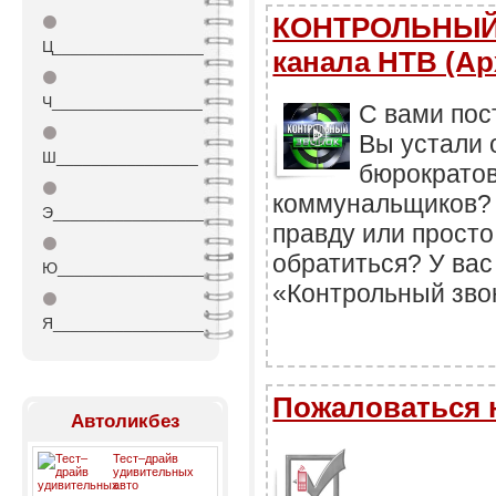
КОНТРОЛЬНЫЙ 
⚫
Ц_________________
канала НТВ (Ар
⚫
Ч_________________
С вами пос
⚫
Вы устали 
Ш________________
бюрократов
⚫
коммунальщиков? 
Э_________________
правду или просто
⚫
обратиться? У вас
Ю_________________
«Контрольный зво
⚫
Я_________________
Пожаловаться 
Автоликбез
Тест–драйв
удивительных
авто