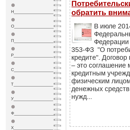
Потребительски
⚫
обратить вним
Н_________________
⚫
В июле 201
О_________________
Федеральны
⚫
Федерации 
П_________________
353-ФЗ "О потреб
⚫
Р_________________
кредите". Договор
⚫
– это соглашение
С_________________
кредитным учрежд
⚫
физическим лицом
Т_________________
денежных средств
⚫
нужд...
У_________________
⚫
Ф_________________
⚫
Х_________________