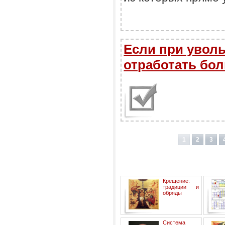
Если при увол
отработать бол
1
2
3
Крещение:
традиции и
обряды
Правос
Система