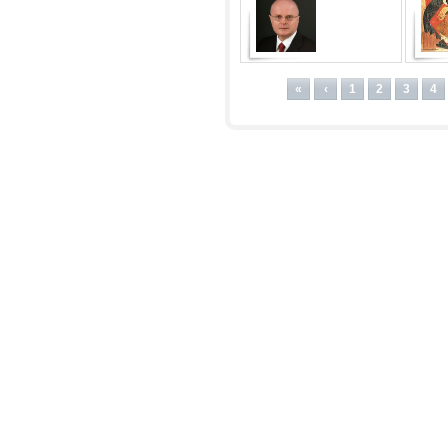
Совершенного
Четыре
Справедливого Развития
«
‹
1
2
3
4
«СССР». В гостях Александр
Шмидт • Revolver ITV