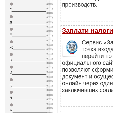
производств.
⚫
Г_________________
⚫
Д_________________
Заплати налог
⚫
Е_________________
Сервис «За
⚫
Ж________________
точка вход
⚫
перейти по
З_________________
официального сай
⚫
позволяют сформи
И_________________
документ и осуще
⚫
онлайн через один
К_________________
заключивших согл
⚫
Л_________________
⚫
М_________________