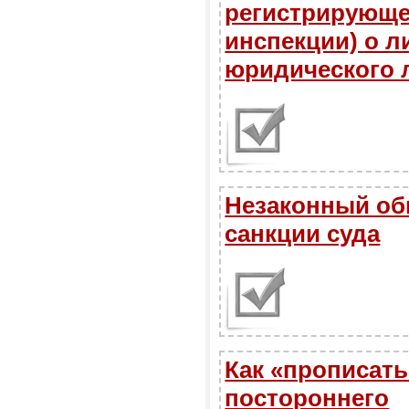
регистрирующе
инспекции) о 
юридического 
Незаконный обы
санкции суда
Как «прописать
постороннего