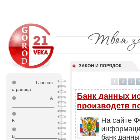
ЗАКОН И ПОРЯДОК
1
2
3
⚫
Главная
страница
Банк данных и
⚫
А
производств п
_________________
⚫
На сайте Ф
Б_________________
информаци
⚫
банк данны
В_________________