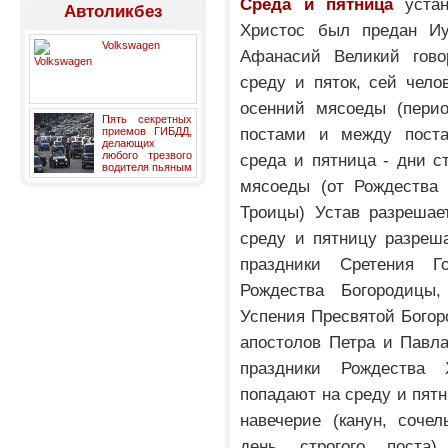
Среда и пятница
устан
Автоликбез
Христос был предан Иу
Volkswagen
Афанасий Великий гово
среду и пяток, сей чело
осенний мясоеды (пери
Пять секретных
постами и между поста
приемов ГИБДД,
делающих
любого трезвого
среда и пятница - дни с
водителя пьяным
мясоеды (от Рождества 
Троицы) Устав разрешае
среду и пятницу разреш
праздники Сретения Го
Рождества Богородицы
Успения Пресвятой Богор
апостолов Петра и Павла
праздники Рождества
попадают на среду и пятн
навечерие (канун, соче
день строгого поста