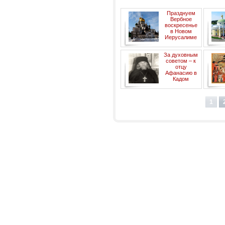
Празднуем
Вербное
воскресенье
в Новом
Иерусалиме
Екате
За духовным
– в
советом – к
отцу
Афанасию в
Кадом
1