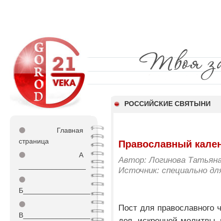
РОССИЙСКИЕ СВЯТЫНИ
⚫
Главная
страница
Православный кале
⚫
А
Автор: Логинова Татьян
_________________
Источник: специально д
⚫
Б_________________
⚫
Пост для православного 
В_________________
дел, искренней молитвы, 