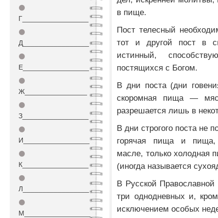
⚫
в пище.
Г_________________
Пост телесный необходи
⚫
тот и другой пост в с
Д_________________
истинный, способств
⚫
постящихся с Богом.
Е_________________
⚫
В дни поста (дни говен
Ж________________
скоромная пища — мяс
⚫
разрешается лишь в неко
З_________________
В дни строгого поста не п
⚫
горячая пища и пища, 
И_________________
масле, только холодная п
⚫
К_________________
(иногда называется сухоя
⚫
В Русской Православной 
Л_________________
три однодневных и, кром
⚫
исключением особых недел
М_________________