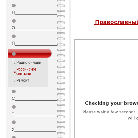
⚫
Н_________________
⚫
Православный 
О_________________
⚫
П_________________
⚫
Р_________________
Радио онлайн
Российские
святыни
Ремонт
⚫
С_________________
⚫
Т_________________
⚫
У_________________
⚫