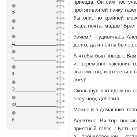
приезда. Он сам постуча
⚫
протягивая ей пачку газе
Ф_________________
бы они, по крайней мер
⚫
Ваша почта, мадам! Брал
Х_________________
Зачем? – удивилась Алев
⚫
Ц_________________
долго, да и почты было с
⚫
А чтобы был повод с Вам
Ч_________________
и, церемонно наклонив го
⚫
знакомство, и втереться 
Ш________________
обед!
⚫
Э_________________
Скользнув взглядом по е
⚫
босу ногу, добавил:
Ю_________________
Можно и в домашних тапо
⚫
Я_________________
Алевтине Виктор понрав
приятный голос. Пусть не
в тренировочном кос