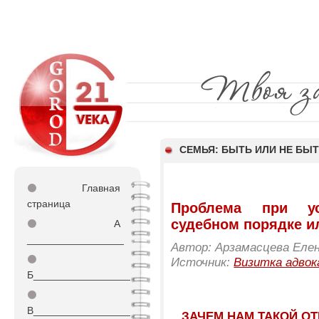
СЕМЬЯ: БЫТЬ ИЛИ НЕ БЫ
⚫
Главная
страница
Проблема при ус
судебном порядке ил
⚫
А
_________________
Автор: Арзамасцева Елен
⚫
Источник:
Визитка адвок
Б_________________
⚫
В_________________
...ЗАЧЕМ НАМ ТАКОЙ О