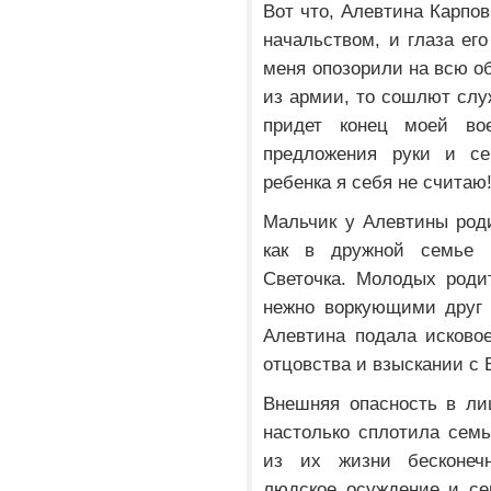
Вот что, Алевтина Карпов
начальством, и глаза его
меня опозорили на всю об
из армии, то сошлют служ
придет конец моей во
предложения руки и с
ребенка я себя не считаю
Мальчик у Алевтины роди
как в дружной семье 
Светочка. Молодых роди
нежно воркующими друг 
Алевтина подала исково
отцовства и взыскании с 
Внешняя опасность в ли
настолько сплотила семь
из их жизни бесконечн
людское осуждение и се