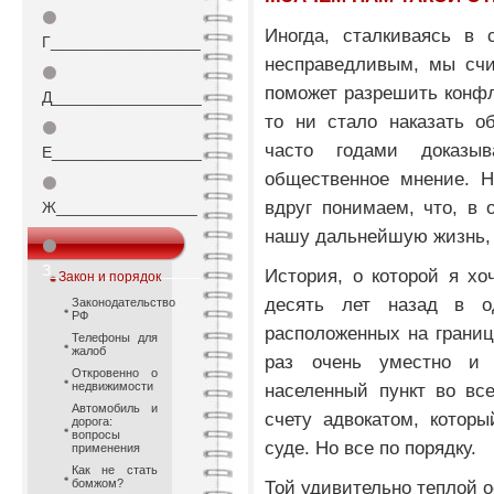
⚫
Иногда, сталкиваясь в
Г_________________
несправедливым, мы счи
⚫
поможет разрешить конф
Д_________________
то ни стало наказать о
⚫
часто годами доказы
Е_________________
общественное мнение. Н
⚫
вдруг понимаем, что, в 
Ж________________
нашу дальнейшую жизнь, а
⚫
З_________________
История, о которой я хо
Закон и порядок
десять лет назад в о
Законодательство
РФ
расположенных на границ
Телефоны для
жалоб
раз очень уместно и 
Откровенно о
недвижимости
населенный пункт во вс
Автомобиль и
счету адвокатом, котор
дорога:
вопросы
суде. Но все по порядку.
применения
Как не стать
бомжом?
Той удивительно теплой о