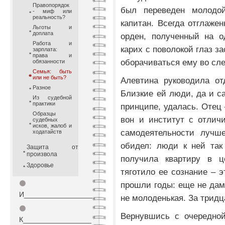
Правопорядок
был переведен молодо
- миф или
реальность?
капитан. Всегда отглажен
Льготы и
доплата
орден, полученный на о
Работа и
карих с поволокой глаз 
зарплата:
права и
оборачиваться ему во сле
обязанности
Семья: быть
или не быть?
Алевтина руководила от
Разное
Близкие ей люди, да и са
Из судебной
практики
принципе, удалась. Отец 
Образцы
вон и институт с отлич
судебных
исков, жалоб и
самодеятельности лучше
ходатайств
обидел: люди к ней так
Защита от
произвола
получила квартиру в це
Здоровье
тяготило ее сознание – э
⚫
прошли годы: еще не дама
И_________________
не молоденькая. За тридца
⚫
Вернувшись с очередной
К_________________