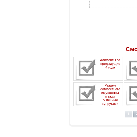
Смо
Алименты за
предыдущие
4 года
Раздел
совместного
имущества
между
бывшими
супругами
1