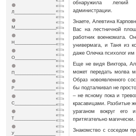
обнаружила легкий
⚫
администрации.
Л_________________
⚫
Знаете, Алевтина Карповн
М_________________
Вас на лестничной площ
⚫
работник военкомата. О
Н_________________
универмага, и Таня из к
⚫
даже Олечка психолог им 
О_________________
Еще не видя Виктора, Ал
⚫
может передать молва ма
П_________________
Образ новоявленного сос
⚫
бы подталкивал не просто
Р_________________
– не ясному пока и трев
⚫
красавицами. Разбитые ж
С_________________
ураганом вокруг его 
⚫
Т_________________
притягательно магически.
⚫
Знакомство с соседом п
У_________________