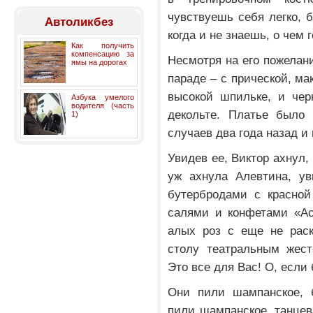
чувствуешь себя легко, б
Автоликбез
когда и не знаешь, о чем 
Как получить
компенсацию за
Несмотря на его пожелани
ямы на дорогах
параде – с прической, ма
высокой шпильке, и чер
Азбука умелого
водителя (часть
декольте. Платье было 
1)
случаев два года назад и
Увидев ее, Виктор ахнул,
уж ахнула Алевтина, ув
бутербродами с красной
салями и конфетами «Ас
алых роз с еще не раск
столу театральным жест
Это все для Вас! О, если
Они пили шампанское, 
пили шампанское, танцев