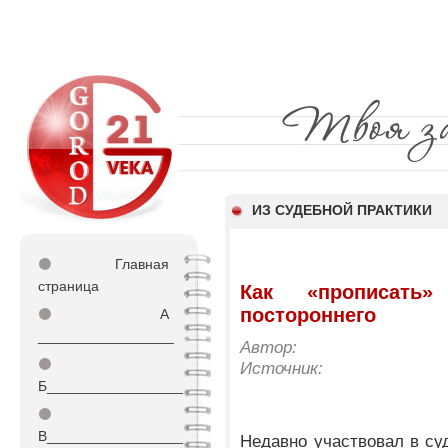
ИЗ СУДЕБНОЙ ПРАКТИКИ
⚫
Главная
страница
Как «прописать
постороннего
⚫
А
_________________
Автор:
⚫
Источник:
Б_________________
⚫
В_________________
Недавно участвовал в суд