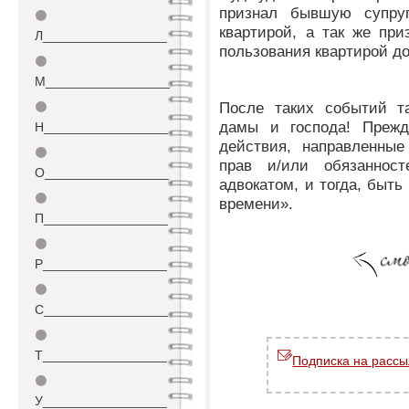
признал бывшую супруг
⚫
квартирой, а так же при
Л_________________
пользования квартирой д
⚫
М_________________
После таких событий та
⚫
дамы и господа! Прежд
Н_________________
действия, направленные
⚫
прав и/или обязанност
О_________________
адвокатом, и тогда, быть
⚫
времени».
П_________________
⚫
Р_________________
⚫
С_________________
⚫
Т_________________
Подписка на рассы
⚫
У_________________