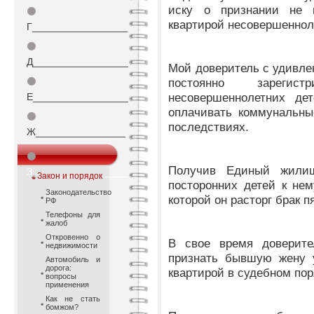
иску о признании не 
⚫
квартирой несовершеннол
Г_________________
⚫
Д_________________
Мой доверитель с удивлен
⚫
постоянно зарегис
несовершеннолетних де
Е_________________
оплачивать коммунальны
⚫
последствиях.
Ж________________
⚫
Получив Единый жилищ
З_________________
Закон и порядок
посторонних детей к не
Законодательство
которой он расторг брак п
РФ
Телефоны для
жалоб
Откровенно о
В свое время доверите
недвижимости
признать бывшую жену у
Автомобиль и
дорога:
квартирой в судебном пор
вопросы
применения
Как не стать
бомжом?