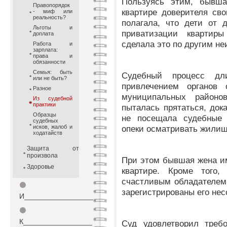
Пользуясь этим, бывша
Правопорядок
квартире доверителя св
- миф или
реальность?
полагала, что дети от 
Льготы и
приватизации квартир
доплата
сделала это по другим н
Работа и
зарплата:
права и
обязанности
Семья: быть
Судебный процесс дл
или не быть?
привлечением органов 
Разное
муниципальных район
Из судебной
практики
пыталась прятаться, дока
Образцы
не посещала судебные 
судебных
исков, жалоб и
опеки осматривать жилищн
ходатайств
Защита от
произвола
При этом бывшая жена им
Здоровье
квартире. Кроме того,
счастливым обладателем 
⚫
зарегистрированы его не
И_________________
⚫
К_________________
Суд удовлетворил треб