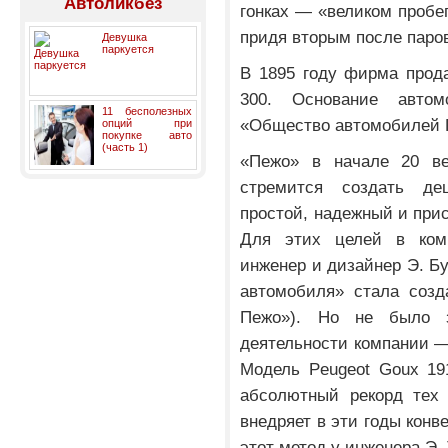
Автоликбез
гонках — «великом пробе
придя вторым после паро
Девушка
паркуется
В 1895 году фирма прод
300. Основание авто
11 бесполезных
«Общество автомобилей П
опций при
покупке авто
(часть 1)
«Пежо» в начале 20 ве
стремится создать де
простой, надежный и при
Для этих целей в ком
инженер и дизайнер Э. Бу
автомобиля» стала созд
Пежо»). Но не было 
деятельности компании —
Модель Peugeot Goux 191
абсолютный рекорд тех 
внедряет в эти годы конв
этот метод у инженера Э.