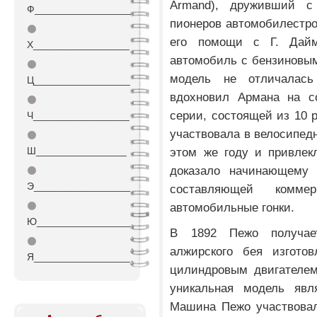
Armand), друживший 
Ф_________________
пионеров автомобилестро
⚫
его помощи с Г. Дай
Х_________________
автомобиль с бензиновым
⚫
модель не отличалась
Ц_________________
вдохновил Армана на с
⚫
серии, состоящей из 10
Ч_________________
участвовала в велосипе
⚫
Ш________________
этом же году и привлек
доказало начинающему 
⚫
Э_________________
составляющей комме
⚫
автомобильные гонки.
Ю_________________
В 1892 Пежо получае
⚫
алжирского бея изгото
Я_________________
цилиндровым двигателем
уникальная модель явл
Машина Пежо участвовал