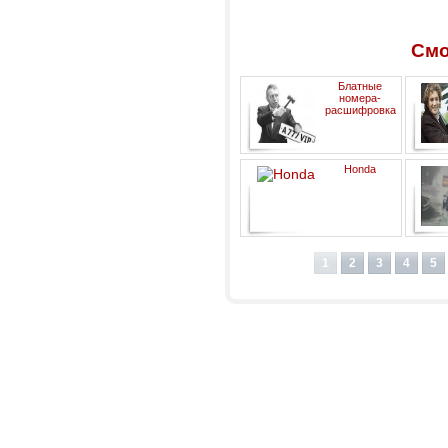
Смо
Блатные
номера-
расшифровка
Honda
1
2
3
4
5