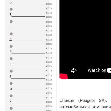
Б_________________
⚫
В_________________
⚫
Г_________________
⚫
Д_________________
⚫
Е_________________
⚫
Ж________________
⚫
З_________________
⚫
И_________________
⚫
«Пежо» (Peugeot SA), 
К_________________
автомобильная компания
⚫