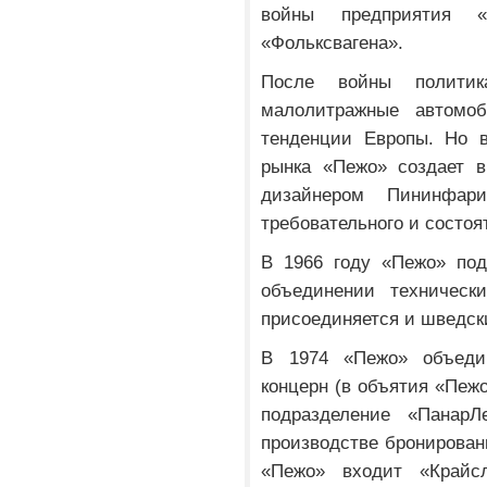
войны предприятия 
«Фольксвагена».
После войны полити
малолитражные автомо
тенденции Европы. Но в
рынка «Пежо» создает в
дизайнером Пининфар
требовательного и состоя
В 1966 году «Пежо» под
объединении техническ
присоединяется и шведск
В 1974 «Пежо» объеди
концерн (в объятия «Пеж
подразделение «Панар
производстве бронированн
«Пежо» входит «Крайсл