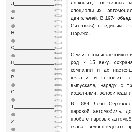
легковых, спортивных 
Л_________________
специальных автомоби
⚫
двигателей. В 1974 объе
М_________________
Ситроен») в единый кон
⚫
Н_________________
Париже.
⚫
О_________________
Семья промышленников и
⚫
род к 15 веку, сохран
П_________________
компании и до настоящ
⚫
Р_________________
«Братья и сыновья Пе
выпускала, наряду с т
⚫
С_________________
изделиями, велосипеды и
⚫
В 1889 Леон Серполле
Т_________________
паровой автомобиль, до
⚫
пробеге паровых автомо
У_________________
глава велосипедного п
⚫