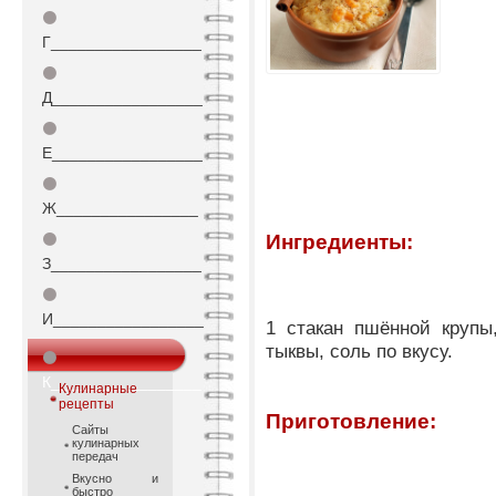
⚫
Г_________________
⚫
Д_________________
⚫
Е_________________
⚫
Ж________________
⚫
Ингредиенты:
З_________________
⚫
И_________________
1 стакан пшённой крупы
тыквы, соль по вкусу.
⚫
К_________________
Кулинарные
рецепты
Приготовление:
Сайты
кулинарных
передач
Вкусно и
быстро