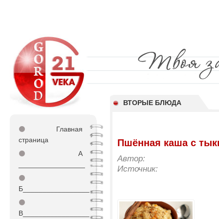
ВТОРЫЕ БЛЮДА
⚫
Главная
страница
Пшённая каша с тык
⚫
А
Автор:
_________________
Источник:
⚫
Б_________________
⚫
В_________________