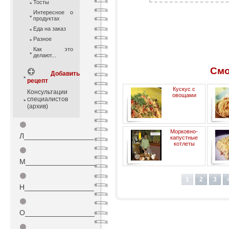
Тосты
Интересное о
продуктах
Еда на заказ
Разное
Как это
делают...
Смо
Добавить
рецепт
Кускус с
Консультации
овощами
специалистов
(архив)
⚫
Морковно-
Л_________________
капустные
котлеты
⚫
М_________________
⚫
1
2
3
Н_________________
⚫
О_________________
⚫