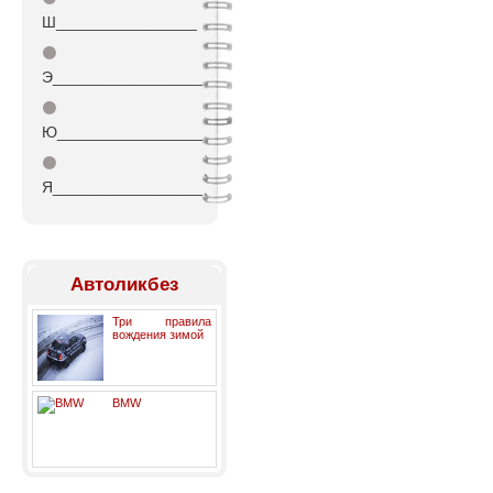
Ш________________
⚫
Э_________________
⚫
Ю_________________
⚫
Я_________________
Автоликбез
Три правила
вождения зимой
BMW