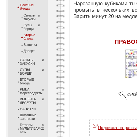
Нарезанную кубиками тык
Постные
блюда
промыть в нескольких во
Варить минут 20 на медле
Салаты и
закуски
Супы и
борщи
Вторые
блюда
ПРАВО
Выпечка
Десерт
САЛАТЫ и
ЗАКУСКИ
СУПЫ и
БОРЩИ
ВТОРЫЕ
блюда
РЫБА и
морепродукты
ВЫПЕЧКА и
ДЕСЕРТЫ
НАПИТКИ
Домашние
заготовки
Готовим в
Подписка на рассы
МУЛЬТИВАРКЕ
new