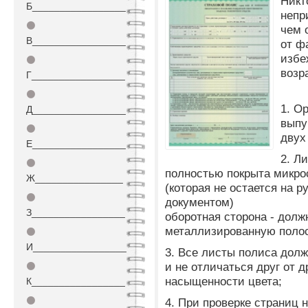
Никт
Б_________________
непр
⚫
чем 
В_________________
от ф
избе
⚫
возр
Г_________________
⚫
1. О
Д_________________
выпу
⚫
двух
Е_________________
2. Л
⚫
полностью покрыта микрос
Ж________________
(которая не остается на р
⚫
документом)
З_________________
оборотная сторона - долж
металлизированную полос
⚫
И_________________
3. Все листы полиса дол
и не отличаться друг от д
⚫
насыщенности цвета;
К_________________
⚫
4. При проверке страниц 