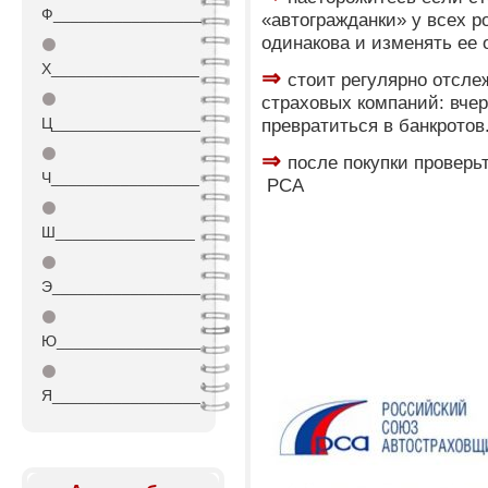
Ф_________________
«автогражданки» у всех р
одинакова и изменять ее 
⚫
Х_________________
⇒
стоит регулярно отсл
⚫
страховых компаний: вче
Ц_________________
превратиться в банкротов
⚫
⇒
после покупки проверь
Ч_________________
РСА
⚫
Ш________________
⚫
Э_________________
⚫
Ю_________________
⚫
Я_________________