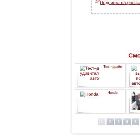
Подписка на рассы
Смо
Тест–драйв
удивительных авто
Honda
1
2
3
4
5