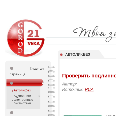
АВТОЛИКБЕЗ
⚫
Главная
страница
Проверить подлинн
⚫
А
Автор:
_________________
Источник:
РСА
Автоликбез
АудиоКниги и
электронные
библиотеки
⚫