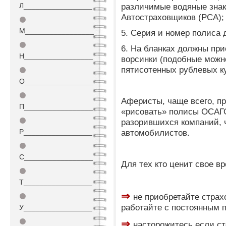
Л_________________
различимые водяные знак
Автостраховщиков (РСА);
⚫
М_________________
5. Серия и номер полиса
⚫
6. На бланках должны пр
Н_________________
ворсинки (подобные можн
пятисотенных рублевых к
⚫
О_________________
⚫
Аферисты, чаще всего, п
П_________________
«рисовать» полисы ОСАГО
⚫
разорившихся компаний, ч
Р_________________
автомобилистов.
⚫
С_________________
Для тех кто ценит свое в
⚫
Т_________________
⇒
не приобретайте страх
⚫
работайте с постоянным 
У_________________
⚫
⇒
насторожитесь если ст