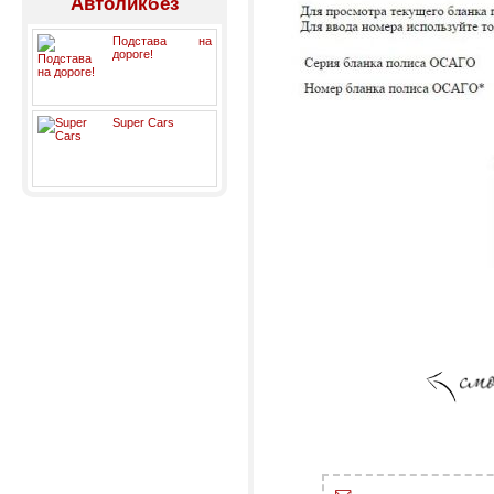
Автоликбез
Подстава на
дороге!
Super Cars