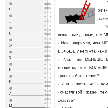
… Я
⚫
Г_________________
жиз
⚫
заме
Д_________________
- П
⚫
Е_________________
вокальные данные, тем 
⚫
- Или, например, чем М
Ж________________
БОЛЬШЕ у него «тачка» 
⚫
З_________________
- Или, чем МЕНЬШЕ бе
⚫
женщине, тем БОЛЬШЕ 
И_________________
тряпок и бижютерии?
⚫
К_________________
- Или – опять же! – че
⚫
«счастливой» жизни, те
Л_________________
счастье?
⚫
М_________________