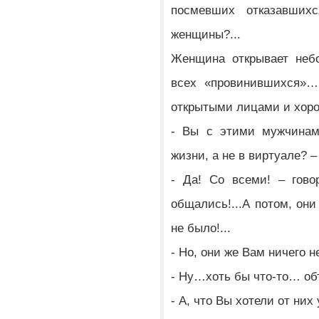
посмевших отказавши
женщины?...
Женщина открывает неб
всех «провинившихся»…
открытыми лицами и хор
- Вы с этими мужчинам
жизни, а не в виртуале? 
- Да! Со всеми! – гов
общались!...А потом, он
не было!...
- Но, они же Вам ничего н
- Ну…хоть бы что-то… объ
- А, что Вы хотели от ни