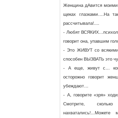
Женщина дАвится моими 
щеках глазками….На так
рассчитывала!....
- Любят ВСЯКИХ…психоло
говорит она, упавшим гол
- Это ЖИВУТ со всякими!
способен ВЫЗВАТЬ это чу
- А еще, живут с… ко
осторожно говорит жен
убеждают…
- А, говорите «зря» ход
Смотрите, сколько
нахватались!...Можете