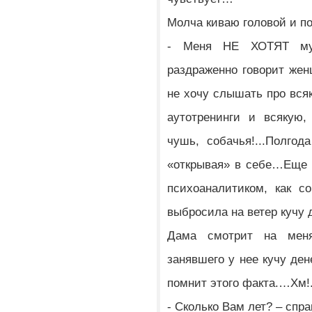
Молча киваю головой и по
- Меня НЕ ХОТЯТ муж
раздраженно говорит же
не хочу слышать про всяк
аутотренинги и всякую,
чушь, собачья!...Полгод
«открывая» в себе…Еще п
психоаналитиком, как с
выбросила на ветер кучу д
Дама смотрит на меня
занявшего у нее кучу ден
помнит этого факта.…Хм!.
- Сколько Вам лет? – спр