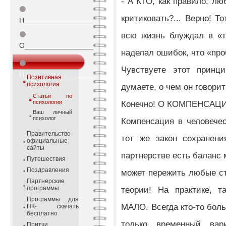
- А КТО, как правило, лю
⚫
критиковать?... Верно! Т
Н_________________
⚫
всю жизнь блуждал в «т
О_________________
наделал ошибок, что «про
⚫
Чувствуете этот принц
П_________________
Позитивная
психология
думаете, о чем он говори
Статьи по
психологии
Конечно! О КОМПЕНСАЦ
Ваш личный
психолог
Компенсация в человечес
Правительство
тот же закон сохранен
официальные
сайты
партнерстве есть баланс
Путешествия
Поздравления
может пережить любые с
Партнерские
программы
теории! На практике, 
Программы для
МАЛО. Всегда кто-то боль
ПК- скачать
бесплатно
только временный вар
Притчи