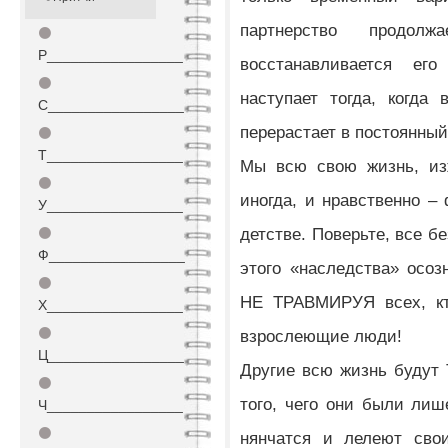
партнерство продо
⚫
Р_________________
восстанавливается его
⚫
наступает тогда, когда
С_________________
перерастает в постоянный
⚫
Т_________________
Мы всю свою жизнь, из
⚫
иногда, и нравственно –
У_________________
детстве. Поверьте, все б
⚫
Ф_________________
этого «наследства» осоз
⚫
НЕ ТРАВМИРУЯ всех, к
Х_________________
⚫
взрослеющие люди!
Ц_________________
Другие всю жизнь будут 
⚫
того, чего они были лиш
Ч_________________
⚫
нянчатся и лелеют сво