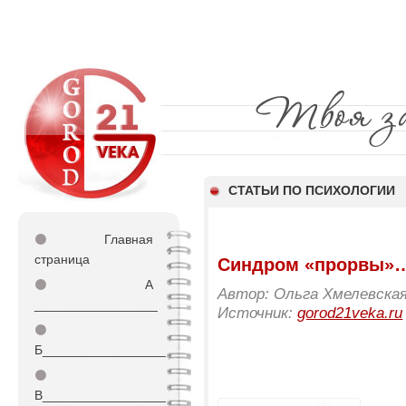
СТАТЬИ ПО ПСИХОЛОГИИ
⚫
Главная
страница
Синдром «прорвы»
⚫
А
Автор: Ольга Хмелевская,
_________________
Источник:
gorod21veka.ru
⚫
Б_________________
⚫
В_________________