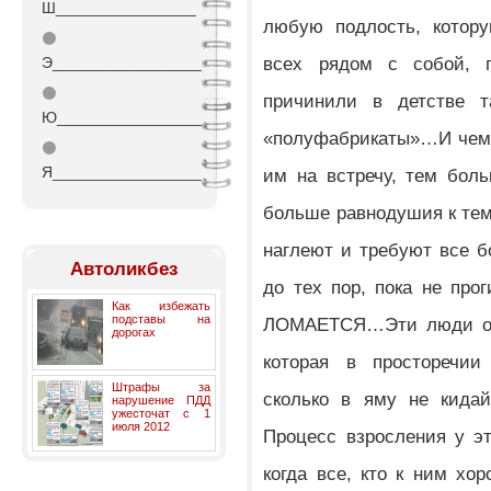
Ш________________
любую подлость, котор
⚫
всех рядом с собой, 
Э_________________
⚫
причинили в детстве т
Ю_________________
«полуфабрикаты»…И чем 
⚫
Я_________________
им на встречу, тем бол
больше равнодушия к тем
наглеют и требуют все 
Автоликбез
до тех пор, пока не прог
Как избежать
подставы на
ЛОМАЕТСЯ…Эти люди о
дорогах
которая в просторечии
Штрафы за
сколько в яму не кида
нарушение ПДД
ужесточат с 1
июля 2012
Процесс взросления у эт
когда все, кто к ним хо