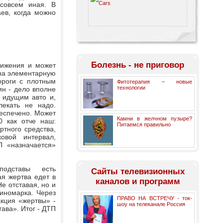
 совсем иная. В
ев, когда можно
Болезнь - не приговор
вижения и может
 на элементарную
ороги с плотным
Фитотерапия – новые
технологии
ин - дело вполне
 идущим авто и,
лекать не надо.
беспечено. Может
Камни в желчном пузыре?
0 как отче наш:
Питаемся правильно
тного средства,
овой интервал,
П «назначается»
подставы есть
Cайты телевизионных
я жертва едет в
каналов и программ
е отставая, но и
 иномарка. Через
ПРАВО НА ВСТРЕЧУ - ток-
акция «жертвы» -
шоу на телеканале Россия
ава». Итог - ДТП