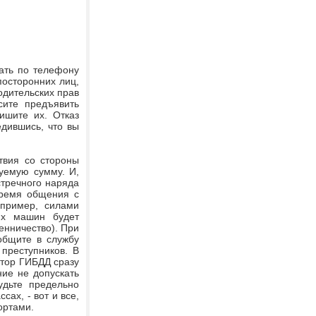
вать по телефону
посторонних лиц,
одительских прав
сите предъявить
ишите их. Отказ
едившись, что вы
твия со стороны
буемую сумму. И,
стречного наряда
время общения с
апример, силами
их машин будет
енничество). При
общите в службу
преступников. В
тор ГИБДД сразу
ие не допускать
удьте предельно
ах, - вот и все,
ортами.