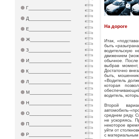
⚫
Г_________________
⚫
Д_________________
На дороге
⚫
Е_________________
⚫
Ж________________
Итак, «подстав
быть «разыграна
⚫
З_________________
водительскую н
движением (може
⚫
И_________________
обычное. После
выбрав момент,
Достаточно внез
⚫
К_________________
быть, мошенник
«Водитель долж
⚫
Л_________________
которая позво
обеспечивающий
⚫
М_________________
водитель, котор
⚫
Н_________________
Второй вариа
автомобиль-«про
⚫
О_________________
среднем ряду. С
не ускоряясь. П
⚫
П_________________
некоторое время
уйти от столкнов
⚫
Р_________________
с материальным 