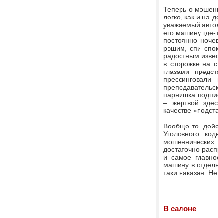
Теперь о мошенн
легко, как и на 
уважаемый автол
его машину где-
постоянно ночев
рэшим, спи спок
радостным извес
в сторожке на с
глазами предст
прессинговали
преподавательск
парнишка подпис
– жертвой здес
качестве «подст
Вообще-то дейс
Уголовного ко
мошеннических 
достаточно расп
и самое главное
машину в отдель
таки наказан. Не
В салоне