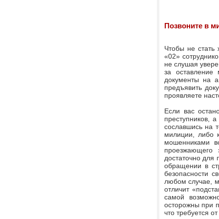
Позвоните в 
Чтобы не стать 
«02» сотруднико
не слушая увере
за оставление 
документы на а
предъявить доку
проявляете наст
Если вас остан
преступников, а
сославшись на т
милиции, либо 
мошенниками во
проезжающего 
достаточно для 
обращении в ст
безопасности с
любом случае, м
отличит «подста
самой возможно
осторожны при п
что требуется о