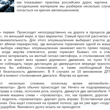
как показывает практика российских дорог, картина
сегодняшнем материале мы разберем несколько случа
попасться на крючок автомошенников.
а» первая. Происходит непосредственно на дороге в процессе д
», по меньшей мере, в трех вариантах. Самый простой рассчитан
евнимательность. Для этого злоумышленник выбирает участок д
т вблизи перекрестка), где внезапное торможение одной из маш
 выбора «жертвы» злоумышленник занимает место прямо перед
 когда жертва отвлечется, резко тормозит. Бывает, что и отв
апно затормозить на желтый сигнал светофора, и столкновение о
и и не знают всех правил дорожного движения, но пункт 9.1
ен соблюдать такую дистанцию до движущегося впереди транспор
лила бы избежать столкновения, а также необходимый бок
 безопасность движения». В 9 случаях из 10 виновником ДТ
ый в момент столкновения двигался. Жертва на крючке.
нт несколько сложнее, поскольку кроме автомобиля–
вокатор». Дело обычно происходит так. Ничего не подозревающа
права и слева, исполняя роль эскорта, движутся два автомобиля. Н
ричем машина слева – «провокатор», это, как правило, дорогая
 водитель «провокатора» дергает руль вправо. Естественная ре
ения. Она ищет спасения на правой полосе, где ее уже ждет «подст
ущербом. Виновного долго искать не приходится.