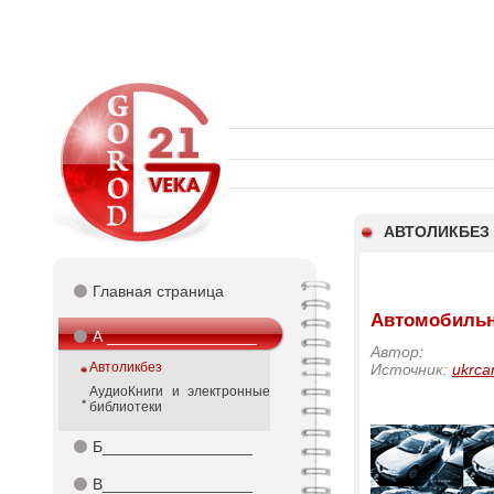
АВТОЛИКБЕЗ
⚫
Главная страница
Автомобиль
⚫
А _________________
Автор:
Автоликбез
Источник:
ukrca
АудиоКниги и электронные
библиотеки
⚫
Б_________________
⚫
В_________________