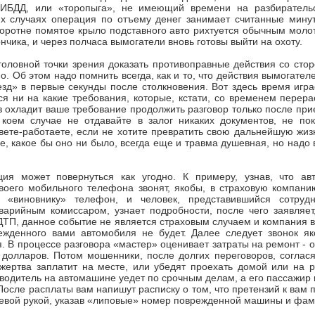
ГИБДД, или «торопыга», не имеющий времени на разбиратель
их случаях операция по отъему денег занимает считанные минут
ротне помятое крыло подставного авто рихтуется обычным молот
нчика, и через полчаса вымогатели вновь готовы выйти на охоту.
головной точки зрения доказать противоправные действия со ст
о. Об этом надо помнить всегда, как и то, что действия вымогател
зд» в первые секунды после столкновения. Вот здесь время игра
ся ни на какие требования, которые, кстати, со временем перера
охладит ваше требование продолжить разговор только после при
коем случае не отдавайте в залог никаких документов, не пок
ивете-работаете, если не хотите превратить свою дальнейшую жизн
е, какое бы оно ни было, всегда еще и травма душевная, но надо в
ция может повернуться как угодно. К примеру, узнав, что авт
воего мобильного телефона звонят, якобы, в страховую компани
 «виновнику» телефон, и человек, представившийся сотрудн
арийным комиссаром, узнает подробности, после чего заявляет,
ДТП, данное событие не является страховым случаем и компания
ежденного вами автомобиля не будет. Далее следует звонок я
. В процессе разговора «мастер» оценивает затраты на ремонт - 
 долларов. Потом мошенники, после долгих переговоров, соглас
жертва заплатит на месте, или убедят проехать домой или на р
водитель на автомашине уедет по срочным делам, а его пассажир 
осле расплаты вам напишут расписку о том, что претензий к вам 
левой рукой, указав «липовые» номер поврежденной машины и фа