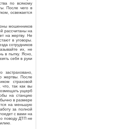
ства по всякому
ы. После чего в
ком, освежается
ороны мошенников
ей рассчитаны на
ет на жертву. Не
стают в уговоры.
езда сотрудников
азывайте их, не
ь в пытку. Ясно,
зять себя в руки
о застраховано,
ю жертвы. После
иком страховой
 что, так как вы
 возмещать ущерб
кобы на станцию
обычно в размере
ятся на меньшую
аботу за полной
поедет с вами на
по поводу ДТП не
милию.