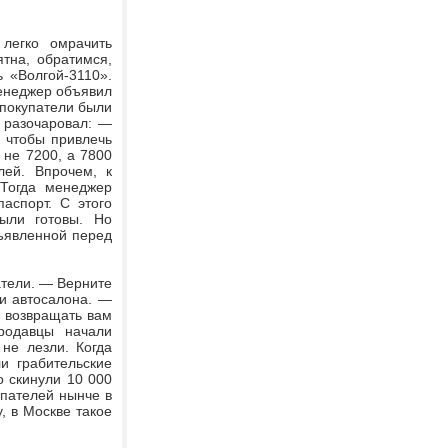
легко омрачить
тна, обратимся,
 «Волгой-3110».
енеджер объявил
 покупатели были
ц разочаровал: —
 чтобы привлечь
не 7200, а 7800
лей. Впрочем, к
 Тогда менеджер
аспорт. С этого
ыли готовы. Но
бъявленной перед
атели. — Верните
и автосалона. —
 возвращать вам
родавцы начали
не лезли. Когда
и грабительские
о скинули 10 000
упателей нынче в
у, в Москве такое