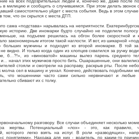
ие на всех подозрительных людей и, конечно же, даже после по
ь в милицию и сообщить о случившемся. При этом делать звонок 
адавший самостоятельно уйдет с места события. Ведь в этом случае
в том, что он скрылся с места ДТП.
что сама «подстава» нарывалась на неприятности. Екатеринбургс
акую историю. Две иномарки будто случайно не поделили полосу
меньше, на подъеме решилась на обгон более скоростной и к
ало закономерным итогом такой наглости. И вот, из шикарной «по
о больших мужчины и подходят ко второй иномарке. В той з
не видно. И только когда один из хлопцев схватился за ручку води
е, б…?!», из «виноватой» машины вылез парень среднего те
 и... начал этих мужичков просто бить. Ошарашенные, они валились
ителей стояли и смотрели на расправу, раскрыв рты. После неб
 молча сел в машину и уехал. Конечно, действовать подобными ме
ть, что мошенники часто сами сильно нервничают и любые 
ательно сбивают их с толку.
ервоначальному разговору. Все случаи объединяет несколько моме
ра жертвы. Потенциальный «лох» - это, как правило, ч
й, которого легко взять на испуг. В роли «разводящих», напр
«с понятиями». Находка для них - водитель, по каким-то прич