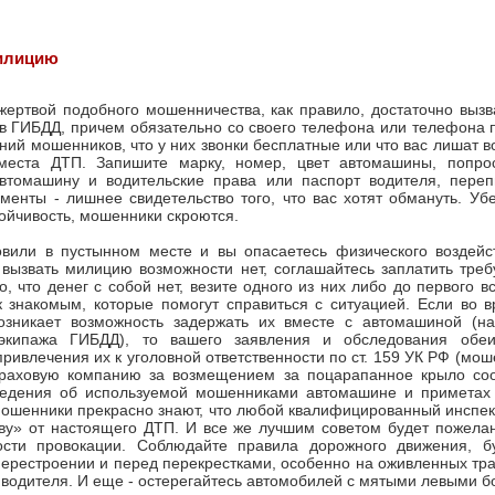
милицию
жертвой подобного мошенничества, как правило, достаточно выз
в ГИБДД, причем обязательно со своего телефона или телефона 
ний мошенников, что у них звонки бесплатные или что вас лишат в
места ДТП. Запишите марку, номер, цвет автомашины, попро
втомашину и водительские права или паспорт водителя, переп
менты - лишнее свидетельство того, что вас хотят обмануть. Уб
ойчивость, мошенники скроются.
овили в пустынном месте и вы опасаетесь физического воздейс
 вызвать милицию возможности нет, соглашайтесь заплатить тре
о, что денег с собой нет, везите одного из них либо до первого в
к знакомым, которые помогут справиться с ситуацией. Если во 
зникает возможность задержать их вместе с автомашиной (н
экипажа ГИБДД), то вашего заявления и обследования обе
привлечения их к уголовной ответственности по ст. 159 УК РФ (мош
раховую компанию за возмещением за поцарапанное крыло со
ведения об используемой мошенниками автомашине и приметах 
ошенники прекрасно знают, что любой квалифицированный инспек
ву» от настоящего ДТП. И все же лучшим советом будет пожелан
сти провокации. Соблюдайте правила дорожного движения, б
ерестроении и перед перекрестками, особенно на оживленных трасс
т водителя. И еще - остерегайтесь автомобилей с мятыми левыми б