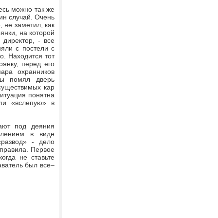
есь можно так же
ин случай. Очень
 не заметил, как
янки, на которой
 директор, - все
яли с постели с
о. Находится тот
янку, перед его
пара охранников
бы помял дверь
осуществимых кар
ситуация понятна
ли «вслепую» в
дают под деяния
плением в виде
«развод» - дело
 правила. Первое
огда не ставьте
аватель был все–