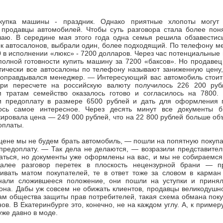
купка машины - праздник. Однако приятные хлопоты могут 
 продавцы автомобилей. Чтобы суть разговора стала более поня
чаю. В середине мая этого года одна семья решила обзавестись
к автосалонов, выбрали один, более подходящий. По телефону м
0 в исполнении «люкс» - 7200 долларов. Через час потенциальные
полной готовности купить машину за 7200 «баксов». Но продаве
тически все автосалоны по телефону называют заниженную цену,
 оправдывался менеджер. — Интересующий вас автомобиль стоит 
ри пересчете на российскую валюту получилось 226 200 руб
 тратам семейство оказалось готово и согласилось на 7800.
и предоплату в размере 6500 рублей и дать для оформления п
ось самое интересное. Через десять минут все документы б
ировала цена — 249 000 рублей, что на 22 800 рублей больше о
оплаты.
 цене мы не будем брать автомобиль, — пошли на попятную покуп
предоплату. — Так дела не делаются, — возразили представител
аться, но документы уже оформлены на вас, и мы не собираемся
Далее разговор перетек в плоскость нецензурной брани — п
ивать матом покупателей, те в ответ тоже за словом в карман 
нали сложившееся положение, они пошли на уступки и принял
она. Дабы уж совсем не обижать клиентов, продавцы великодушн
ам общества защиты прав потребителей, такая схема обмана пок
ов. В Екатеринбурге это, конечно, не на каждом углу. А, к пример
же давно в моде.