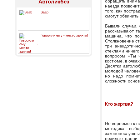
обращать вниман
Автоликбез
наезда позвонит
того, как постр
Saab
смогут обвинить 
Бывали случаи, 
рассказывают т
Говорили ему - место занято!
машина, что по
Столкновение ст
три анекдотичн
стеклами ничего 
вопросом «Ты ч
костюме, в очках
Десятки автолюб
молодой человек
но надо помни
сложности основ
Кто жертва?
Но вернемся к п
методика выбо
законопослушны
нехилые парни 