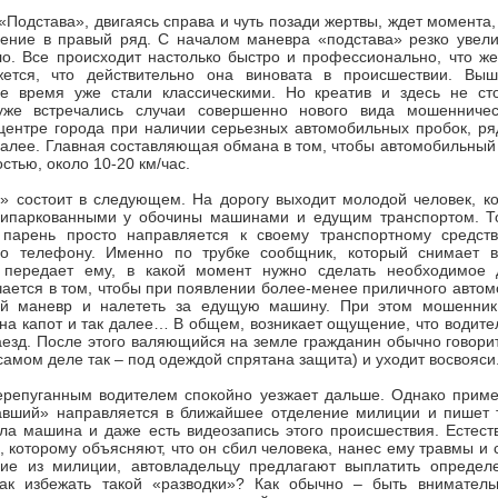
 «Подстава», двигаясь справа и чуть позади жертвы, ждет момента,
ение в правый ряд. С началом маневра «подстава» резко увелич
о. Все происходит настолько быстро и профессионально, что же
ется, что действительно она виновата в происшествии. Выш
 время уже стали классическими. Но креатив и здесь не ст
уже встречались случаи совершенно нового вида мошенничес
центре города при наличии серьезных автомобильных пробок, ря
далее. Главная составляющая обмана в том, чтобы автомобильный 
стью, около 10-20 км/час.
» состоит в следующем. На дорогу выходит молодой человек, ко
ипаркованными у обочины машинами и едущим транспортом. То
парень просто направляется к своему транспортному средст
по телефону. Именно по трубке сообщник, который снимает 
 передает ему, в какой момент нужно сделать необходимое 
ается в том, чтобы при появлении более-менее приличного авто
й маневр и налететь за едущую машину. При этом мошенник 
 на капот и так далее… В общем, возникает ощущение, что водите
езд. После этого валяющийся на земле гражданин обычно говорит,
 самом деле так – под одеждой спрятана защита) и уходит восвояси
ерепуганным водителем спокойно уезжает дальше. Однако приме
авший» направляется в ближайшее отделение милиции и пишет 
ила машина и даже есть видеозапись этого происшествия. Естест
, которому объясняют, что он сбил человека, нанес ему травмы и 
ние из милиции, автовладельцу предлагают выплатить опреде
ак избежать такой «разводки»? Как обычно – быть вниматель