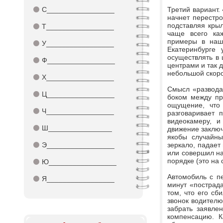
⚫
С_________________
Третий вариант.
начнет перестро
подставляя крыл
⚫
Т_________________
чаще всего каж
примеры в наше
⚫
У_________________
Екатеринбурге 
осуществлять в 
⚫
Ф_________________
центрами и так 
небольшой скоро
⚫
Х_________________
Смысл «развода
⚫
Ц_________________
боком между пр
ощущение, что 
⚫
Ч_________________
разговаривает 
видеокамеру, и
⚫
Ш________________
движение заключ
якобы случайны
⚫
Э_________________
зеркало, падает
или совершил на
порядке (это на
⚫
Ю_________________
Автомобиль с п
⚫
Я_________________
минут «пострад
том, что его сб
звонок водителю
забрать заявле
компенсацию. К