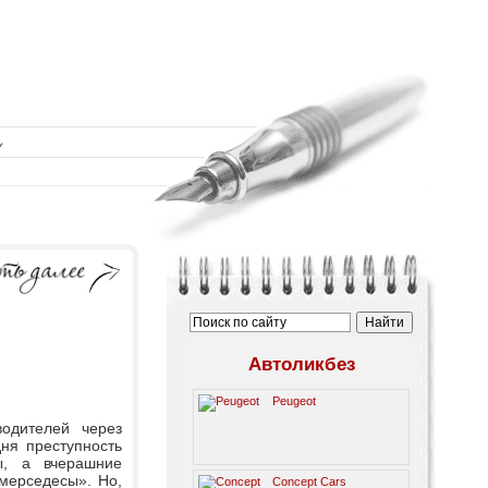
Автоликбез
Peugeot
водителей через
ня преступность
ы, а вчерашние
мерседесы». Но,
Concept Cars