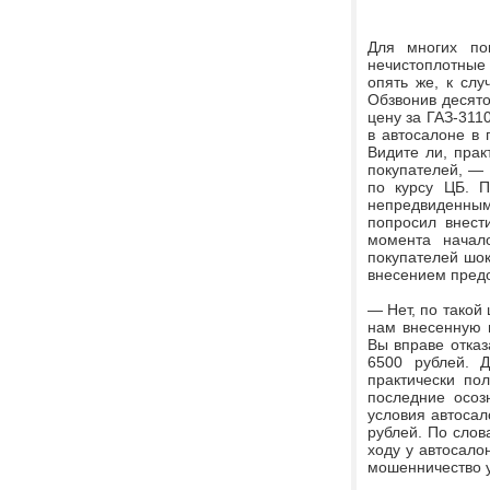
Для многих по
нечистоплотные
опять же, к слу
Обзвонив десято
цену за ГАЗ-311
в автосалоне в 
Видите ли, прак
покупателей, —
по курсу ЦБ. П
непредвиденным
попросил внест
момента начал
покупателей шок
внесением пред
— Нет, по такой
нам внесенную 
Вы вправе отказ
6500 рублей. 
практически пол
последние осоз
условия автосал
рублей. По слов
ходу у автосалон
мошенничество у