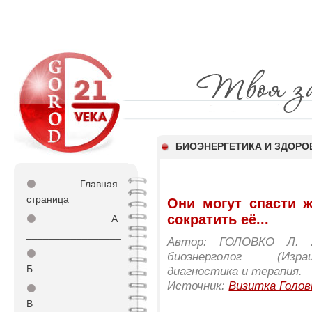
БИОЭНЕРГЕТИКА И ЗДОРО
⚫
Главная
страница
Они могут спасти ж
сократить её...
⚫
А
_________________
Автор: ГОЛОВКО Л. А
⚫
биоэнерголог (Израи
Б_________________
диагностика и терапия.
Источник:
Визитка Голов
⚫
В_________________