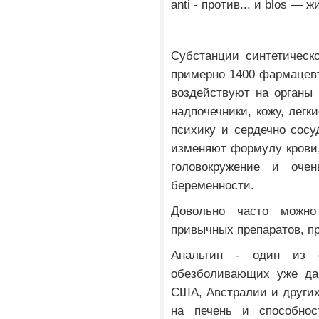
аnti - против... и bĺоs — ж
Субстанции синтетическ
примерно 1400 фармацевт
воздействуют на органы 
надпочечники, кожу, легк
психику и сердечно сосу
изменяют формулу крови,
головокружение и оче
беременности.
Довольно часто можн
привычных препаратов, п
Анальгин - один из 
обезболивающих уже дав
США, Австралии и других 
на печень и способно