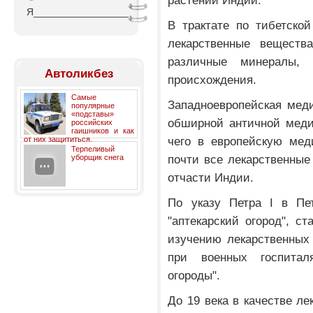
растений Индии.
Я_________________
В трактате по тибетско
лекарственные веществ
различные минералы,
Автоликбез
происхождения.
Самые
Западноевропейская мед
популярные
«подставы»
обширной античной меди
российских
гаишников и как
чего в европейскую мед
от них защититься.
Терпеливый
почти все лекарственные
уборщик снега
отчасти Индии.
По указу Петра I в Пе
"аптекарский огород", с
изучению лекарственных 
при военных госпитал
огороды".
До 19 века в качестве ле