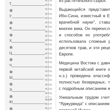
из растительного сырья.
Т_________________
Выдающийся представи
⚫
Ибн-Сина, известный в Е
У_________________
врачебной науки", став
⚫
многие века. Он перечисл
Ф_________________
и способов их употреб
⚫
Х_________________
использовала сложные р
десятков трав, и эти ре
⚫
Ц_________________
Европе.
⚫
Медицина Востока с давн
Ч_________________
первой китайской книге о
⚫
н.э.) проведена класси
Ш________________
полностью безвредных, т
⚫
с подробным описанием и
Э_________________
⚫
Уникальным трудом счит
Ю_________________
"Яджурведа" с описанием
⚫