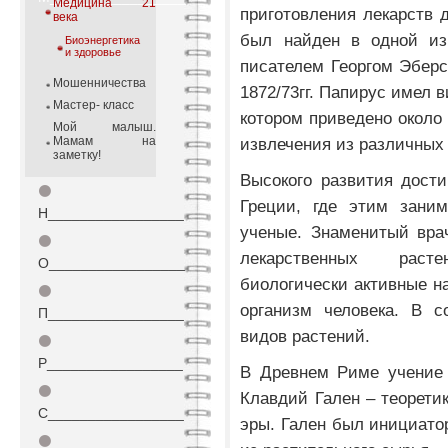
Медицина 21
приготовления лекарств д
века
был найден в одной из
Биоэнергетика
и здоровье
писателем Георгом Эберс
Мошенничества
1872/73гг. Папирус имел 
Мастер- класс
котором приведено около
Мой малыш.
Мамам на
извлечения из различных 
заметку!
Высокого развития дост
⚫
Греции, где этим заним
Н_________________
ученые. Знаменитый врач
⚫
лекарственных раст
О_________________
биологически активные н
⚫
организм человека. В с
П_________________
видов растений.
⚫
Р_________________
В Древнем Риме учение 
⚫
Клавдий Гален – теорети
С_________________
эры. Гален был инициато
⚫