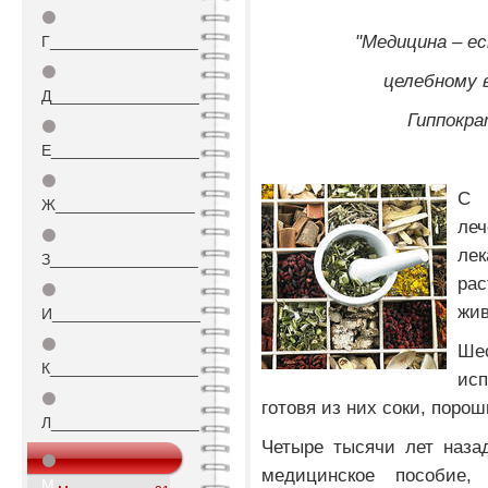
⚫
"Медицина – е
Г_________________
⚫
целебному 
Д_________________
Гиппократ
⚫
Е_________________
⚫
С 
Ж________________
ле
⚫
л
З_________________
ра
⚫
жив
И_________________
⚫
Ше
К_________________
исп
⚫
готовя из них соки, порош
Л_________________
Четыре тысячи лет наза
⚫
медицинское пособие,
М_________________