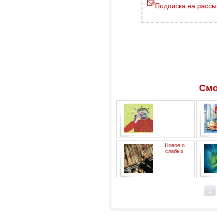
Подписка на рассы
Смо
Биопатогенный фактор и его
Новое о
последствия
слабых
электромагнитных
излучениях. (часть 1). И
1
снова о сотовом телефоне.