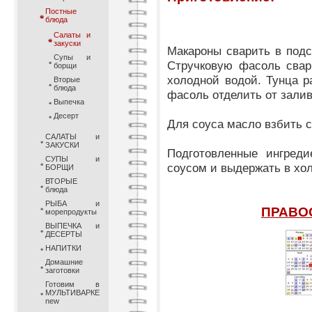
Постные
блюда
Салаты и
закуски
Макароны сварить в подс
Супы и
Стручковую фасоль свар
борщи
холодной водой. Тунца р
Вторые
блюда
фасоль отделить от залив
Выпечка
Десерт
Для соуса масло взбить с
САЛАТЫ и
ЗАКУСКИ
Подготовленные ингреди
СУПЫ и
соусом и выдержать в хол
БОРЩИ
ВТОРЫЕ
блюда
РЫБА и
ПРАВО
морепродукты
ВЫПЕЧКА и
ДЕСЕРТЫ
НАПИТКИ
Домашние
заготовки
Готовим в
МУЛЬТИВАРКЕ
new