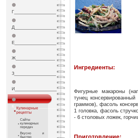
⚫
Г_________________
⚫
Д_________________
⚫
Е_________________
⚫
Ж________________
⚫
Ингредиенты:
З_________________
⚫
И_________________
Фигурные макароны (нап
тунец консервированный 
⚫
граммов), фасоль консерв
К_________________
Кулинарные
1 головка, фасоль стручк
рецепты
- 6 столовых ложек, горчи
Сайты
кулинарных
передач
Вкусно и
Приготовление:
быстро