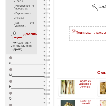
Тосты
Интересное о
продуктах
Еда на заказ
Разное
Как это
делают...
Подписка на рассы
Добавить
рецепт
Консультации
специалистов
(архив)
⚫
Л_________________
⚫
Смо
М_________________
⚫
Салат из
дайкона с
Н_________________
зеленью
⚫
О_________________
Салат из
свежей
⚫