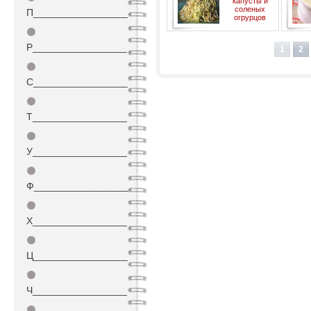
капусты и
соленых
П_________________
огрурцов
⚫
Р_________________
1
2
⚫
С_________________
⚫
Т_________________
⚫
У_________________
⚫
Ф_________________
⚫
Х_________________
⚫
Ц_________________
⚫
Ч_________________
⚫