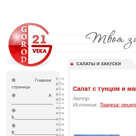
САЛАТЫ И ЗАКУСКИ
⚫
Главная
страница
Салат с тунцом и м
⚫
А
Автор:
_________________
Источник:
Трапеза: реце
⚫
Б_________________
⚫
В_________________