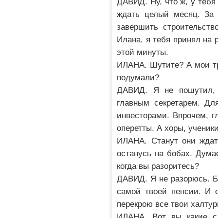
ДАВИД. Ну, что ж, у тебя
ждать целый месяц. За 
завершить строительств
Илана, я тебя принял на 
этой минуты.
ИЛАНА. Шутите? А мои тр
подумали?
ДАВИД. Я не пошутил,
главным секретарем. Дл
инвесторами. Впрочем, г
оперетты. А хоры, ученики
ИЛАНА. Станут они ждат
останусь на бобах. Думае
когда вы разоритесь?
ДАВИД. Я не разорюсь. Б
самой твоей пенсии. И о
перекрою все твои халтур
ИЛАНА. Вот вы какие сл