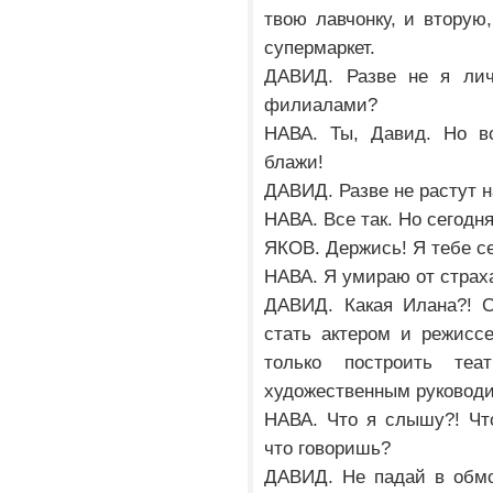
твою лавчонку, и вторую
супермаркет.
ДАВИД. Разве не я ли
филиалами?
НАВА. Ты, Давид. Но вс
блажи!
ДАВИД. Разве не растут
НАВА. Все так. Но сегодн
ЯКОВ. Держись! Я тебе се
НАВА. Я умираю от страха
ДАВИД. Какая Илана?! С
стать актером и режисс
только построить те
художественным руководи
НАВА. Что я слышу?! Чт
что говоришь?
ДАВИД. Не падай в обмо