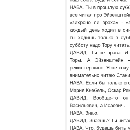
НАВА. Ты в прошлую суббо
все читал про Эйзенштейн
«зихроно ли враха» - «п
каждый день ходил в син
ты ходишь только в суб
субботу надо Тору читать
ДАВИД. Ты не права. Я 
Торы. А Эйзенштейн –
режиссер кино. Я же хочу
внимательно читаю Стани
НАВА. Если бы только его
Мария Кнебель, Оскар Ре
ДАВИД. Вообще-то он
Васильевич, а Исаевич.
НАВА. Знаю.
ДАВИД. Знаешь? Ты чита
НАВА. Что, будешь бить м