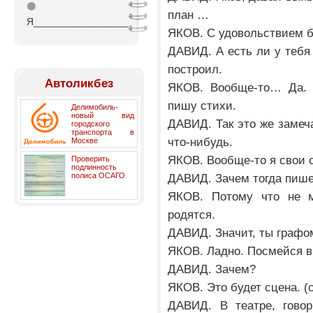
⚫
план …
Я_________________
ЯКОВ. С удовольствием б
ДАВИД. А есть ли у тебя
построил.
Автоликбез
ЯКОВ. Вообще-то… Да. Е
пишу стихи.
Делимобиль-
новый вид
ДАВИД. Так это же замеча
городского
транспорта в
что-нибудь.
Москве
ЯКОВ. Вообще-то я свои 
Проверить
подлинность
полиса ОСАГО
ДАВИД. Зачем тогда пиш
ЯКОВ. Потому что не м
родятся.
ДАВИД. Значит, ты графом
ЯКОВ. Ладно. Посмейся вв
ДАВИД. Зачем?
ЯКОВ. Это будет сцена. (
ДАВИД. В театре, гово