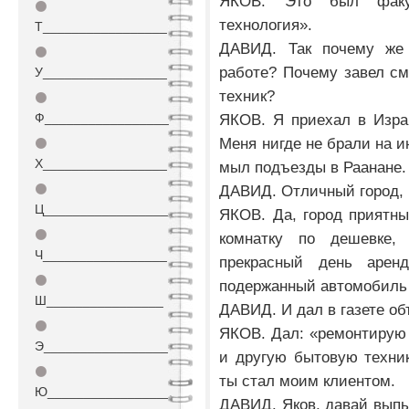
ЯКОВ. Это был факул
⚫
технология».
Т_________________
ДАВИД. Так почему же
⚫
работе? Почему завел см
У_________________
техник?
⚫
Ф_________________
ЯКОВ. Я приехал в Израи
Меня нигде не брали на и
⚫
Х_________________
мыл подъезды в Раанане.
⚫
ДАВИД. Отличный город, 
Ц_________________
ЯКОВ. Да, город приятн
⚫
комнатку по дешевке,
Ч_________________
прекрасный день аренд
⚫
подержанный автомобиль 
Ш________________
ДАВИД. И дал в газете о
⚫
ЯКОВ. Дал: «ремонтирую
Э_________________
и другую бытовую техник
⚫
ты стал моим клиентом.
Ю_________________
ДАВИД. Яков, давай выпье