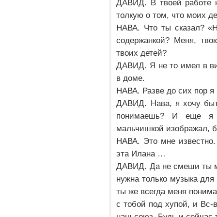
ДАВИД. В твоей работе н
толкую о том, что моих д
НАВА. Что ты сказал? «
содержанкой? Меня, тво
твоих детей?
ДАВИД. Я не то имел в ви
в доме.
НАВА. Разве до сих пор я
ДАВИД. Нава, я хочу быт
понимаешь? И еще я 
мальчишкой изображал, 
НАВА. Это мне известно.
эта Илана …
ДАВИД. Да не смеши ты м
нужна только музыка для 
ты же всегда меня понима
с тобой под хупой, и Вс
наш союз. Будь и сейчас 