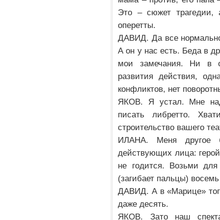
Это – сюжет трагедии, 
оперетты.
ДАВИД. Да все нормально
А он у нас есть. Беда в 
мои замечания. Ни в 
развития действия, одн
конфликтов, нет поворотн
ЯКОВ. Я устал. Мне над
писать либретто. Хва
строительство вашего теа
ИЛАНА. Меня другое б
действующих лица: герой 
не годится. Возьми для
(загибает пальцы) восем
ДАВИД. А в «Марице» тог
даже десять.
ЯКОВ. Зато наш спект