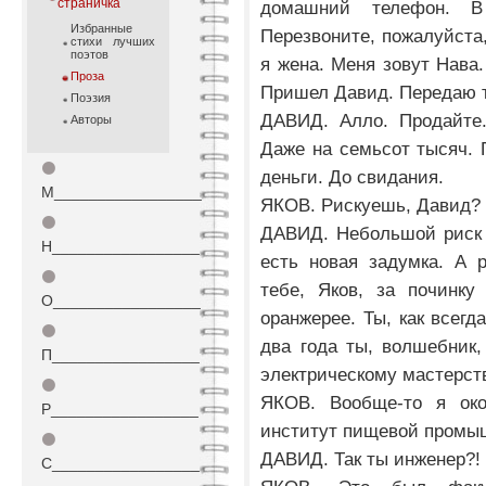
страничка
домашний телефон. В
Избранные
Перезвоните, пожалуйста,
стихи лучших
поэтов
я жена. Меня зовут Нава.
Проза
Пришел Давид. Передаю т
Поэзия
ДАВИД. Алло. Продайте.
Авторы
Даже на семьсот тысяч. 
⚫
деньги. До свидания.
М_________________
ЯКОВ. Рискуешь, Давид? 
⚫
ДАВИД. Небольшой риск 
Н_________________
есть новая задумка. А 
⚫
тебе, Яков, за починку
О_________________
оранжерее. Ты, как всегд
⚫
два года ты, волшебник
П_________________
электрическому мастерст
⚫
ЯКОВ. Вообще-то я око
Р_________________
институт пищевой промы
⚫
ДАВИД. Так ты инженер?! 
С_________________