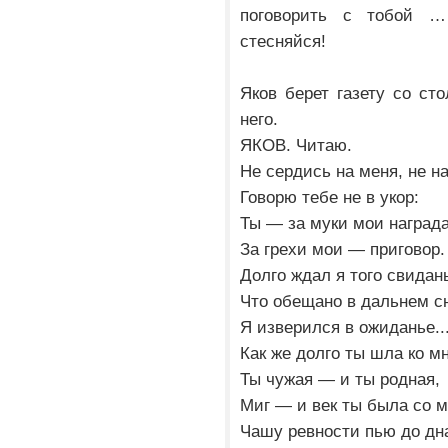
поговорить с тобой …
стесняйся!
Яков берет газету со сто
него.
ЯКОВ. Читаю.
Не сердись на меня, не н
Говорю тебе не в укор:
Ты — за муки мои награда
За грехи мои — приговор.
Долго ждал я того свидан
Что обещано в дальнем с
Я изверился в ожиданье..
Как же долго ты шла ко мн
Ты чужая — и ты родная,
Миг — и век ты была со м
Чашу ревности пью до дн