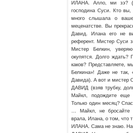
ИЛАНА. Алло, ми зэ? (
господина Суси. Кто вы,
много слышала о ваш
меценатстве. Вы прекрасн
Давид. Илана его не ви
референт. Мистер Суси 
Мистер Белкин, уверя
окупятся. Долго ждать?
каков? Представляете, м
Белкина»! Даже не так, 
Давида). А вот и мистер 
ДАВИД (взяв трубку, долг
Майкл, подождите еще н
Только один месяц? Спас
… Майкл, не бросайте т
врала, Илана, о том, что
ИЛАНА. Сама не знаю. На