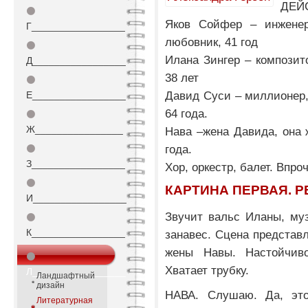
ДЕЙ
⚫
Яков Сойфер – инженер
Г_________________
любовник, 41 год
⚫
Илана Зингер – композито
Д_________________
38 лет
⚫
Давид Суси – миллионер, 
Е_________________
64 года.
⚫
Ж________________
Нава –жена Давида, она ж
года.
⚫
З_________________
Хор, оркестр, балет. Впро
⚫
КАРТИНА ПЕРВАЯ. 
И_________________
Звучит вальс Иланы, му
⚫
К_________________
занавес. Сцена представ
жены Навы. Настойчиво
⚫
Хватает трубку.
Л_________________
Ландшафтный
дизайн
НАВА. Слушаю. Да, это
Литературная