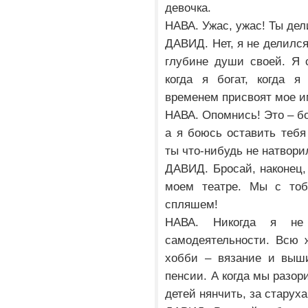
девочка.
НАВА. Ужас, ужас! Ты дел
ДАВИД. Нет, я не делился
глубине души своей. Я 
когда я богат, когда я
временем присвоят мое 
НАВА. Опомнись! Это – бо
а я боюсь оставить тебя
ты что-нибудь не натвори
ДАВИД. Бросай, наконец,
моем театре. Мы с тоб
спляшем!
НАВА. Никогда я не 
самодеятельности. Всю 
хобби – вязание и выши
пенсии. А когда мы разор
детей нянчить, за стару