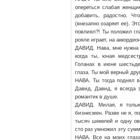
опереться слабая женщи
добавить, радостно. Чт
(внезапно озаряет ее). Э
повлиял?! Ты положил гла
рояле играет, на аккорде
ДАВИД. Нава, мне нужна т
когда ты, юная медсест
Голанах в июне шестьде
глаза. Ты мой верный дру
НАВА. Ты тогда поднял в
Давид, Давид, я всегда 
романтик в душе.
ДАВИД. Милая, я только
бизнесмен. Разве не я, п
тысяч шекелей и одну ов
сто раз умножил эту сум
НАВА. Все на моих глаз