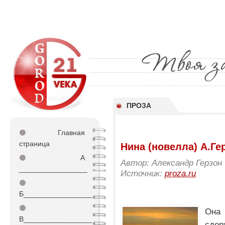
ПРОЗА
⚫
Главная
страница
Нина (новелла) А.Ге
⚫
А
Автор: Александр Герзон
_________________
Источник:
proza.ru
⚫
Б_________________
⚫
Она
В_________________
сде