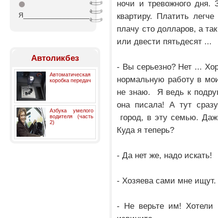
ночи и тревожного дня. 
⚫
Я_________________
квартиру. Платить легче
плачу сто долларов, а та
или двести пятьдесят ...
Автоликбез
- Вы серьезно? Нет ... Хо
Автоматическая
нормальную работу в мои
коробка передач
не знаю. Я ведь к подру
она писала! А тут сраз
Азбука умелого
город, в эту семью. Даж
водителя (часть
2)
Куда я теперь?
- Да нет же, надо искать!
- Хозяева сами мне ищут.
- Не верьте им! Хотели