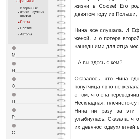
страничка
жизни в Союзе! Его ро
Избранные
стихи лучших
девятом году из Польши, 
поэтов
Проза
Поэзия
Нина все слушала. И Еф
Авторы
женой, и о потере второ
нашедшими для отца мес
⚫
М_________________
- А вы здесь с кем?
⚫
Н_________________
Оказалось, что Нина од
⚫
О_________________
попутчица явно не желал
о том, что она переводчиц
⚫
П_________________
Нескладная, плечисто-сут
⚫
Нина ни разу за эти 
Р_________________
улыбнулась. Сказала, что
⚫
их девяностодвухлетней 
С_________________