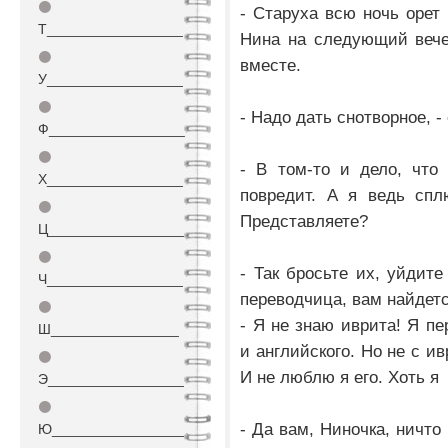
⚫
- Старуха всю ночь орет
Т_________________
Нина на следующий вече
⚫
вместе.
У_________________
⚫
- Надо дать снотворное, -
Ф_________________
⚫
- В том-то и дело, что
Х_________________
повредит. А я ведь спл
⚫
Представляете?
Ц_________________
⚫
- Так бросьте их, уйдите
Ч_________________
переводчица, вам найдетс
⚫
- Я не знаю иврита! Я пе
Ш________________
и английского. Но не с ив
⚫
И не люблю я его. Хоть я
Э_________________
⚫
- Да вам, Ниночка, ничто
Ю_________________