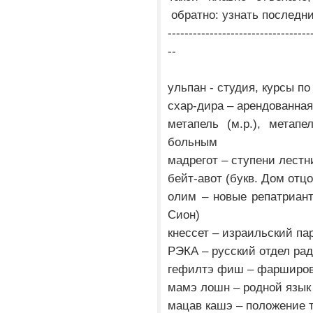
обратно: узнать последн
----------------------------------
--
ульпан - студия, курсы п
схар-дира – арендованная
метапель (м.р.), метапе
больным
мадрегот – ступени лест
бейт-авот (букв. Дом отц
олим – новые репатриан
Сион)
кнессет – израильский па
РЭКА – русский отдел ра
гефилтэ фиш – фарширов
мамэ лошн – родной язык
мацав кашэ – положение 