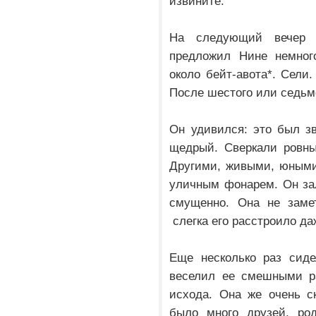
извините.
На следующий вечер 
предложил Нине немного
около бейт-авота*. Сели
После шестого или седьмо
Он удивился: это был з
щедрый. Сверкали ровны
Другими, живыми, юными
уличным фонарем. Он за
смущенно. Она не заме
слегка его расстроило д
Еще несколько раз сид
веселил ее смешными ра
исхода. Она же очень с
было много друзей, ро