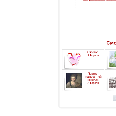
Смо
Счастье.
А.Герзон
Портрет
неизвестной
(новелла).
А.Герзон