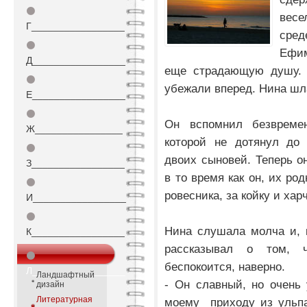
⚫
весе
Г_________________
сред
⚫
Ефим
Д_________________
еще страдающую душу. 
⚫
убежали вперед. Нина шл
Е_________________
⚫
Он вспомнил безвреме
Ж________________
которой не дотянул до 
⚫
двоих сыновей. Теперь о
З_________________
в то время как он, их ро
⚫
ровесника, за койку и хар
И_________________
⚫
Нина слушала молча и, к
К_________________
рассказывал о том, 
⚫
беспокоится, наверно.
Л_________________
Ландшафтный
- Он славный, но очень 
дизайн
Литературная
моему приходу из ульпа