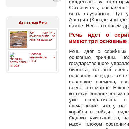
свидетельству некоторы
Согласитесь, совпадение
быть случайным. Тут у
Австрии (Канаде или где
Автоликбез
самое. Нет, это совсем др
Как получить
Речь идет о серий
компенсацию за
ямы на дорогах
имеют три основные
Речь идет о серийных 
Человек,
основные причины. Пе
автомобиль и
Гора
государственного управл
бизнеса, который очень
основном нещадно экспл
советские времена, из
всего, что можно. Наконе
который вообще весьма х
уже превратилось в 
впечатление, что у нас
корабли в рейды с наде
Однако, учитывая то, на
каком плохом состояни