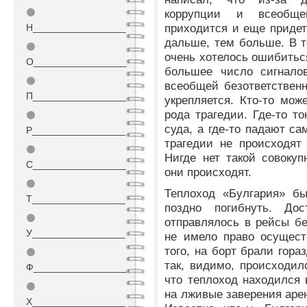
⚫
коррупции и всеобще
приходится и еще приде
Н_________________
дальше, тем больше. В т
⚫
очень хотелось ошибиться
О_________________
большее число сигналов
⚫
всеобщей безответственн
П_________________
укрепляется. Кто-то може
рода трагедии. Где-то то
⚫
суда, а где-то падают с
Р_________________
трагедии не происходят 
⚫
Нигде нет такой совокуп
С_________________
они происходят.
⚫
Теплоход «Булгария» бы
Т_________________
поздно погибнуть. Дос
⚫
отправлялось в рейсы б
У_________________
не имело право осущест
того, на борт брали гор
⚫
так, видимо, происходил
Ф_________________
что теплоход находился 
⚫
на лживые заверения арен
Х_________________