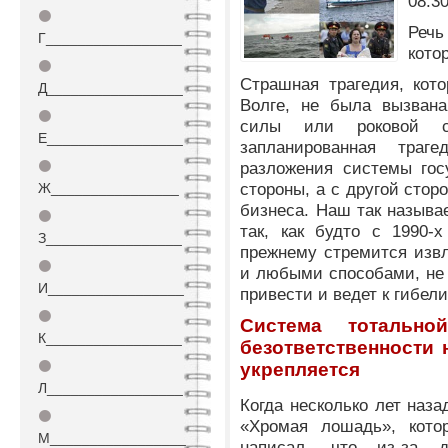
08:3
⚫
Реч
Г_________________
кото
⚫
Страшная трагедия, кот
Д_________________
Волге, не была вызвана
⚫
силы или роковой с
Е_________________
запланированная траг
⚫
разложения системы гос
стороны, а с другой стор
Ж________________
бизнеса. Наш так называ
⚫
так, как будто с 1990-х
З_________________
прежнему стремится извл
⚫
и любыми способами, не 
И_________________
привести и ведет к гибел
⚫
Система тотальн
К_________________
безответственности 
⚫
укрепляется
Л_________________
Когда несколько лет наз
⚫
«Хромая лошадь», кото
М_________________
написал, что из-за 