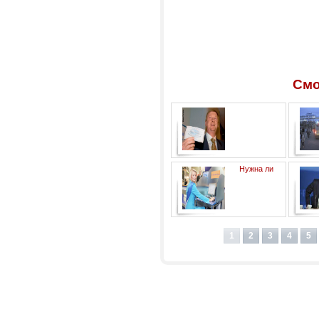
Смо
Приватизация без анестезии
Нужна ли
и косметики
государственная
электронная почта?
1
2
3
4
5