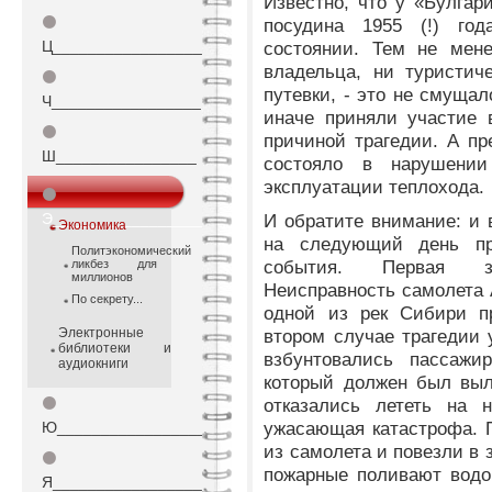
Известно, что у «Булгар
⚫
посудина 1955 (!) го
Ц_________________
состоянии. Тем не мене
владельца, ни туристиче
⚫
путевки, - это не смущал
Ч_________________
иначе приняли участие 
⚫
причиной трагедии. А пр
Ш________________
состояло в нарушени
эксплуатации теплохода.
⚫
Э_________________
И обратите внимание: и в
Экономика
на следующий день пр
Политэкономический
события. Первая за
ликбез для
миллионов
Неисправность самолета 
По секрету...
одной из рек Сибири пр
Электронные
втором случае трагедии 
библиотеки и
взбунтовались пассажир
аудиокниги
который должен был выл
⚫
отказались лететь на
ужасающая катастрофа. П
Ю_________________
из самолета и повезли в 
⚫
пожарные поливают водо
Я_________________