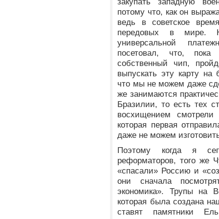
закупать западную вое
потому что, как он выраж
ведь в советское вре
передовых в мире. 
универсальной плате
посетовал, что, пок
собственный чип, пройд
выпускать эту карту на 
что мы не можем даже сд
же занимаются практическ
Бразилии, то есть тех с
восхищением смотрели 
которая первая отправил
даже не можем изготовить
Поэтому когда я се
реформаторов, того же Ч
«спасали» Россию и «соз
они сначала посмотр
экономика». Трупы на В
которая была создана на
ставят памятники Ел