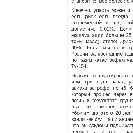
становится все более ясно
Конечно, упасть может и
есть риск есть всегда.
современной и надежной
допустим, 0,01%. Есл
эксплуатации больше 25 
тому назад), степень рис
80%. Если мы посмотр
России за последние год
по таким катастрофам яв
Ту-154.
Нельзя эксплуатировать т
или три года назад у
авиакатастрофе погиб 
который прошел через в
погиб в результате круше
был не самолет отечес
«боинг» до этого 20 лет
взяли как б/у. Наши авиа
что вынуждены подбират
держав, а у тех стра