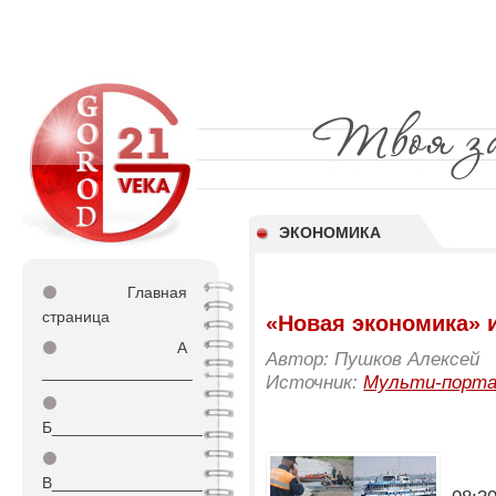
ЭКОНОМИКА
⚫
Главная
страница
«Новая экономика» 
⚫
А
Автор: Пушков Алексей
_________________
Источник:
Мульти-порт
⚫
Б_________________
⚫
В_________________