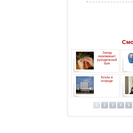
Смо
Запад
переживает
рукодельный
бум
н
Козлы в
огороде
1
2
3
4
5