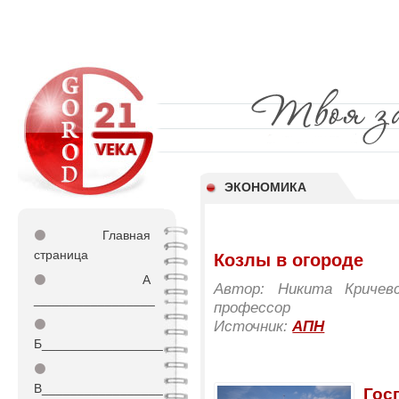
ЭКОНОМИКА
⚫
Главная
страница
Козлы в огороде
⚫
А
Автор: Никита Кричевс
_________________
профессор
⚫
Источник:
АПН
Б_________________
⚫
В_________________
Гос