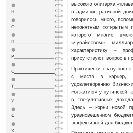
высокого олигарха «пла
⚫
в административной дви
Н_________________
говорилось много, вспо
⚫
непонятным «открытым п
О_________________
которого многие вме
⚫
П_________________
«чубайсовом» миллиа
характеристику – пр
⚫
Р_________________
присутствуют, вопрос в п
⚫
Практически сразу после
С_________________
с места в карьер, п
⚫
удовлетворению бизнес-
Т_________________
«отжатию» у путинской 
⚫
в спекулятивных дохода
У_________________
Здесь – корни новой п
⚫
уравновешенном бюджете
Ф_________________
эффективной для бюджета
⚫
Х_________________