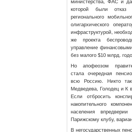
министерства, ФАС и да
которой были отказ 
регионального мобильно
олигархического операт
инфраструктурой, необхо
же проекта беспровод
управление финансовыми
без малого $10 млрд. год
Но апофеозом правите
стала очередная пенси
всю Россию. Никто так
Медведева, Голодец и К 
Если отбросить конспи
накопительного компон
населения впредвери
Парижскому клубу, вариан
В негосударственных пен