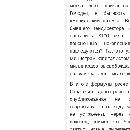
могла быть причастна
Голодец в бытность
«Норильский никель». В
бывшего гендиректора «
составить $100 млн. 
пенсионные накоплен
наследуются? Так это у
Министрам-капиталиста
миллиардов высвобожда
сразу и сказали – мы б с
В итоге формулы расчет
Стратегия долгосрочно
опубликованная на 
корректируется на ходу, 
не устранены. Через не
наконец, поймет, что б
хватит, новые дилетан