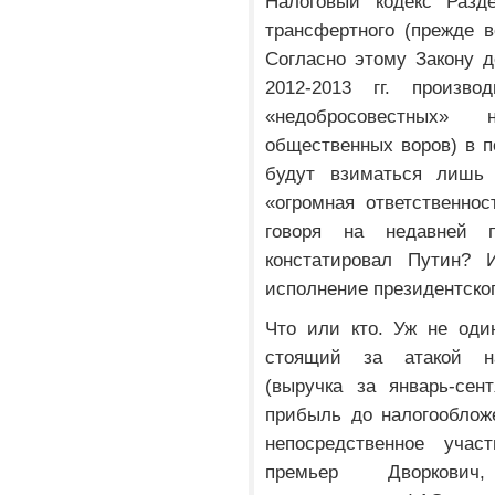
Налоговый кодекс Разд
трансфертного (прежде в
Согласно этому Закону 
2012-2013 гг. произ
«недобросовестных» 
общественных воров) в п
будут взиматься лишь
«огромная ответственнос
говоря на недавней п
констатировал Путин? 
исполнение президентско
Что или кто. Уж не оди
стоящий за атакой на
(выручка за январь-сен
прибыль до налогообложе
непосредственное уча
премьер Дворкович