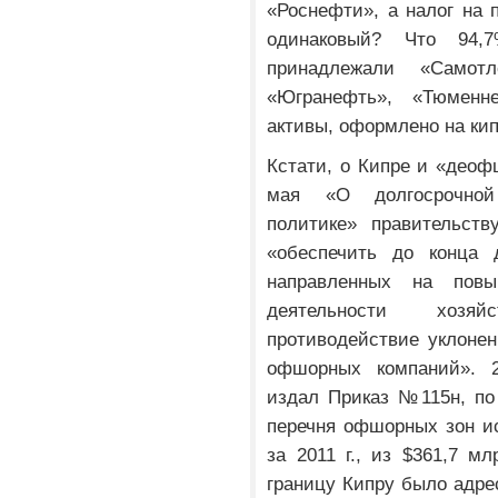
«Роснефти», а налог на 
одинаковый? Что 94,
принадлежали «Самотло
«Югранефть», «Тюменн
активы, оформлено на ки
Кстати, о Кипре и «деоф
мая «О долгосрочной 
политике» правительств
«обеспечить до конца 
направленных на повы
деятельности хозя
противодействие уклоне
офшорных компаний». 
издал Приказ №115н, по
перечня офшорных зон и
за 2011 г., из $361,7 м
границу Кипру было адрес