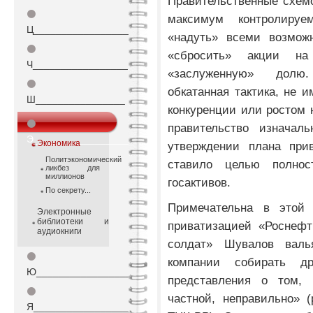
Правительственные схем
⚫
максимум контролируе
Ц_________________
«надуть» всеми возмож
⚫
«сбросить» акции на
Ч_________________
«заслуженную» долю.
⚫
обкатанная тактика, не 
Ш________________
конкуренции или ростом 
⚫
правительство изначал
Э_________________
Экономика
утверждении плана прив
Политэкономический
ставило целью полно
ликбез для
миллионов
госактивов.
По секрету...
Примечательна в этой 
Электронные
библиотеки и
приватизацией «Роснефт
аудиокниги
солдат» Шувалов валь
⚫
компании собирать д
Ю_________________
представления о том, 
⚫
частной, неправильно» 
Я_________________