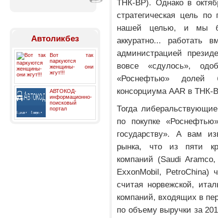
ТНК-ВР). Однако в октя
стратегическая цель по
нашей целью, и мы бу
Автоликбез
аккуратно... работать 
администрацией президе
Вот так
паркуются
вовсе «сдулось», одо
женщины- они
жгут!!!
«Роснефтью» долей 
консорциума AAR в ТНК-В
АВТОКОД-
информационно-
поисковый
Тогда либеральствующие
портал
по покупке «Роснефтью»
государству». А вам из
рынка, что из пяти к
компаний (Saudi Aramco, 
ExxonMobil, PetroChina) 
считая норвежской, ита
компаний, входящих в пе
по объему выручки за 2011