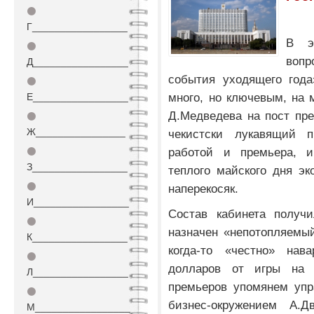
⚫
Г_________________
В э
⚫
воп
Д_________________
события уходящего года
⚫
много, но ключевым, на 
Е_________________
Д.Медведева на пост пре
⚫
Ж________________
чекистски лукавящий п
работой и премьера, и
⚫
З_________________
теплого майского дня э
⚫
наперекосяк.
И_________________
Состав кабинета получ
⚫
назначен «непотопляемы
К_________________
когда-то «честно» нав
⚫
долларов от игры на 
Л_________________
премьеров упомянем упр
⚫
бизнес-окружением А.Д
М_________________