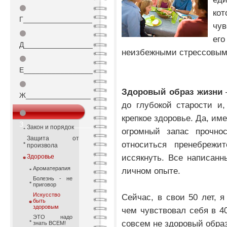
⚫
ко
Г_________________
чув
⚫
ег
Д_________________
неизбежными стрессовым
⚫
Е_________________
⚫
Здоровый образ жизни
–
Ж________________
до глубокой старости и,
⚫
крепкое здоровье. Да, им
З_________________
Закон и порядок
огромный запас прочно
Защита от
относиться пренебрежи
произвола
иссякнуть. Все написан
Здоровье
Ароматерапия
личном опыте.
Болезнь - не
приговор
Искусство
Сейчас, в свои 50 лет, 
быть
здоровым
чем чувствовал себя в 40
ЭТО надо
совсем не здоровый обра
знать ВСЕМ!