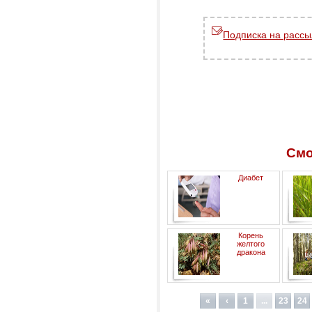
Подписка на рассы
Смо
Диабет
Корень
желтого
дракона
«
‹
1
...
23
24