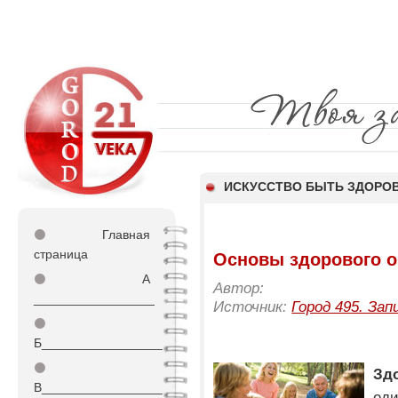
ИСКУССТВО БЫТЬ ЗДОР
⚫
Главная
страница
Основы здорового о
⚫
А
Автор:
_________________
Источник:
Город 495. Зап
⚫
Б_________________
⚫
Зд
В_________________
ед