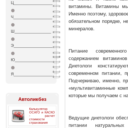
Ц_________________
витамины. Витамины мы
⚫
Именно поэтому, здоровое
Ч_________________
обязательном порядке, н
⚫
минералов.
Ш________________
⚫
Э_________________
Питание современног
⚫
содержанием витаминов 
Ю_________________
Диетологи констатиру
⚫
современном питании, п
Я_________________
Подчеркиваю, именно, п
«мультивитаминные комп
которые мы получаем с н
Автоликбез
Калькулятор
ОСАГО и КАСКО
- расчет
Ведущие диетологи обес
стоимости
страхования
питании натуральных