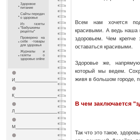
Здоровое
питание
Сайты передач
о здоровье
Всем нам хочется по
Из газеты
"Бабушкины
красивыми. А ведь наша 
рецепты"
здоровьем. Чем крепче
Проверено на
себе -товары
для здоровья
оставаться красивыми.
Журналы и
газеты о
здоровье online
Здоровье же, напрямую
который мы ведем. Сохр
⚫
живя в большом городе, п
И_________________
⚫
К_________________
В чем заключается "
⚫
Л_________________
⚫
М_________________
Так что это такое, здоро
⚫