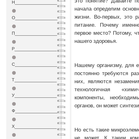
это понятие? Давайте п
Н_________________
начала определим основ
⚫
жизни. Во-первых, это р
О_________________
питание. Почему именн
⚫
первое место? Потому, ч
П_________________
нашего здоровья.
⚫
Р_________________
⚫
С_________________
Нашему организму, для е
постоянно требуются ра
⚫
Т_________________
них, являются незамени
⚫
технологичная «хими
У_________________
компоненты, необходи
⚫
органов, он может синтез
Ф_________________
⚫
Х_________________
Но есть такие микроэлем
⚫
не может. К таким комп