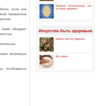
Влияние геопатогенных зон
бенно, если они
на наше здоровье
чной прекрасное
маслом.
 также обладает
Искусство быть здоровым
вностью.
Корень желтого дракона
лительных.
ожет возникнуть
Футсокинг
ы. Устойчивость