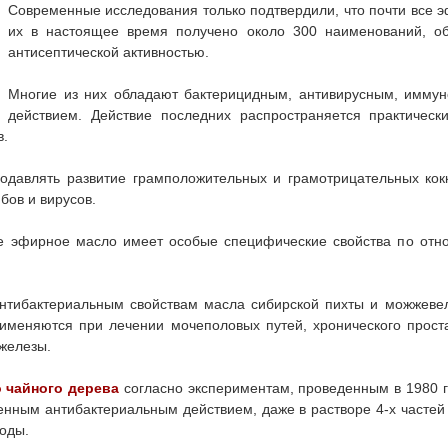
Современные исследования только подтвердили, что почти все 
их в настоящее время получено около 300 наименований, о
антисептической активностью.
Многие из них обладают бактерицидным, антивирусным, имм
действием. Действие последних распространяется практическ
в.
одавлять развитие грамположительных и грамотрицательных кокк
бов и вирусов.
е эфирное масло имеет особые специфические свойства по отн
антибактериальным свойствам масла сибирской пихты и можжеве
рименяются при лечении мочеполовых путей, хронического прост
железы.
 чайного дерева
согласно экспериментам, проведенным в 1980 г
нным антибактериальным действием, даже в растворе 4-х частей
воды.