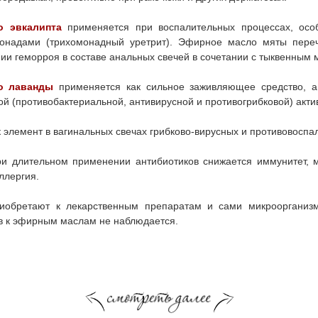
о эвкалипта
применяется при воспалительных процессах, осо
онадами (трихомонадный уретрит). Эфирное масло мяты пере
нии геморроя в составе анальных свечей в сочетании с тыквенным 
о лаванды
применяется как сильное заживляющее средство, а
й (противобактериальной, антивирусной и противогрибковой) акти
 элемент в вагинальных свечах грибково-вирусных и противовоспа
ри длительном применении антибиотиков снижается иммунитет, м
ллергия.
риобретают к лекарственным препаратам и сами микроорганизм
в к эфирным маслам не наблюдается.