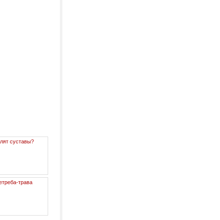
лят суставы?
етреба-трава