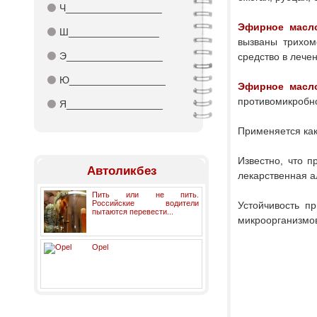
⚫
Ч_________________
Эфирное масл
⚫
Ш________________
вызваны трихом
⚫
Э_________________
средство в лече
⚫
Ю_________________
Эфирное масл
противомикробно
⚫
Я_________________
Применяется как
Известно, что п
Автоликбез
лекарственная а
Пить или не пить.
Российские водители
Устойчивость п
пытаются перевести...
микроорганизмо
Opel