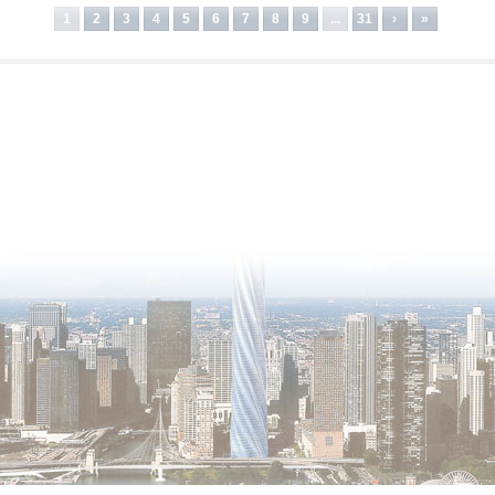
1
2
3
4
5
6
7
8
9
...
31
›
»