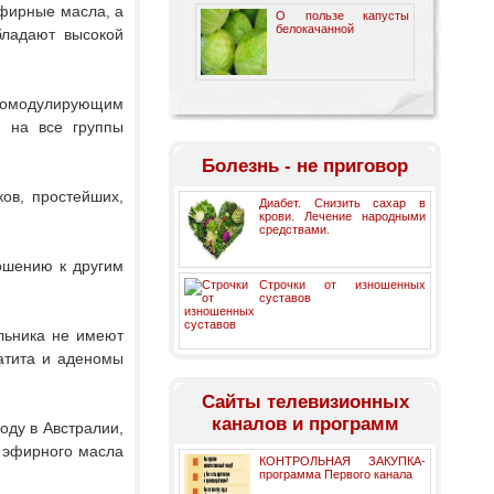
эфирные масла, а
О пользе капусты
белокачанной
бладают высокой
уномодулирующим
и на все группы
Болезнь - не приговор
ов, простейших,
Диабет. Снизить сахар в
крови. Лечение народными
средствами.
ошению к другим
Строчки от изношенных
суставов
льника не имеют
атита и аденомы
Cайты телевизионных
каналов и программ
оду в Австралии,
 эфирного масла
КОНТРОЛЬНАЯ ЗАКУПКА-
программа Первого канала