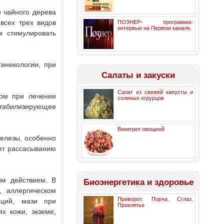
о чайного дерева
 всех трех видов
ПОЗНЕР- программа-
интервью на Первом канале.
м стимулировать
инекологии, при
Салаты и закуски
Салат из свежей капусты и
ом при лечении
соленых огрурцов
табилизирующее
.
Винегрет овощной
елезы, особенно
ет рассасыванию
м действием. В
Биоэнергетика и здоровье
, аллергическом
Приворот. Порча. Сглаз.
аций, мази при
Проклятье
х кожи, экземе,