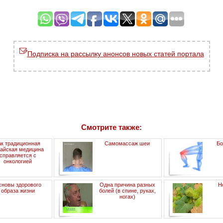
Подписка на рассылку анонсов новых статей портала
Смотрите также:
ак традиционная
Самомассаж шеи
Бо
тайская медицина
справляется с
онкологией
новы здорового
Одна причина разных
Н
образа жизни
болей (в спине, руках,
ногах)