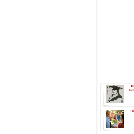
К
ки
Ос