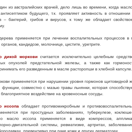
дин из австралийских врачей, дело лишь во времени, когда масл
антисептиком будущего, т.к. проявляет активность в отношении
в – бактерий, грибов и вирусов, к тому же обладает свойство
му.
дерева применяется при лечении воспалительных процессов в г
органов, кандидозе, молочнице, цистите, уретрите.
о дикой моркови
считается исключительно целебным средств
ных опухолей предстательной железы, а также как гормонос
принимать его разведенным в масле расторопши в хлебной капсуле
ркови применяется при нарушении уровня гормонов щитовидной ж
функции, совместно с мазью травы льнянки, которая способству
т благоприятное воздействие на кровеносные сосуды.
о иссопа
обладает противомикробным и противовоспалительны
меняется при простудных заболеваниях, туберкулезе, коклюше
но масло иссопа применяется в виде компрессов, апплик
орно-двигательной системы, ревматизме, артритах, заболевания
бородавках, превентивно при раке кожи и других дерматозах.