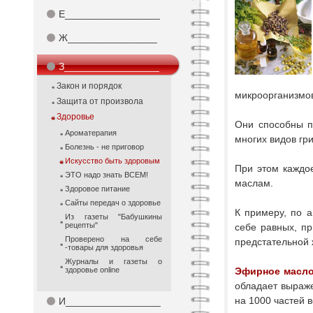
⚫
Е_________________
⚫
Ж________________
⚫
З_________________
Закон и порядок
микроорганизмо
Защита от произвола
Здоровье
Они способны п
Ароматерапия
многих видов гри
Болезнь - не приговор
Искусство быть здоровым
При этом каждо
ЭТО надо знать ВСЕМ!
маслам.
Здоровое питание
Сайты передач о здоровье
К примеру, по 
Из газеты "Бабушкины
рецепты"
себе равных, п
Проверено на себе
предстательной 
-товары для здоровья
Журналы и газеты о
здоровье online
Эфирное масло
обладает выраже
на 1000 частей 
⚫
И_________________