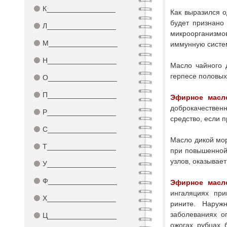
⚫
К_________________
Как выразился о
будет признано 
⚫
Л_________________
микроорганизмо
⚫
М_________________
иммунную систе
⚫
Н_________________
Масло чайного 
герпесе половых 
⚫
О_________________
⚫
П_________________
Эфирное масл
доброкачествен
⚫
Р_________________
средство, если 
⚫
С_________________
Масло дикой мо
⚫
Т_________________
при повышенной 
узлов, оказывае
⚫
У_________________
⚫
Ф_________________
Эфирное масл
ингаляциях при
⚫
Х_________________
рините. Наруж
заболеваниях оп
⚫
Ц_________________
ожогах, рубцах, 