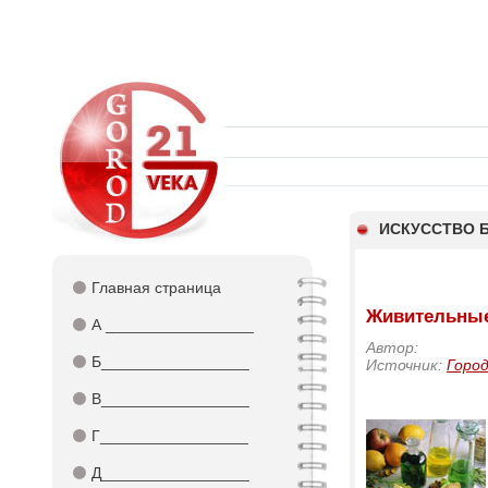
ИСКУССТВО 
⚫
Главная страница
Живительны
⚫
А _________________
Автор:
⚫
Б_________________
Источник:
Город
⚫
В_________________
⚫
Г_________________
⚫
Д_________________