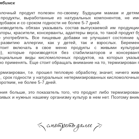
ябинск
лочный продукт полезен по-своему. Будущим мамам и детям 
 продукты, выработанные из натуральных компонентов, не и
добавок и со сроком годности не более 5-7 дней.
оизводитель обязан указывать состав выпускаемой им продукции
аторы, красители, консерванты, адаптеры вкуса, то такой продукт
 употреблять. Все пищевые добавки не улучшают состояние з
ь развитию аллергии, как у детей, так и взрослых. Берем
стоит включать в свое меню продукты с живыми культур
ми), которые производятся без стабилизаторов и консерван
ециальные виды кисломолочных продуктов, на которых указыв
но применять. Еще стоит обращать внимание на то, термизирован п
рмизирован, т.е. прошел тепловую обработку, значит, ничего жив
, срок годности у натуральных нетермизированных кисломолочных
оротким, не более 5-7 дней.
ния больше, это показатель того, что продукт либо термизирова
живых и нужных нашему организму культур в нем нет. Поэтому вни