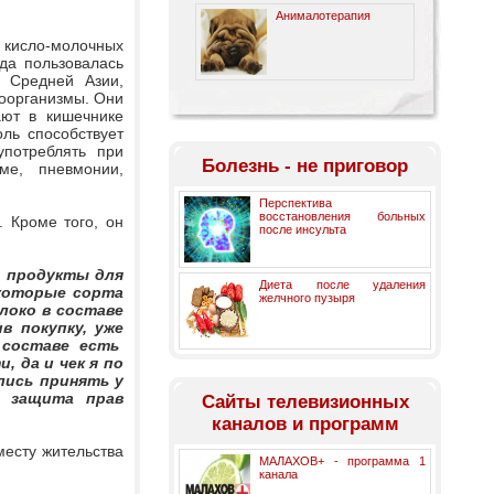
Анималотерапия
 кисло-молочных
да пользовалась
в Средней Азии,
роорганизмы. Они
ают в кишечнике
ль способствует
употреблять при
Болезнь - не приговор
ме, пневмонии,
Перспектива
восстановления больных
 Кроме того, он
после инсульта
е продукты для
Диета после удаления
екоторые сорта
желчного пузыря
локо в составе
в покупку, уже
в составе есть
, да и чек я по
лись принять у
я защита прав
Cайты телевизионных
каналов и программ
месту жительства
МАЛАХОВ+ - программа 1
канала