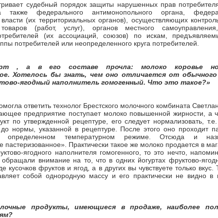
тривает судебный порядок защиты нарушенных прав потребителя
а также федерального антимонопольного органа, федера
власти (их территориальных органов), осуществляющих контроль
 товаров (работ, услуг), органов местного самоуправления
требителей (их ассоциаций, союзов) по искам, предъявляем
уппы потребителей или неопределенного круга потребителей.
урт , а в его составе прочла: молоко коровье нор
ое. Хотелось бы знать, чем оно отличается от обычного
тово-ягодный наполнитель гомогенный. Что это такое?»
омогла ответить технолог Брестского молочного комбината Светл
ающее предприятие поступает молоко повышенной жирности, а ч
укт по утвержденной рецептуре, его следует нормализовать, т.е
до нормы, указанной в рецептуре. После этого оно проходит па
и определенном температурном режиме. Отсюда и наз
 пастеризованное». Практически такое же молоко продается в маг
уктово-ягодного наполнителя гомогенного, то это нечто, напом
 обращали внимание на то, что в одних йогуртах фруктово-ягод
е кусочков фруктов и ягод, а в других вы чувствуете только вкус.
авляет собой однородную массу и его практически не видно в п
олочные продукты, имеющиеся в продаже, наиболее по
тям?