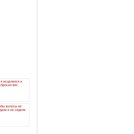
 я исцелился и
сбросил вес
обы волосы не
дали и не седели