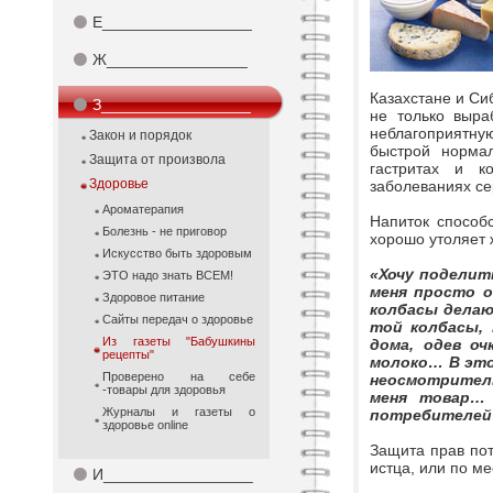
⚫
Е_________________
⚫
Ж________________
Казахстане и Си
⚫
З_________________
не только выра
неблагоприятну
Закон и порядок
быстрой нормал
Защита от произвола
гастритах и ко
Здоровье
заболеваниях се
Ароматерапия
Напиток способс
Болезнь - не приговор
хорошо утоляет 
Искусство быть здоровым
«Хочу поделит
ЭТО надо знать ВСЕМ!
меня просто о
Здоровое питание
колбасы делаю
Сайты передач о здоровье
той колбасы, 
Из газеты "Бабушкины
дома, одев оч
рецепты"
молоко… В этот
Проверено на себе
неосмотритель
-товары для здоровья
меня товар… 
Журналы и газеты о
потребителей
здоровье online
Защита прав пот
истца, или по м
⚫
И_________________