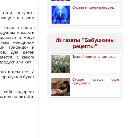
Скрытые причины неудач.
стоит покупать
меющие в своем
. Если в состав
 будущим мамам и
доровья и могут
Из газеты "Бабушкины
енным женщинам
рецепты"
ами (бифидо- и
тов. Для детей
ается, с какого
Трава бессмертия астрагал
родукт или нет.
ого в нем нет. И
 продуктов будет
Скорая помощь после
праздников
н, либо содержит
мательно читайте