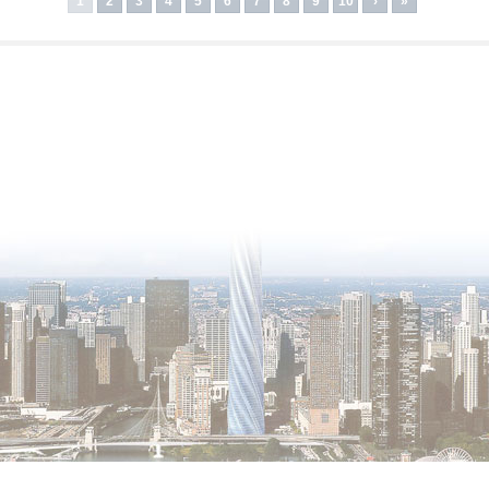
1
2
3
4
5
6
7
8
9
10
›
»