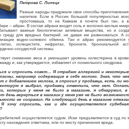
Петрова С. Липецк
Разные народы придумали свои способы приготовления
напитков. Если в России большой популярностью всег
простокваша, то на Кавказе в почете был тан, а 
бири – айран. В состав айрана входят соль и молочно-кислые мик
батывают важные биологически активные вещества, но и созд
ю среду для вредных бактерий, не давая им размножаться. А со
изации водно-солевого обмена. Тан и айран рекомендуется 
литах, холецистите, нефритах, бронхите, бронхиальной аст
рдечно-сосудистой системы.
твует снижению веса и уменьшает уровень холестерина в крови.
жажду и, как утверждается, избавляет от похмельного синдрома.
ься и спросить совет… Я страдаю аллергией и некоторы
пасны, например содержащие в себе молоко. Зная, что н
т с добавлением молока, я спросил у продавца, есть ли мо
которую я выбрал, продавец ответила, что нет. Оплати
ки, которых у меня не было в магазине, я обнаружил, 
 день вернуться в магазин у меня уже не было возможности
ности не сохранил. На следующий день в магазине отказа
Я хочу спросить, как и где осуществляется судебна
?
ребителей осуществляется судом. Иски предъявляются в суд по 
есту нахождения ответчика, или по месту причинения вреда.