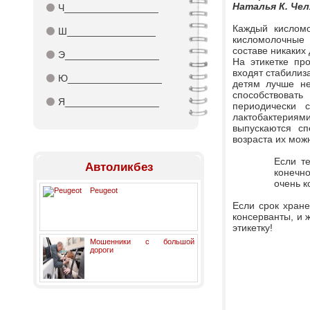
Наталья К. Чел
⚫
Ч_________________
Каждый кисломо
⚫
Ш________________
кисломолочные
составе никаких 
⚫
Э_________________
На этикетке пр
входят стабилиз
⚫
Ю_________________
детям лучше не
способствоват
⚫
Я_________________
периодически 
лактобактерия
выпускаются сп
возраста их мож
Если те
Автоликбез
конечно
очень к
Peugeot
Если срок хране
консерванты, и 
этикетку!
Мошенники с большой
дороги