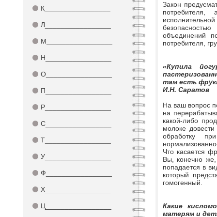
Закон предусма
⚫
К_________________
потребителя, 
исполнительной 
⚫
Л_________________
безопасностью
объединений по
⚫
М_________________
потребителя, гр
⚫
Н_________________
«Купила йог
⚫
О_________________
пастеризованн
там есть фрук
И.Н. Саратов
⚫
П_________________
На ваш вопрос п
⚫
Р_________________
на перерабатыв
какой-либо прод
⚫
С_________________
молоке довести 
обработку пр
⚫
Т_________________
нормализованное
Что касается фр
⚫
У_________________
Вы, конечно же,
попадается в вид
⚫
Ф_________________
который предст
гомогенный.
⚫
Х_________________
⚫
Ц_________________
Какие кислом
матерям и де