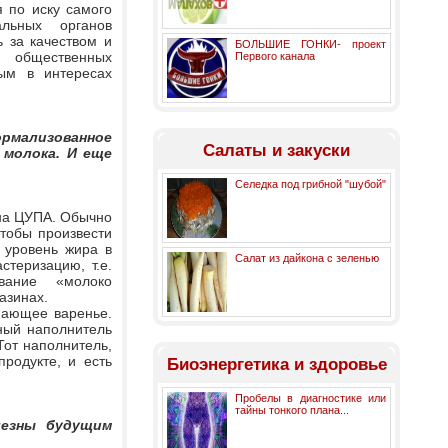
 по иску самого
льных органов
 за качеством и
БОЛЬШИЕ ГОНКИ- проект
, общественных
Первого канала
ым в интересах
мализованное
Салаты и закуски
 молока. И еще
Селедка под грибной "шубой"
ана ЦУПА. Обычно
тобы произвести
. уровень жира в
Салат из дайкона с зеленью
стеризацию, т.е.
вание «молоко
азинах.
инающее варенье.
ный наполнитель
 Тот наполнитель,
родукте, и есть
Биоэнергетика и здоровье
Пробелы в диагностике или
тайны тонкого плана...
лезны будущим