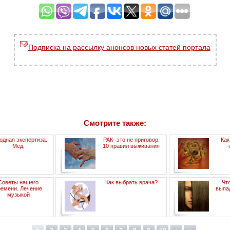
Подписка на рассылку анонсов новых статей портала
Смотрите также:
одная экспертиза.
РАК- это не приговор:
Как
Мёд.
10 правил выживания
Советы нашего
Как выбрать врача?
Чт
ремени. Лечение
выпа
музыкой