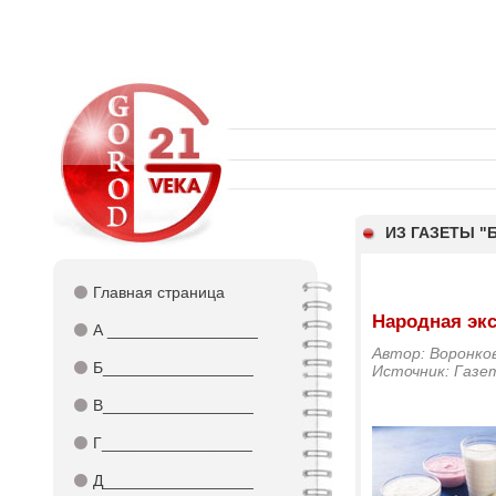
ИЗ ГАЗЕТЫ 
⚫
Главная страница
Народная эк
⚫
А _________________
Автор: Воронков
⚫
Б_________________
Источник: Газе
⚫
В_________________
⚫
Г_________________
⚫
Д_________________