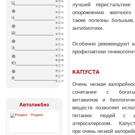
Ц_________________
лучшей перистальтике
⚫
опорожнению желчного
Ч_________________
также полезны больным
⚫
антибиотики.
Ш________________
⚫
Особенно рекомендуют к
Э_________________
профилактики гинекологи
⚫
Ю_________________
КАПУСТА
⚫
Я_________________
Очень низкая калорийно
сочетании с богат
витаминов и биологиче
Автоликбез
веществ позволяет испо
питании людей с из
Peugeot
атеросклерозом. Кап
при очень низкой калорий