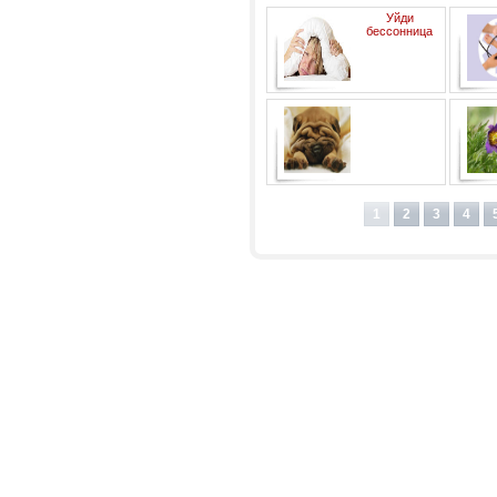
Уйди
бессонница
Анималотерапия
1
2
3
4