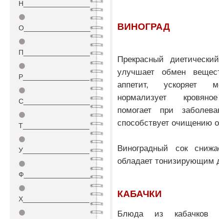
Н_________________
⚫
ВИНОГРАД
О_________________
⚫
П_________________
Прекрасный диетический
⚫
улучшает обмен вещес
Р_________________
аппетит, ускоряет мо
⚫
нормализует кровяно
С_________________
помогает при заболева
⚫
способствует очищению о
Т_________________
⚫
Виноградный сок снижа
У_________________
обладает тонизирующим 
⚫
Ф_________________
⚫
КАБАЧКИ
Х_________________
⚫
Блюда из кабачков с