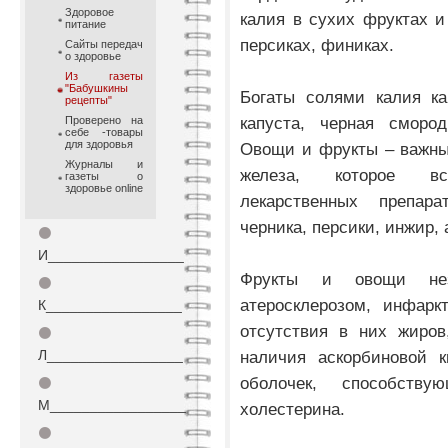
Здоровое
калия в сухих фруктах и 
питание
персиках, финиках.
Сайты передач
о здоровье
Из газеты
"Бабушкины
Богаты солями калия ка
рецепты"
капуста, черная смород
Проверено на
себе -товары
для здоровья
Овощи и фрукты – важны
Журналы и
железа, которое в
газеты о
здоровье online
лекарственных препар
черника, персики, инжир, 
⚫
И_________________
Фрукты и овощи не
⚫
атеросклерозом, инфарк
К_________________
отсутствия в них жиров
⚫
Л_________________
наличия аскорбиновой к
оболочек, способств
⚫
М_________________
холестерина.
⚫