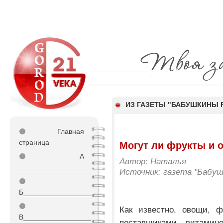
ИЗ ГАЗЕТЫ "БАБУШКИНЫ 
⚫
Главная
страница
Могут ли фрукты и 
⚫
А
Автор: Наталья
_________________
Источник: газета "Бабу
⚫
Б_________________
⚫
Как известно, овощи, 
В_________________
поставщиками витамин