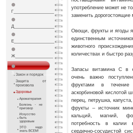
⚫
употребление может не то
Г_________________
заменить дорогостоящие 
⚫
Д_________________
Овощи, фрукты и ягоды я
⚫
единственным источнико
Е_________________
животного происхождени
⚫
количествах и быстро ра
Ж________________
⚫
Запасы витамина С в о
З_________________
Закон и порядок
очень важно поступл
Защита от
фруктами в течение 
произвола
аскорбиновой кислотой ш
Здоровье
Ароматерапия
перец, петрушка, капуста
Болезнь - не
фрукты – источник мине
приговор
Искусство
кальций, магний, ф
быть
здоровым
потребность в калии 
ЭТО надо
сердечно-сосудистой си
знать ВСЕМ!