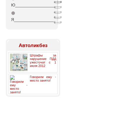
Ю_________________
⚫
Я_________________
Автоликбез
Штрафы за
нарушение ПДД
ужесточат с 1
июля 2012
Говорили ему -
место занято!