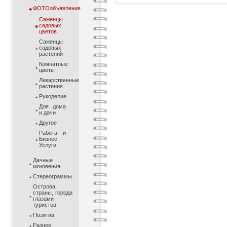
ФОТОобъявления
Саженцы
садовых
цветов
Саженцы
садовых
растений
Комнатные
цветы
Лекарственные
растения
Рукоделие
Для дома
и дачи
Другое
Работа и
Бизнес.
Услуги
Дачные
мгновения
Стереограммы
Острова,
страны, города
глазами
туристов
Позитив
Разное