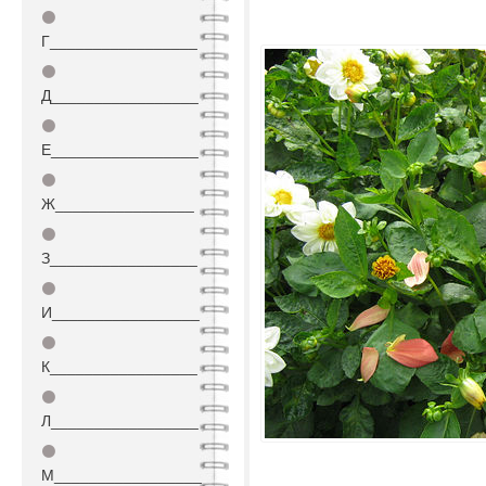
⚫
Г_________________
⚫
Д_________________
⚫
Е_________________
⚫
Ж________________
⚫
З_________________
⚫
И_________________
⚫
К_________________
⚫
Л_________________
⚫
М_________________