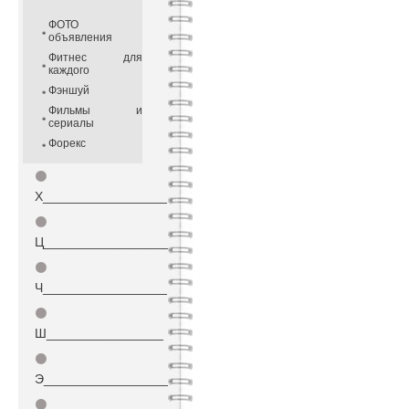
ФОТО
объявления
Фитнес для
каждого
Фэншуй
Фильмы и
сериалы
Форекс
⚫
Х_________________
⚫
Ц_________________
⚫
Ч_________________
⚫
Ш________________
⚫
Э_________________
⚫