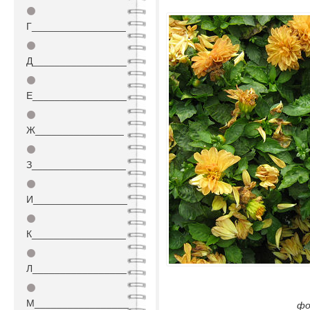
⚫
Г_________________
⚫
Д_________________
⚫
Е_________________
⚫
Ж________________
⚫
З_________________
⚫
И_________________
⚫
К_________________
⚫
Л_________________
⚫
М_________________
фо