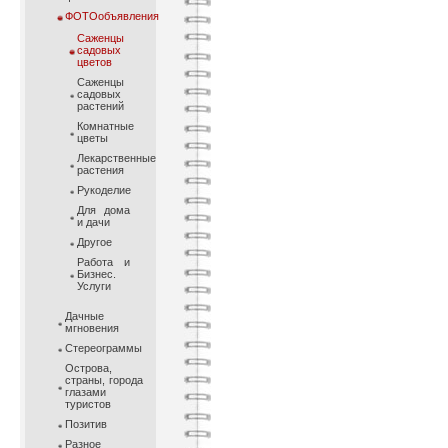
ФОТОобъявления
Саженцы
садовых
цветов
Саженцы
садовых
растений
Комнатные
цветы
Лекарственные
растения
Рукоделие
Для дома
и дачи
Другое
Работа и
Бизнес.
Услуги
Дачные
мгновения
Стереограммы
Острова,
страны, города
глазами
туристов
Позитив
Разное