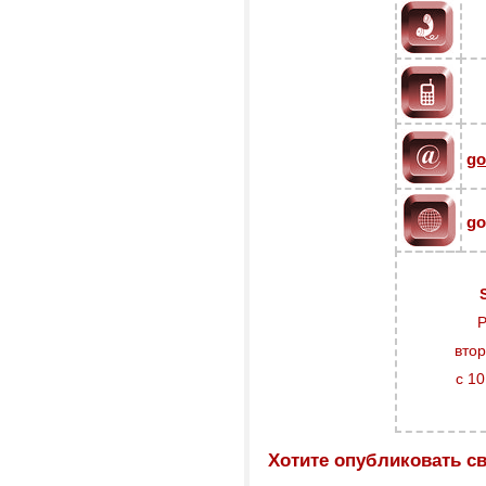
go
go
втор
с 10
Хотите опубликовать с