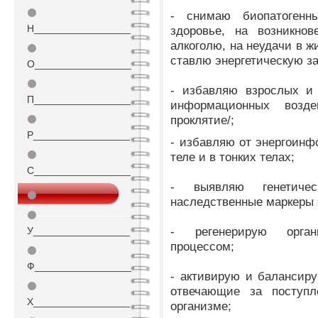
⚫
- снимаю биопатоген
Н_________________
здоровье, на возникнов
алкоголю, на неудачи в ж
⚫
ставлю энергетическую з
О_________________
⚫
- избавляю взрослых и 
П_________________
информационных воздей
проклятие/;
⚫
Р_________________
- избавляю от энергоин
⚫
теле и в тонких телах;
С_________________
- выявляю генетиче
⚫
наследственные маркеры 
Т_________________
⚫
- регенерирую орган
У_________________
процессом;
⚫
Ф_________________
- активирую и балансиру
⚫
отвечающие за поступл
Х_________________
организме;