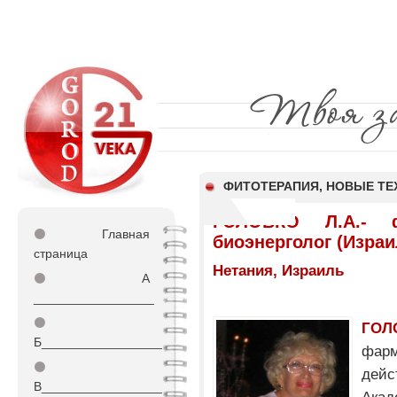
ФИТОТЕРАПИЯ, НОВЫЕ ТЕ
ГОЛОВКО Л.А.- фа
⚫
Главная
биоэнерголог (Израи
страница
Нетания, Израиль
⚫
А
_________________
⚫
ГОЛ
Б_________________
фа
⚫
дей
В_________________