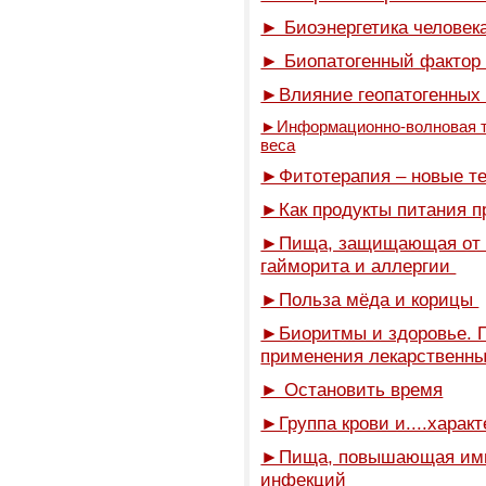
► Биоэнергетика человек
► Биопатогенный фактор 
►Влияние геопатогенных 
►Информационно-волновая те
веса
►Фитотерапия – новые т
►Как продукты питания п
►Пища, защищающая от пр
гайморита и аллергии
►Польза мёда и корицы
►Биоритмы и здоровье. 
применения лекарственн
► Остановить время
►Группа крови и....харак
►Пища, повышающая имм
инфекций