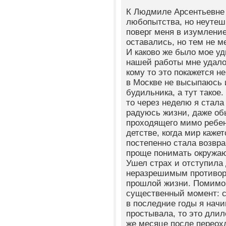
К Людмиле Арсентьевне 
любопытства, но неутеш
поверг меня в изумлени
оставались, но тем не м
И каково же было мое уд
нашей работы мне удало
кому то это покажется н
в Москве не высыпаюсь и
будильника, а тут такое
то через неделю я стала
радуюсь жизни, даже об
проходящего мимо ребенк
детстве, когда мир каже
постепенно стала возвра
проще понимать окружа
Ушел страх и отступила 
неразрешимым противоре
прошлой жизни. Помимо
существенный момент: 
в последние годы я нач
простывала, то это длил
же месяце после переох