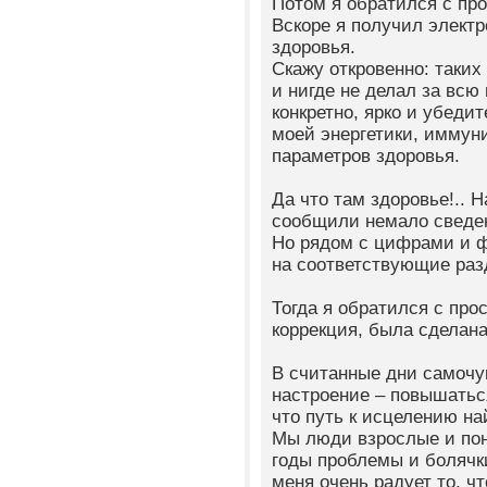
Потом я обратился с про
Вскоре я получил электр
здоровья.
Скажу откровенно: таки
и нигде не делал за всю
конкретно, ярко и убеди
моей энергетики, иммун
параметров здоровья.
Да что там здоровье!.. 
сообщили немало сведе
Но рядом с цифрами и ф
на соответствующие раз
Тогда я обратился с про
коррекция, была сделан
В считанные дни самочу
настроение – повышатьс
что путь к исцелению на
Мы люди взрослые и пон
годы проблемы и болячк
меня очень радует то, ч