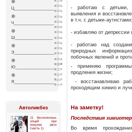
⚫
- работаю с детьми,
Ц_________________
выявления и восстановлен
⚫
в т.ч. с детьми-аутистами
Ч_________________
⚫
- избавляю от депрессии 
Ш________________
- работаю над создани
⚫
природных информаци
Э_________________
побочных явлений и прот
⚫
- применяю программ
Ю_________________
продления жизни;
⚫
- восстанавливаю раб
Я_________________
проходящим химио и луч
На заметку!
Автоликбез
Последствия химиотер
11 бесполезных
опций при
покупке авто
Во время прохождени
(часть 1)