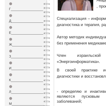
Акад
⚫
, пр
Г_________________
⚫
Специализация – информ
Д_________________
диагностика и терапия, р
⚫
Е_________________
Автор методик индивидуа
⚫
без применения медикаме
Ж________________
⚫
Член израильской 
З_________________
«Энергоинформатика».
⚫
И_________________
В своей практике ис
⚫
диагностики и восстановл
К_________________
⚫
- определяю и инактиви
Л_________________
являются пусковым 
⚫
заболеваний;
М_________________