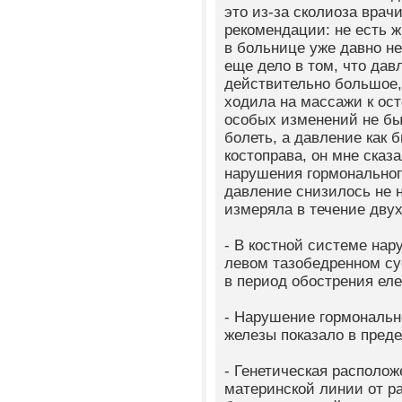
это из-за сколиоза врач
рекомендации: не есть жи
в больнице уже давно н
еще дело в том, что дав
действительно большое, 
ходила на массажи к ост
особых изменений не бы
болеть, а давление как 
костоправа, он мне сказ
нарушения гормонального
давление снизилось не н
измеряла в течение двух
- В костной системе нар
левом тазобедренном сус
в период обострения еле
- Нарушение гормональн
железы показало в преде
- Генетическая расположе
материнской линии от р