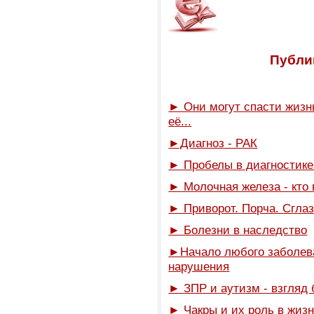
Публик
► Они могут спасти жизнь
её...
►Диагноз - РАК
► Пробелы в диагностике 
► Молочная железа - кто 
► Приворот. Порча. Сглаз
► Болезни в наследство
►Начало любого заболев
нарушения
► ЗПР и аутизм - взгляд 
► Чакры и их роль в жиз