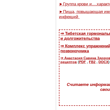
►Группа крови и....харак
►Пища, повышающая имм
инфекций
⇒ Тибетская гормональ
и долгожительства
⇒ Комплекс упражнений
позвоночника
⇒ Анастасия Савина Здоров
рецептов
(
PDF
,
FB2
,
DOCX
)
Считаете информац
свои