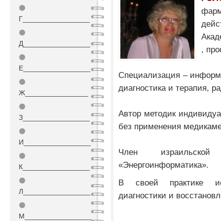
⚫
фа
Г_________________
дей
⚫
Акад
Д_________________
, пр
⚫
Е_________________
Специализация – информ
⚫
диагностика и терапия, р
Ж________________
⚫
Автор методик индивидуа
З_________________
без применения медикаме
⚫
И_________________
Член израильской 
⚫
«Энергоинформатика».
К_________________
⚫
В своей практике ис
Л_________________
диагностики и восстановл
⚫
М_________________