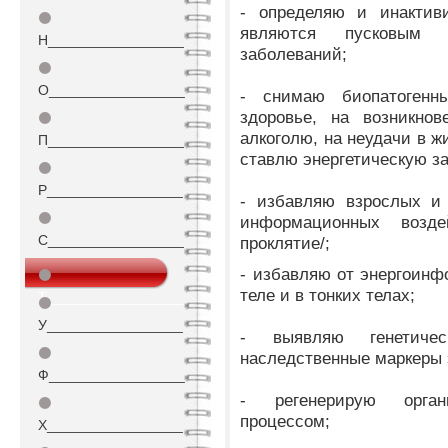
- определяю и инактиви
⚫
являются пусковым 
Н_________________
заболеваний;
⚫
О_________________
- снимаю биопатоген
здоровье, на возникнов
⚫
алкоголю, на неудачи в ж
П_________________
ставлю энергетическую з
⚫
Р_________________
- избавляю взрослых и 
⚫
информационных воздей
С_________________
проклятие/;
- избавляю от энергоин
⚫
теле и в тонких телах;
Т_________________
⚫
У_________________
- выявляю генетиче
⚫
наследственные маркеры 
Ф_________________
- регенерирую орган
⚫
процессом;
Х_________________