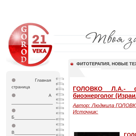
ФИТОТЕРАПИЯ, НОВЫЕ ТЕ
⚫
Главная
страница
ГОЛОВКО Л.А.- фа
биоэнерголог (Израи
⚫
А
_________________
Автор: Людмила ГОЛОВ
⚫
Источник:
Б_________________
⚫
В_________________
ГОЛ