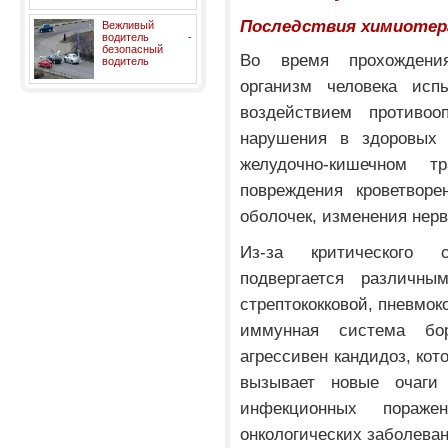
Последствия химиотер
Вежливый
водитель -
безопасный
Во время прохождени
водитель
организм человека исп
воздействием противоо
нарушения в здоровых о
желудочно-кишечном т
повреждения кроветворе
оболочек, изменения нерв
Из-за критического 
подвергается различны
стрептококковой, пневмок
иммунная система бо
агрессивен кандидоз, кот
вызывает новые очаги 
инфекционных пораже
онкологических заболева