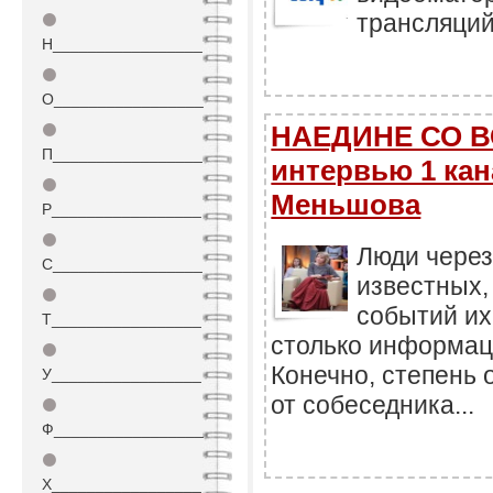
трансляций
⚫
Н_________________
⚫
О_________________
НАЕДИНЕ СО ВС
⚫
П_________________
интервью 1 ка
⚫
Меньшова
Р_________________
⚫
Люди через
С_________________
известных,
⚫
событий их
Т_________________
столько информаци
⚫
Конечно, степень 
У_________________
от собеседника...
⚫
Ф_________________
⚫
Х_________________