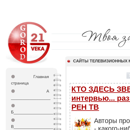
CАЙТЫ ТЕЛЕВИЗИОННЫХ 
⚫
Главная
страница
КТО ЗДЕСЬ ЗВ
⚫
А
интервью... ра
_________________
РЕН ТВ
⚫
Б_________________
Авторы пр
⚫
В_________________
- какого-ни