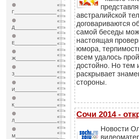
⚫
представля
Г_________________
австралийской те
⚫
договариваются об
Д_________________
самой беседы може
⚫
настоящая проверк
Е_________________
юмора, терпимость
⚫
всем удалось про
Ж________________
достойно. Но тем 
⚫
раскрывает знаме
З_________________
стороны.
⚫
И_________________
⚫
К_________________
Сочи 2014 - отк
⚫
Л_________________
Новости О
⚫
видеомате
М_________________