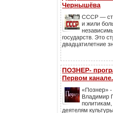
Чернышёва
СССР — стр
и жили бол
независимы
государств. Это с
двадцатилетние зн
ПОЗНЕР- прогр
Первом канале
«Познер» -
Владимир 
политикам,
деятелям культуры,