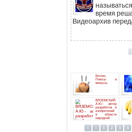
называтьс
время реш
Видеоархив переда
Ботокс.
Плюсы и
минусы.
ВЯЗЕМСКИЙ
А.Ю.- автор
разработок и
изобретений
в области
народной
медицины.
«
‹
1
2
3
4