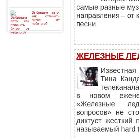
самые разные му
Выбираем авто:
направления – от 
как отличить
битое от
песни.
небитого?
ЖЕЛЕЗНЫЕ ЛЕДИ
Известная
Тина Канд
телеканал
в новом ежене
«Железные ле
вопросов» не ст
диктует жесткий 
называемый hard t