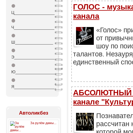
ГОЛОС - музык
⚫
Ц_________________
канала
⚫
Ч_________________
«Голос» пр
⚫
от привычн
Ш________________
шоу по пои
⚫
талантов. Незаур
Э_________________
единственный спос
⚫
Ю_________________
⚫
Я_________________
АБСОЛЮТНЫЙ С
канале "Культу
Автоликбез
Познавател
рассчитан 
За рулём дамы...
которой мо