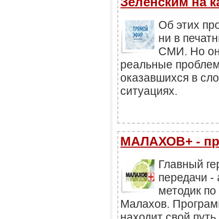
Зеленским на к
Об этих пр
ни в печат
СМИ. Но он
реальные пробле
оказавшихся в сл
ситуациях.
МАЛАХОВ+ - пр
Главный ге
передачи -
методик по
Малахов. Программ
находит свой путь