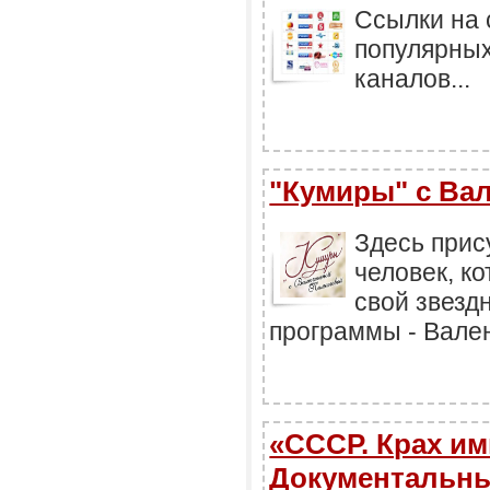
Ссылки на 
популярны
каналов...
"Кумиры" с Ва
Здесь прису
человек, к
свой звездн
программы - Вале
«СССР. Крах им
Документальны