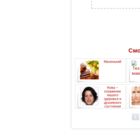
Смо
Маленький
косметический словарик
Кожа –
отражение
нашего
здоровья и
душевного
состояния
1