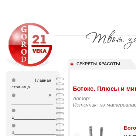
СЕКРЕТЫ КРАСОТЫ
⚫
Главная
страница
Ботокс. Плюсы и ми
⚫
А
Автор:
_________________
Источник: по материала
⚫
Б_________________
⚫
Бото
В_________________
муск