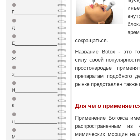
⚫
ин
Г_________________
внут
⚫
блок
Д_________________
вре
⚫
сокращаться.
Е_________________
Название Botox - это то
⚫
Ж________________
силу своей популярност
простонародье примен
⚫
З_________________
препаратам подобного д
⚫
рынке представлен также 
И_________________
⚫
Для чего применяетс
К_________________
⚫
Применение Ботокса име
Л_________________
распространенным из 
⚫
мимических морщин на л
М_________________