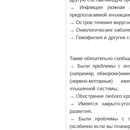
→ Инфекция (кожная 
предполагаемой инъекции
→ Острое течение вирусн
→ Онкологические забол
→ Гемофилия и дргугие с
Также обязательно сообщи
→ Были проблемы с инъ
(например, обмороки)им
(нервно-моторные) им
vvышечной системы;
→ Обострение любого хро
→ Имеется закрыто-уго
развития;
→ Были проблемы с п
(особенно если вы плани