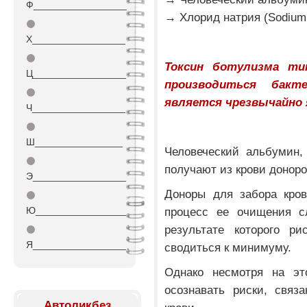
Ф_________________
→ Хлорид натрия (Sodium 
⚫
Х_________________
⚫
Токсин ботулизма ти
Ц_________________
производиться бакте
⚫
является чрезвычайно
Ч_________________
⚫
Ш________________
Человеческий альбумин,
⚫
получают из крови доноро
Э_________________
Доноры для забора кров
⚫
Ю_________________
процесс ее очищения с
результате которого ри
⚫
Я_________________
сводиться к минимуму.
Однако несмотря на эт
осознавать риски, связ
Автоликбез