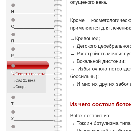
опущеного века.
⚫
Н_________________
Кроме косметологичес
⚫
О_________________
применяется для лечения
⚫
→Кривошеи;
П_________________
→ Детского церебральног
⚫
→ Расстройств мочеиспус
Р_________________
→ Вокальной дистонии;
⚫
→ Избыточного потоотдел
С_________________
Секреты красоты
бессильны);
Сад 21 века
→ И многих других забол
Спорт
⚫
Из чего состоит бото
Т_________________
⚫
Botox состоит из:
У_________________
→ Токсин ботулизма типа А
⚫
→ Человеческий альбуми