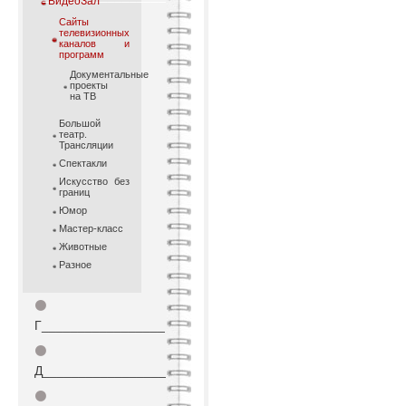
ВидеоЗал
Cайты
телевизионных
каналов и
программ
Документальные
проекты
на ТВ
Большой
театр.
Трансляции
Спектакли
Искусство без
границ
Юмор
Мастер-класс
Животные
Разное
⚫
Г_________________
⚫
Д_________________
⚫