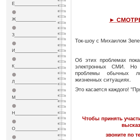
Е_________________
⚫
Ж________________
► СМОТР
⚫
З_________________
Ток-шоу с Михаилом Зеле
⚫
И_________________
⚫
Об этих проблемах пока
К_________________
электронных СМИ. Но
проблемы обычных л
⚫
жизненных ситуациях.
Л_________________
Это касается каждого! "П
⚫
М_________________
⚫
Н_________________
Чтобы принять участи
⚫
высказ
О_________________
звоните по т
⚫