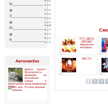
Ш________________
⚫
Э_________________
⚫
Ю_________________
Смо
⚫
КТО ЗДЕСЬ
Я_________________
ЗВЕЗДА?
Идеальное
интервью...
развлекательное шоу на
МЕСТО
РЕН ТВ
Автоликбез
Дороги смерти.
Безопасность
движения на
ПРОИСШЕСТВИЯ-
российских
программа 5 канала
улицах и
1
2
3
магистралях катастрофически
низка
Я и моя машина