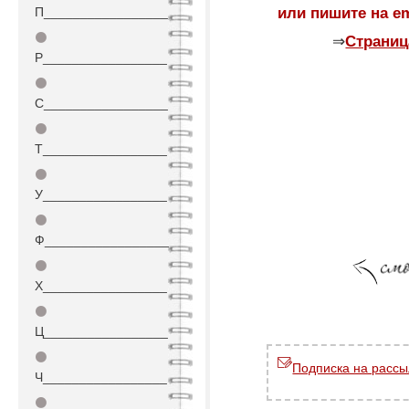
или пишите на em
П_________________
⚫
⇒
Страниц
Р_________________
⚫
С_________________
⚫
Т_________________
⚫
У_________________
⚫
Ф_________________
⚫
Х_________________
⚫
Ц_________________
⚫
Подписка на рассы
Ч_________________
⚫