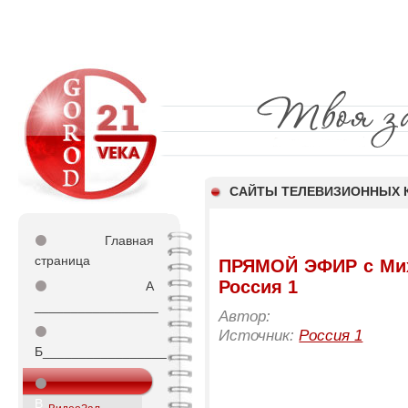
CАЙТЫ ТЕЛЕВИЗИОННЫХ 
⚫
Главная
страница
ПРЯМОЙ ЭФИР с Мих
Россия 1
⚫
А
_________________
Автор:
⚫
Источник:
Россия 1
Б_________________
⚫
В_________________