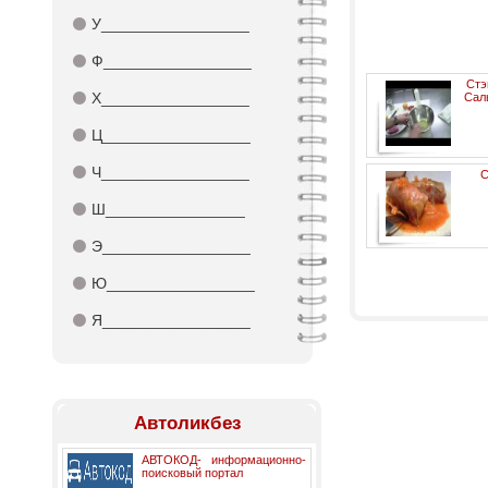
⚫
У_________________
⚫
Ф_________________
Стэ
⚫
Х_________________
Сал
⚫
Ц_________________
⚫
Ч_________________
С
⚫
Ш________________
⚫
Э_________________
⚫
Ю_________________
⚫
Я_________________
Автоликбез
АВТОКОД- информационно-
поисковый портал