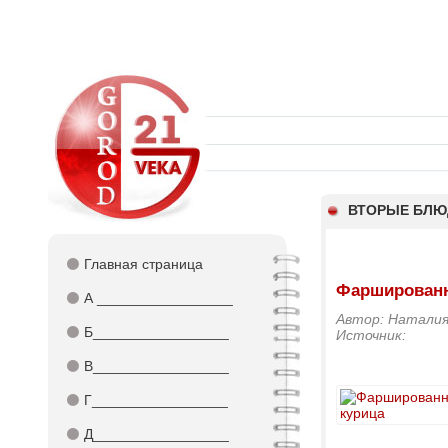
ВТОРЫЕ БЛЮ
⚫
Главная страница
Фаршированн
⚫
А _________________
Автор: Наталия
⚫
Б_________________
Источник:
⚫
В_________________
⚫
Г_________________
⚫
Д_________________