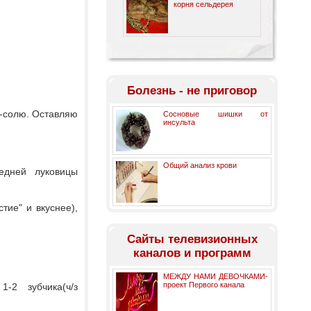
корня сельдерея
Болезнь - не приговор
-солю. Оставляю
Сосновые шишки от
инсульта
Общий анализ крови
едней луковицы
тие" и вкуснее),
Cайты телевизионных
каналов и программ
МЕЖДУ НАМИ ДЕВОЧКАМИ-
проект Первого канала
-2 зубчика(ч/з