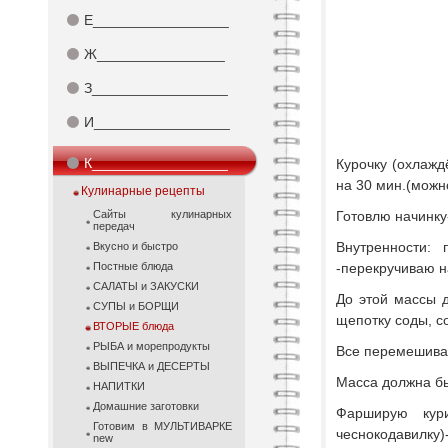
⚫
Е_________________
⚫
Ж________________
⚫
З_________________
⚫
И_________________
⚫
К_________________
Курочку (охлаж
на 30 мин.(можн
Кулинарные рецепты
Сайты кулинарных
Готовлю начинк
передач
Внутренности: 
Вкусно и быстро
Постные блюда
-перекручиваю н
САЛАТЫ и ЗАКУСКИ
До этой массы д
СУПЫ и БОРЩИ
щепотку соды, с
ВТОРЫЕ блюда
РЫБА и морепродукты
Все перемешива
ВЫПЕЧКА и ДЕСЕРТЫ
Масса должна бы
НАПИТКИ
Домашние заготовки
Фарширую кури
Готовим в МУЛЬТИВАРКЕ
чеснокодавилку)-
new