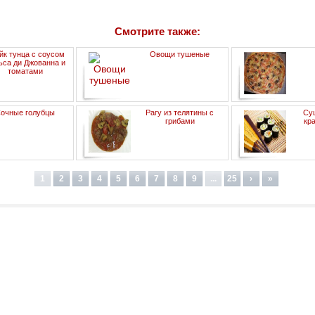
Смотрите также:
йк тунца с соусом
Овощи тушеные
ьса ди Джованна и
томатами
очные голубцы
Рагу из телятины с
Суш
грибами
кр
1
2
3
4
5
6
7
8
9
...
25
›
»