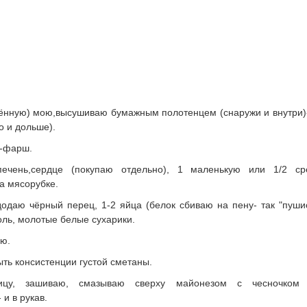
дённую) мою,высушиваю бумажным полотенцем (снаружи и внутри)
о и дольше).
у-фарш.
печень,сердце (покупаю отдельно), 1 маленькую или 1/2 ср
а мясорубке.
одаю чёрный перец, 1-2 яйца (белок сбиваю на пену- так "пушис
оль, молотые белые сухарики.
ю.
ть консистенции густой сметаны.
цу, зашиваю, смазываю сверху майонезом с чесночком 1
 и в рукав.