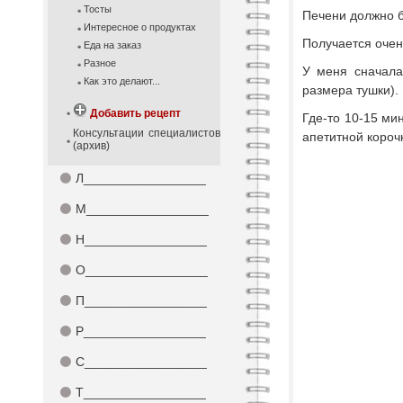
Тосты
Печени должно б
Интересное о продуктах
Получается очен
Еда на заказ
Разное
У меня сначала 
Как это делают...
размера тушки).
Добавить рецепт
Где-то 10-15 ми
Консультации специалистов
апетитной короч
(архив)
⚫
Л_________________
⚫
М_________________
⚫
Н_________________
⚫
О_________________
⚫
П_________________
⚫
Р_________________
⚫
С_________________
⚫
Т_________________