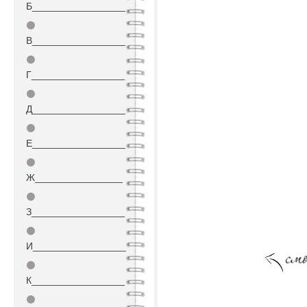
Б_________________
⚫
В_________________
⚫
Г_________________
⚫
Д_________________
⚫
Е_________________
⚫
Ж________________
⚫
З_________________
⚫
И_________________
⚫
К_________________
⚫