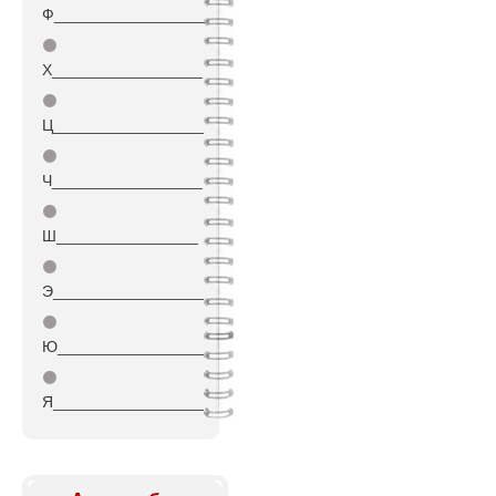
Ф_________________
⚫
Х_________________
⚫
Ц_________________
⚫
Ч_________________
⚫
Ш________________
⚫
Э_________________
⚫
Ю_________________
⚫
Я_________________