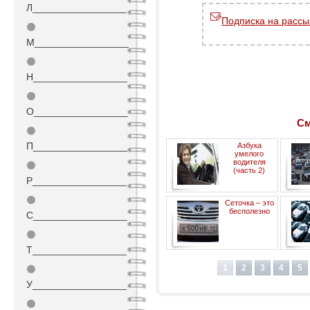
Л_________________
Подписка на рассы
⚫
М_________________
⚫
Н_________________
⚫
О_________________
См
⚫
П_________________
Азбука
умелого
водителя
⚫
(часть 2)
Р_________________
⚫
Сеточка – это
в
бесполезно
С_________________
⚫
Т_________________
1
2
3
4
5
⚫
У_________________
⚫