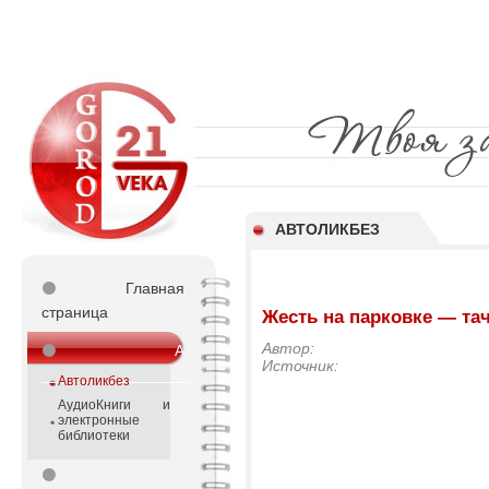
АВТОЛИКБЕЗ
⚫
Главная
страница
Жесть на парковке — та
Автор:
⚫
А
Источник:
_________________
Автоликбез
АудиоКниги и
электронные
библиотеки
⚫