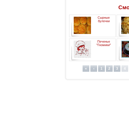
Смо
Сырные
булочки
KAESEBROETCHEN
Печенье
"Немецкая Кухня"
"Гномики"
«
‹
1
2
3
4