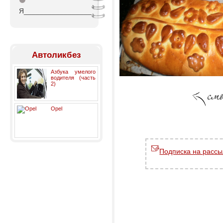
⚫
Я_________________
Автоликбез
Азбука умелого
водителя (часть
2)
Opel
Подписка на рассы