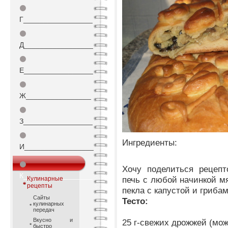
⚫
Г_________________
⚫
Д_________________
⚫
Е_________________
⚫
Ж________________
⚫
З_________________
⚫
Ингредиенты:
И_________________
⚫
Хочу поделиться рецепт
К_________________
печь с любой начинкой мя
Кулинарные
рецепты
пекла с капустой и грибам
Сайты
Тесто:
кулинарных
передач
Вкусно и
25 г-свежих дрожжей (мож
быстро