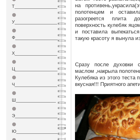
на противень,украсила(
Т_________________
полотенцем и оставил
⚫
разогреется плита д
У_________________
поверхность кулебяк яцом
⚫
и поставила выпекаться
Ф_________________
такую красоту я вынула и
⚫
Х_________________
⚫
Сразу после духовки 
Ц_________________
маслом ,накрыла полотен
Кулебяка из этого теста 
⚫
вкусная!!! Приятного апети
Ч_________________
⚫
Ш________________
⚫
Э_________________
⚫
Ю_________________