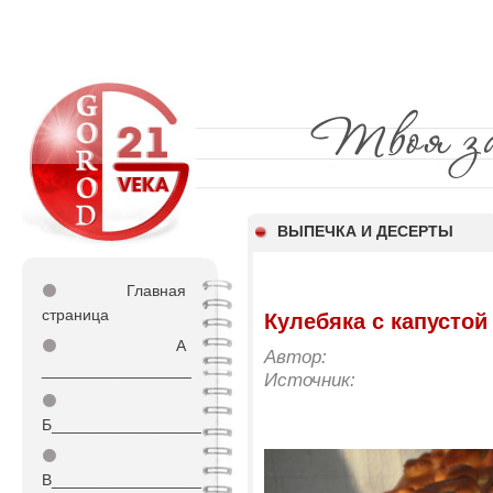
ВЫПЕЧКА И ДЕСЕРТЫ
⚫
Главная
страница
Кулебяка с капустой
⚫
А
Автор:
_________________
Источник:
⚫
Б_________________
⚫
В_________________