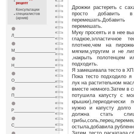
рецепт
Дрожжи растереть с сах
Консультации
просто добавить в
специалистов
(архив)
перемешать.Добавит
перемешать.
⚫
Муку просеять и в нее в
Л_________________
гладкое,элластичное т
⚫
плотнее,чем на пирожк
М_________________
мягким,упругим и не ли
,накрыть полотенцем 
⚫
подходить.
Н_________________
Я замешивала тесто в ХП.
⚫
Пока тесто подходило я
О_________________
лук на растительном мас
вместе немного.Затем в с
⚫
потушила капусту с мо
П_________________
крышки),периодически 
⚫
нужно и капусту долго 
Р_________________
должна стать слиш
⚫
грибы,соль,перец,перем
С_________________
остыла,добавила рубленн
Затем тесто раскатала,
⚫