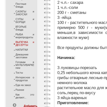
2 ч.л.- сахара
Постные
1 ч.л.-соли
блюда
САЛАТЫ и
200 г - сметаны
ЗАКУСКИ
3 -яйца
СУПЫ и
100 г - растительного мас
БОРЩИ
примерно 500 г - муки(
ВТОРЫЕ
блюда
меньше,в зависимости о
РЫБА и
влажности муки)
морепродукты
ВЫПЕЧКА и
ДЕСЕРТЫ
Все продукты должны быт
НАПИТКИ
Домашние
Начинка:
заготовки
Готовим в
МУЛЬТИВАРКЕ
3 луковицы-порезать
new
0,25 небольшого кочна к
Тосты
грибы отварные лесные-п
Интересное о
продуктах
немного молока
Еда на заказ
растительное масло для 
Разное
соль,перец по-вкусу
Как это
3 яйца-вареных
делают...
Приготовление:
Добавить