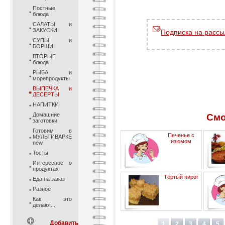
Постные
блюда
САЛАТЫ и
ЗАКУСКИ
Подписка на рассы
СУПЫ и
БОРЩИ
ВТОРЫЕ
блюда
РЫБА и
морепродукты
ВЫПЕЧКА и
ДЕСЕРТЫ
НАПИТКИ
Домашние
Смо
заготовки
Готовим в
Печенье с
МУЛЬТИВАРКЕ
изюмом
new
Тосты
Интересное о
продуктах
Тёртый пирог
Еда на заказ
Разное
Как это
делают...
Добавить
1
2
3
4
5