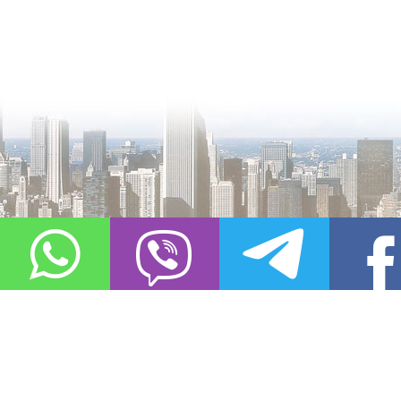
О проекте
Контакты
Copyright © 2011-2021, «
Город XXI века. Твоя записная книжка
». Все 
Использование материалов сайта в сети Интернет допустимо, пр
источник заимствования.
Обо всех замеченных нарушениях авторских прав на материалы, оп
info@gorod21veka.ru