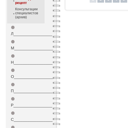
рецепт
Консультации
специалистов
(архив)
⚫
Л_________________
⚫
М_________________
⚫
Н_________________
⚫
О_________________
⚫
П_________________
⚫
Р_________________
⚫
С_________________
⚫