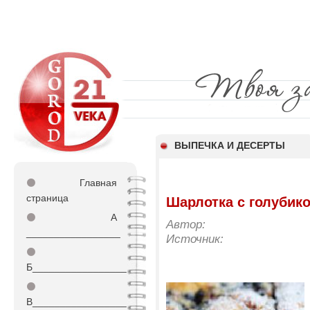
ВЫПЕЧКА И ДЕСЕРТЫ
⚫
Главная
страница
Шарлотка с голубик
⚫
А
Автор:
_________________
Источник:
⚫
Б_________________
⚫
В_________________