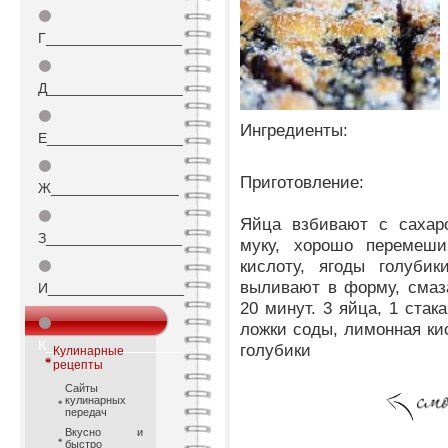
⚫
Г_________________
⚫
Д_________________
⚫
Ингредиенты:
Е_________________
⚫
Приготовление:
Ж________________
⚫
Яйца взбивают с сахар
З_________________
муку, хорошо перемеши
кислоту, ягоды голуби
⚫
выливают в форму, смаз
И_________________
20 минут. 3 яйца, 1 стак
⚫
ложки соды, лимонная кис
К_________________
голубики
Кулинарные
рецепты
Сайты
кулинарных
передач
Вкусно и
быстро