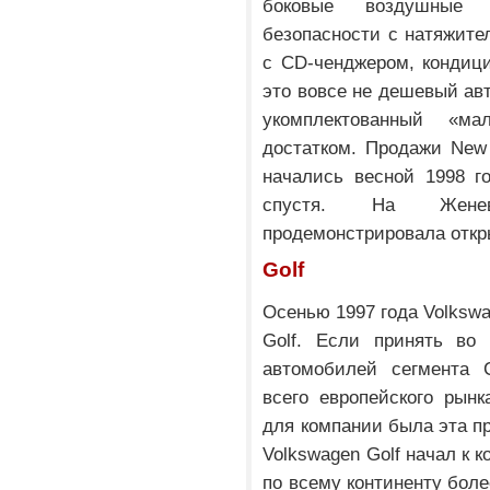
боковые воздушные 
безопасности с натяжите
с CD-ченджером, кондицио
это вовсе не дешевый авт
укомплектованный «
достатком. Продажи New 
начались весной 1998 г
спустя. На Женев
продемонстрировала откр
Golf
Осенью 1997 года Volkswa
Golf. Если принять во
автомобилей сегмента 
всего европейского рынк
для компании была эта пр
Volkswagen Golf начал к 
по всему континенту бол