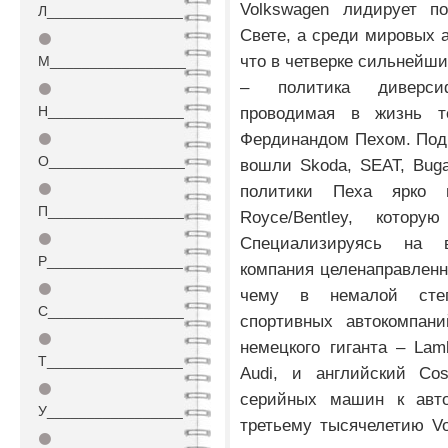
Volkswagen лидирует п
Л_________________
Свете, а среди мировых а
⚫
что в четверке сильнейши
М_________________
– политика диверсиф
⚫
Н_________________
проводимая в жизнь т
Фердинандом Пехом. Под 
⚫
О_________________
вошли Skoda, SEAT, Bugat
⚫
политики Пеха ярко 
П_________________
Royce/Bentley, кото
⚫
Специализируясь на 
Р_________________
компания целенаправленн
⚫
чему в немалой степ
С_________________
спортивных автокомпани
⚫
немецкого гиганта – Lam
Т_________________
Audi, и английский Cos
⚫
серийных машин к авто
У_________________
третьему тысячелетию V
⚫