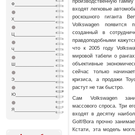
производственную гамму 
Ф_________________
входят легковые автомоби
⚫
роскошного гиганта Be
Х_________________
Volkswagen появится 
⚫
созданный в сотрудни
Ц_________________
правдоподобными кажутся
⚫
что к 2005 году Volksw
Ч_________________
мировой табели о рангах
⚫
объективные экономичес
Ш________________
сейчас только начинае
⚫
кризиса, а продажи Toy
Э_________________
растут не так быстро.
⚫
Ю_________________
Сам Volkswagen зани
⚫
массового спроса. Три ег
Я_________________
входят в десятку наибо
Golf/Bora прочно занимае
Кстати, эта модель мог