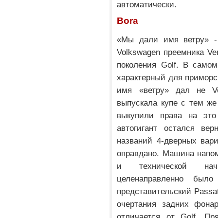
автоматически.
Bora
«Мы дали имя ветру» - 
Volkswagen преемника Ven
поколения Golf. В самом
характерный для приморс
имя «ветру» дал не Vo
выпускала купе с тем же
выкупили права на это
автогигант остался ве
названий 4-дверных вари
оправдано. Машина напом
и технической нач
целенаправленно был
представительский Passat
очертания задних фонар
отличается от Golf. Пр