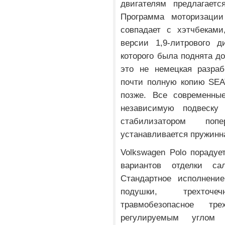
двигателям предлагаетс
Программа моторизации
совпадает с хэтчбеками
версии 1,9-литрового д
которого была поднята до
это не немецкая разраб
почти полную копию SEA
позже. Все современны
независимую подвеску
стабилизатором поп
устанавливается пружинн
Volkswagen Polo порадуе
вариантов отделки са
Стандартное исполнени
подушки, трехточе
травмобезопасное тр
регулируемым углом 