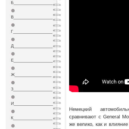
Б_________________
⚫
В_________________
⚫
Г_________________
⚫
Д_________________
⚫
Е_________________
⚫
Ж________________
⚫
З_________________
⚫
И_________________
Немецкий автомобиль
⚫
сравнивают с General Mot
К_________________
же велико, как и влияни
⚫