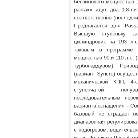
бензинового мощностью 1
рангах» идут два 1,8-л
соответственно (последн
Предлагается для Pass
Высшую ступеньку за
цилиндровик на 193 л.с
таковым в программе 
мощностью 90 и 110 л.с. 
турбонаддувом). Прив
(вариант Syncro) осущес
механической КПП, 4-с
ступенчатой полуа
последовательным пере
варианта оснащения – Comfo
базовый не страдает не
диапазонная регулировка
с подогревом, водительс
и т.д. По заказу Passat 