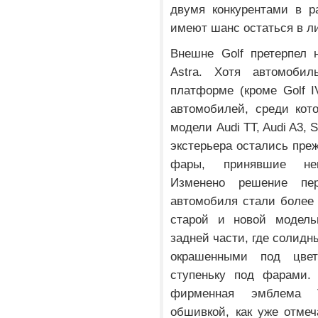
двумя конкурентами в ра
имеют шанс остаться в л
Внешне Golf претерпел 
Astra. Хотя автомоби
платформе (кроме Golf 
автомобилей, среди кот
модели Audi TT, Audi A3, 
экстерьера остались пре
фары, принявшие нем
Изменено решение пе
автомобиля стали более
старой и новой модел
задней части, где солид
окрашенными под цвет
ступеньку под фарами.
фирменная эмблема V
обшивкой, как уже отме