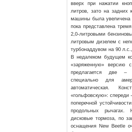
вверх при нажатии кноп
литров, зато на задних
машины была увеличена 
пока представлена трем
2,0-литровыми бензиновы
литровым дизелем с неп
турбонаддувом на 90 л.с.
В недалеком будущем ко
«заряженную» версию с
предлагается две – 
специально для амери
автоматическая. Кон
«гольфовскую»: спереди 
поперечной устойчивости
продольных рычагах. 
дисковые тормоза, по з
оснащения New Beetle о