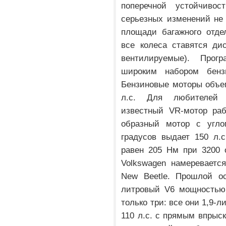
поперечной устойчивос
серьезных изменений не 
площади багажного отде
все колеса ставятся ди
вентилируемые). Прог
широким набором бенз
Бензиновые моторы объем
л.с. Для любителей 
известный VR-мотор раб
образный мотор с угло
градусов выдает 150 л.
равен 205 Нм при 3200 
Volkswagen намереваетс
New Beetle. Прошлой о
литровый V6 мощностью 
только три: все они 1,9-
110 л.с. с прямым впрыс