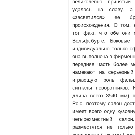
великолепно принятый
удалась на славу, а
«засветился» ее бра
происхождения. О том, 
тот факт, что обе они 
Вольфсбурге. Боковые 
индивидуально только о
она выполнена в фирменно
передняя часть более м
намекают на серьезный 
играющую роль фальш
сигналы поворотников. 
длина всего 3540 мм) п
Polo, поэтому салон дос
имеет всего одну кузовн
четырехместный сало
разместятся не тольк
«волчонка» (так имя Lupo