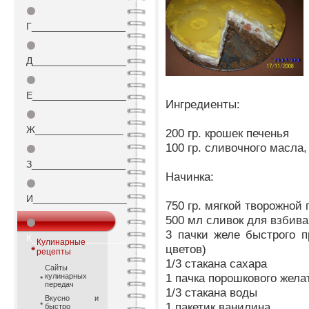
⚫
Г_________________
⚫
Д_________________
⚫
Е_________________
Ингредиенты:
⚫
Ж________________
200 гр. крошек печенья
100 гр. сливочного масла,
⚫
З_________________
Начинка:
⚫
И_________________
750 гр. мягкой творожной
500 мл сливок для взбив
⚫
3 пачки желе быстрого п
К_________________
Кулинарные
цветов)
рецепты
1/3 стакана сахара
Сайты
1 пачкa порошкового жела
кулинарных
передач
1/3 стакана воды
Вкусно и
1 пакетик ванилина
быстро