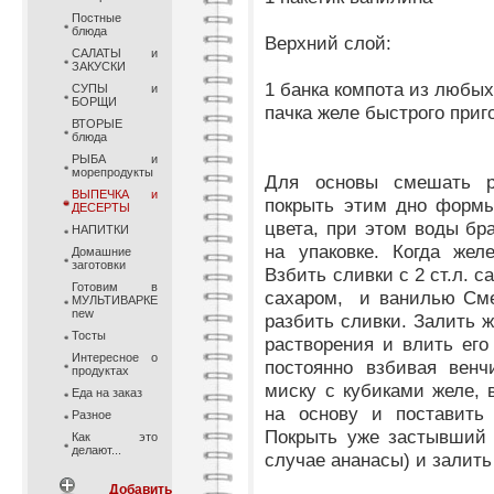
Постные
блюда
Верхний слой:
САЛАТЫ и
ЗАКУСКИ
1 банка компота из любы
СУПЫ и
БОРЩИ
пачка желе быстрого приг
ВТОРЫЕ
блюда
РЫБА и
морепродукты
Для основы смешать р
ВЫПЕЧКА и
покрыть этим дно формы
ДЕСЕРТЫ
цвета, при этом воды бра
НАПИТКИ
на упаковке. Когда жел
Домашние
заготовки
Взбить сливки с 2 ст.л. 
Готовим в
сахаром, и ванилью Сме
МУЛЬТИВАРКЕ
new
разбить сливки. Залить 
Тосты
растворения и влить его
Интересное о
постоянно взбивая ве
продуктах
миску с кубиками желе,
Еда на заказ
на основу и поставит
Разное
Покрыть уже застывший 
Как это
делают...
случае ананасы) и залит
Добавить