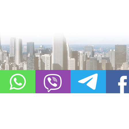
О проекте
Контакты
Copyright © 2011-2021, «
Город XXI века. Твоя записная книжка
». Все 
Использование материалов сайта в сети Интернет допустимо, пр
источник заимствования.
Обо всех замеченных нарушениях авторских прав на материалы, оп
info@gorod21veka.ru