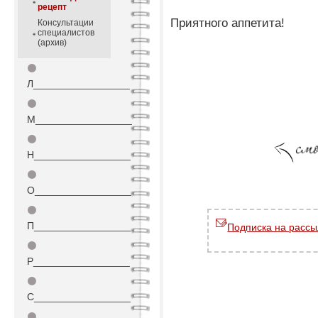
рецепт
Приятного аппетита!
Консультации
специалистов
(архив)
⚫
Л_________________
⚫
М_________________
⚫
Н_________________
⚫
О_________________
⚫
П_________________
Подписка на рассы
⚫
Р_________________
⚫
С_________________
⚫