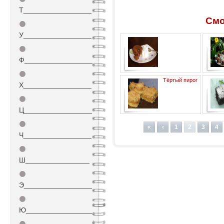
Т_________________
Смо
⚫
У_________________
⚫
Ф_________________
⚫
Португальские горячие
Тёртый пирог
шоколадные пирожные
веге
Х_________________
⚫
Ц_________________
⚫
«
‹
1
2
3
4
Ч_________________
⚫
Ш________________
⚫
Э_________________
⚫
Ю_________________