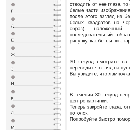
отводить от нее глаза, т
⚫
белые части изображения
Г_________________
после этого взгляд на б
⚫
белых квадратов на чер
Д_________________
образ), наложенный
⚫
последовательный обра
Е_________________
рисунку, как бы вы ни ста
⚫
Ж________________
30 секунд смотрите на 
⚫
переведите взгляд на пус
З_________________
Вы увидите, что лампочка
⚫
И_________________
⚫
В течении 30 секунд неп
К_________________
центре картинки.
⚫
Теперь закройте глаза, о
потолок.
Л_________________
Попробуйте быстро помор
⚫
М_________________