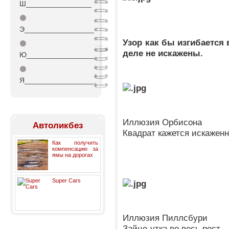
Ш________________
⚫
Э_________________
Узор как бы изгибается
⚫
деле не искажены.
Ю_________________
⚫
Я_________________
Иллюзия Орбисона
Автоликбез
Квадрат кажется искажен
Как получить
компенсацию за
ямы на дорогах
Super Cars
Иллюзия Пиллсбури
Зайце-утка во весь рост.