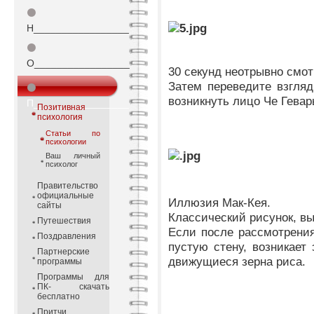
⚫
Н_________________
⚫
О_________________
30 секунд неотрывно смот
Затем переведите взгляд
⚫
возникнуть лицо Че Гевар
П_________________
Позитивная
психология
Статьи по
психологии
Ваш личный
психолог
Правительство
официальные
Иллюзия Мак-Кея.
сайты
Классический рисунок, 
Путешествия
Если после рассмотрения
Поздравления
пустую стену, возникает
Партнерские
движущиеся зерна риса.
программы
Программы для
ПК- скачать
бесплатно
Притчи