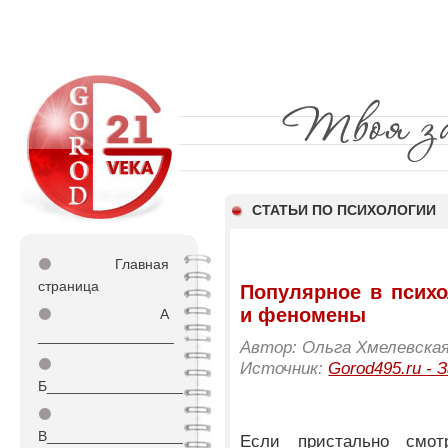
СТАТЬИ ПО ПСИХОЛОГИИ
⚫
Главная
страница
Популярное в псих
и феномены
⚫
А
_________________
Автор: Ольга Хмелевская
⚫
Источник:
Gorod495.ru -
Б_________________
⚫
В_________________
Если пристально смот