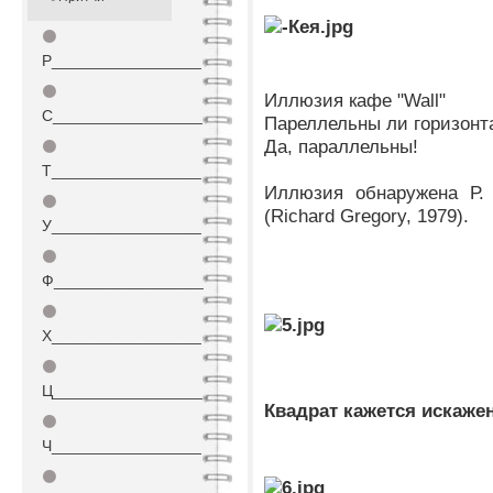
⚫
Р_________________
⚫
Иллюзия кафе "Wall"
С_________________
Пареллельны ли горизон
Да, параллельны!
⚫
Т_________________
Иллюзия обнаружена Р. 
⚫
(Richard Gregory, 1979).
У_________________
⚫
Ф_________________
⚫
Х_________________
⚫
Ц_________________
Квадрат кажется искаже
⚫
Ч_________________
⚫