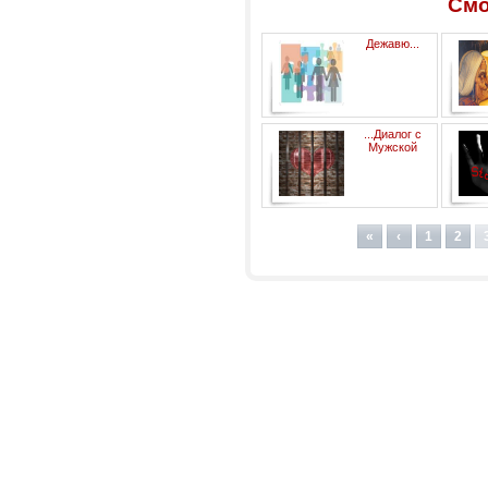
Смо
Дежавю...
Психологические зарисовки
...Диалог с
(часть 11)
Мужской
Болью...Психологические
(
зарисовки (часть 5)
зар
«
‹
1
2