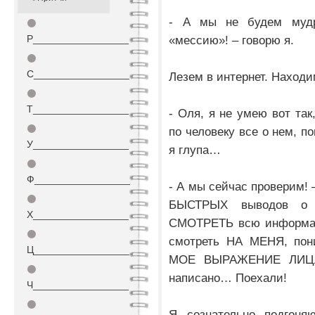
- А мы не будем мудри
⚫
Р_________________
«мессию»! – говорю я.
⚫
С_________________
Лезем в интернет. Находи
⚫
Т_________________
- Оля, я не умею вот так
⚫
по человеку все о нем, п
У_________________
я глупа…
⚫
Ф_________________
- А мы сейчас проверим! –
⚫
БЫСТРЫХ выводов о 
Х_________________
СМОТРЕТЬ всю информац
⚫
смотреть НА МЕНЯ, пон
Ц_________________
МОЕ ВЫРАЖЕНИЕ ЛИЦА.
⚫
написано… Поехали!
Ч_________________
⚫
Я сознательно подгон