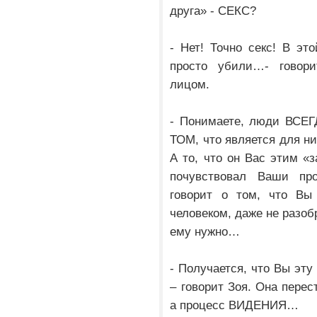
друга» - СЕКС?
- Нет! Точно секс! В эт
просто убили…- говор
лицом.
- Понимаете, люди ВСЕГ
ТОМ, что является для н
А то, что он Вас этим «з
почувствовал Ваши пр
говорит о том, что Вы 
человеком, даже не разоб
ему нужно…
- Получается, что Вы эту
– говорит Зоя. Она перес
а процесс ВИДЕНИЯ…