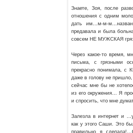
Знаете, Зоя, после раз
отношения с одним моло
дать им…м-м-м…назван
предавала и была больна
совсем НЕ МУЖСКАЯ гр
Через какое-то время, м
письма, с грязными ос
прекрасно понимала, с 
даже в голову не пришло,
сейчас мне бы не хотело
из его окружения… Я про
и спросить, что мне дум
Залезла в интернет и …
как у этого Саши. Это бы
правильно я сделала!…