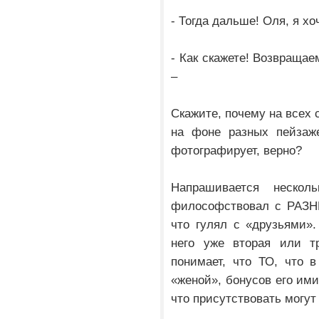
- Тогда дальше! Оля, я х
- Как скажете! Возвращае
–
Скажите, почему на всех 
на фоне разных пейзаж
фотографирует, верно?
Напрашивается нескол
философствовал с РАЗН
что гулял с «друзьями».
него уже вторая или тр
понимает, что ТО, что 
«женой», бонусов его ими
что присутствовать могу