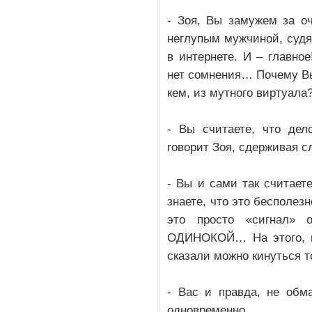
- Зоя, Вы замужем за о
неглупым мужчиной, судя 
в интернете. И – главн
нет сомнения… Почему Вы
кем, из мутного виртуала
- Вы считаете, что де
говорит Зоя, сдерживая с
- Вы и сами так считает
знаете, что это бесполезн
это просто «сигнал» 
ОДИНОКОЙ… На этого, пр
сказали можно кинуться 
- Вас и правда, не обм
одновременно.