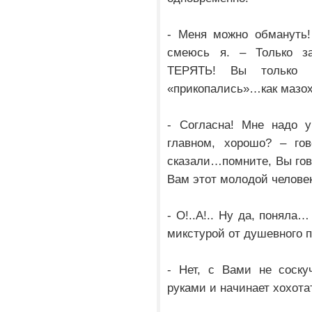
- Меня можно обмануть!
смеюсь я. – Только 
ТЕРЯТЬ! Вы только 
«прикопались»…как мазох
- Согласна! Мне надо 
главном, хорошо? – го
сказали…помните, Вы гово
Вам этот молодой челове
- О!..А!.. Ну да, поняла
микстурой от душевного п
- Нет, с Вами не соску
руками и начинает хохот