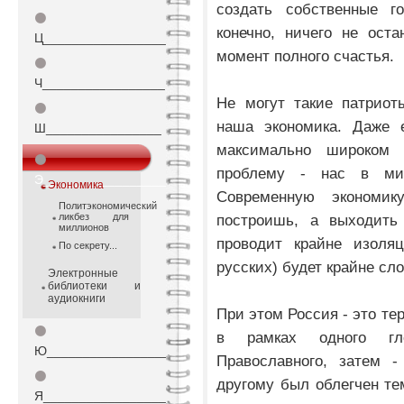
создать собственные г
⚫
конечно, ничего не ост
Ц_________________
момент полного счастья.
⚫
Ч_________________
Не могут такие патриот
⚫
наша экономика. Даже 
Ш________________
максимально широком
⚫
проблему - нас в ми
Э_________________
Экономика
Современную экономи
Политэкономический
ликбез для
построишь, а выходить
миллионов
проводит крайне изоляц
По секрету...
русских) будет крайне сл
Электронные
библиотеки и
аудиокниги
При этом Россия - это те
⚫
в рамках одного гло
Ю_________________
Православного, затем -
⚫
другому был облегчен те
Я_________________