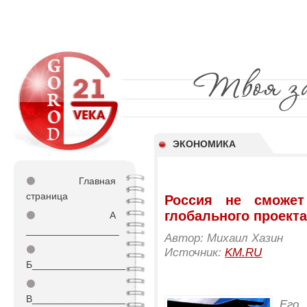
ЭКОНОМИКА
⚫
Главная
страница
Россия не сможет
глобального проект
⚫
А
_________________
Автор: Михаил Хазин
⚫
Источник:
KM.RU
Б_________________
⚫
В_________________
Его