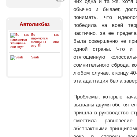
них одна и та же, хотя 
обычно и бывает, дост
понимать, что идеолог
Автоликбез
победила на всей тер
частично, за ее предел
Вот так
паркуются
была совершенно не при
женщины- они
жгут!!!
одной страны. Что и 
отягощенную колоссаль
Saab
сомнительного сброда, к
любом случае, к концу 40
эта адаптация была заве
Проблемы, которые нача
вызваны двумя обстоятель
пришла в руководство ст
сместила равновес
абстрактными принципами
века в сторону посл