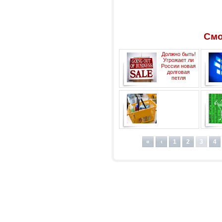
Смо
Должно быть!
Угрожает ли
России новая
долговая
петля
Потребительская корзина с
пр
мясом и рыбой?!
«
‹
1
2
3
4