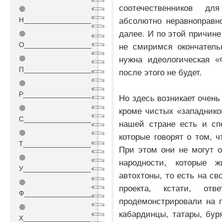
соотечественников дл
⚫
Н_________________
абсолютно неравноправно
далее. И по этой причине
⚫
О_________________
не смиримся окончатель
⚫
нужна идеологическая «
П_________________
после этого не будет.
⚫
Р_________________
Но здесь возникает очень
⚫
кроме чистых «западников
С_________________
нашей стране есть и сп
⚫
которые говорят о том, ч
Т_________________
При этом они не могут о
⚫
народности, которые 
У_________________
автохтоны, то есть на св
⚫
проекта, кстати, от
Ф_________________
продемонстрировали на 
⚫
кабардинцы, татары, бур
Х_________________