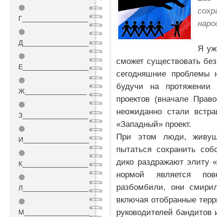
⚫
сох
Г_________________
наро
⚫
Д_________________
Я уж
⚫
сможет существовать без 
Е_________________
сегодняшние проблемы н
⚫
будучи на протяжении 
Ж________________
проектов (вначале Право
⚫
неожиданно стали встра
З_________________
«Западный» проект.
⚫
При этом люди, живущ
И_________________
пытаться сохранить соб
⚫
дико раздражают элиту «
К_________________
нормой является пов
⚫
разбомбили, они смирил
Л_________________
включая отобранные терр
⚫
руководителей бандитов 
М_________________