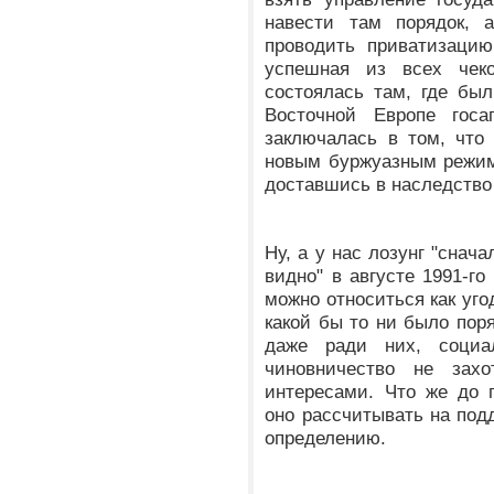
навести там порядок, 
проводить приватизацию
успешная из всех чеко
состоялась там, где бы
Восточной Европе госа
заключалась в том, что
новым буржуазным режим
доставшись в наследство 
Ну, а у нас лозунг "снач
видно" в августе 1991-го
можно относиться как уго
какой бы то ни было поря
даже ради них, социа
чиновничество не зах
интересами. Что же до 
оно рассчитывать на подд
определению.