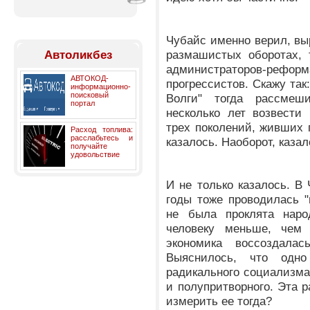
Чубайс именно верил, вы
размашистых оборотах, 
Автоликбез
администраторов-рефо
АВТОКОД-
прогрессистов. Скажу так
информационно-
поисковый
Волги" тогда рассмеш
портал
несколько лет возвести
трех поколений, живших
Расход топлива:
расслабьтесь и
казалось. Наоборот, каза
получайте
удовольствие
И не только казалось. В
годы тоже проводилась "
не была проклята наро
человеку меньше, чем
экономика воссоздала
Выяснилось, что одн
радикального социализма,
и полупритворного. Эта р
измерить ее тогда?