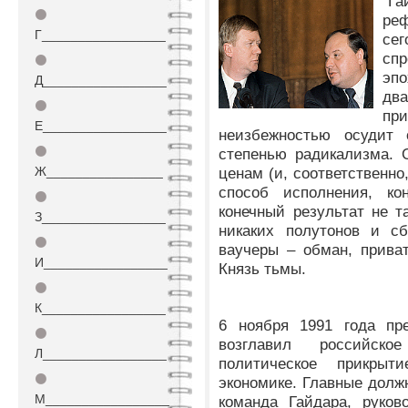
"Г
⚫
ре
Г_________________
се
сп
⚫
эпо
Д_________________
дв
⚫
пр
Е_________________
неизбежностью осудит
⚫
степенью радикализма. 
Ж________________
ценам (и, соответственно
способ исполнения, кон
⚫
конечный результат не т
З_________________
никаких полутонов и сб
⚫
ваучеры – обман, прива
И_________________
Князь тьмы.
⚫
К_________________
6 ноября 1991 года пр
⚫
возглавил российско
Л_________________
политическое прикры
⚫
экономике. Главные долж
М_________________
команда Гайдара, руков