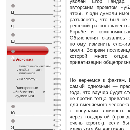
уволен Егор Гайдар.
⚫
авторским проектом Чуб
Ц_________________
чтобы люди думали именн
разъяснять, что был не 
⚫
решений разного качеств
Ч_________________
борьбе и компромисса
⚫
Объяснения оказались 
Ш________________
потому изменить сложив
могли. Вопреки пословице
⚫
которой много отцов
Э_________________
Экономика
приватизации общепризна
Политэкономический
ликбез для
миллионов
По секрету...
Но вернемся к фактам. 
самый одиозный — прес
Электронные
года, что ваучер будет с
библиотеки и
аудиокниги
не против "отца приватиз
для вменяемого человека
⚫
с посулами, лживость к
Ю_________________
через год-другой (срок
⚫
очень короток), если б
Я_________________
идею хотя бы частично.