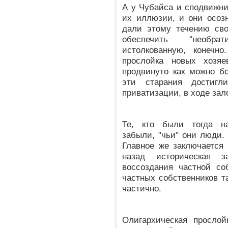
А у Чубайса и сподвижник
их иллюзии, и они осозн
дали этому течению сво
обеспечить "необра
истолкованную, конечн
прослойка новых хозя
продвинуто как можно б
эти старания достиг
приватизации, в ходе зал
Те, кто были тогда н
забыли, "чьи" они люди.
Главное же заключается 
назад историческая з
воссоздания частной со
частных собственников т
частично.
Олигархическая прослой