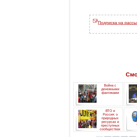
Подписка на рассы
Смо
Война с
денежными
фантиками
эконом
ВТО и
Россия: о
природных
ресурсах и
преступных
сообществах
(III)
н