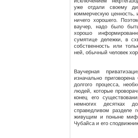
исключением нефтегазо
уже отдали своему ди
коммерческую ценность, 
ничего хорошего. Поэто
ваучер, надо было быт
хорошо информирован
сумятице дележки, в сх
собственность или толь
ней, обычный человек хо
Ваучерная приватиза
изначально приговорена
долгого процесса, нео
людей, которые проворач
конец его существовани
немногих десятках д
справедливом разделе г
живущим и поныне мифо
Чубайса и его сподвижник