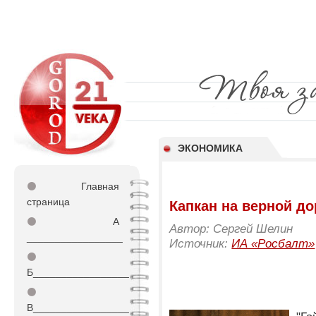
ЭКОНОМИКА
⚫
Главная
страница
Капкан на верной до
⚫
А
Автор: Сергей Шелин
_________________
Источник:
ИА «Росбалт»
⚫
Б_________________
⚫
В_________________