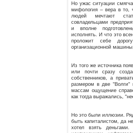
Но ужас ситуации смягчал
мифология – вера в то,
людей мечтают стать
совладельцами предприя
и вполне подготовле
исполнять. И что это все
проложит себе дорог
организационной машины, 
Из того же источника поя
или почти сразу созд
собственников, а приват
размером в две "Волги"
массам ощущение справе
как тогда выражались, "н
Но это были иллюзии. Ряд
быть капиталистом, да не
хотел взять деньгами. 