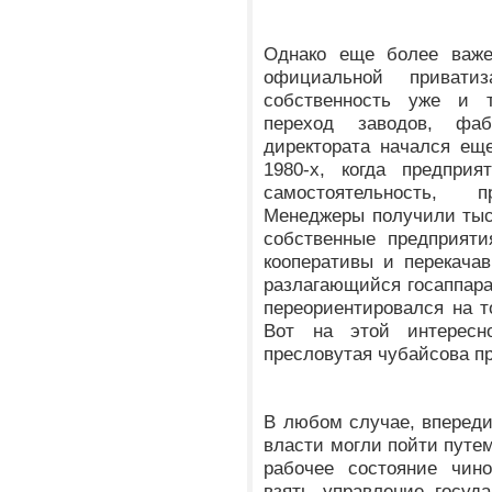
Однако еще более важе
официальной приватиз
собственность уже и 
переход заводов, фа
директората начался ещ
1980-х, когда предприя
самостоятельность, 
Менеджеры получили тыс
собственные предприяти
кооперативы и перекача
разлагающийся госаппар
переориентировался на т
Вот на этой интерес
пресловутая чубайсова п
В любом случае, впереди
власти могли пойти путе
рабочее состояние чин
взять управление госуд