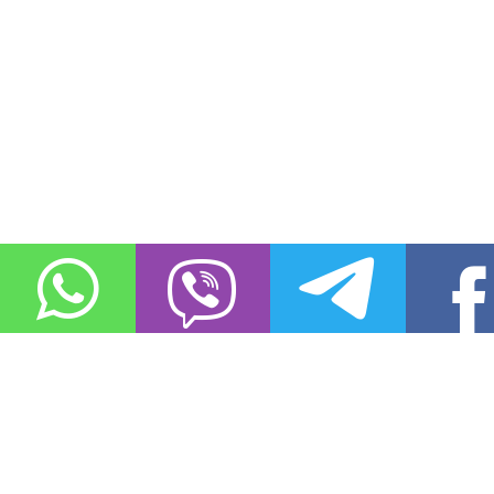
О проекте
Контакты
Copyright © 2011-2021, «
Город XXI века. Твоя записная книжка
». Все 
Использование материалов сайта в сети Интернет допустимо, пр
источник заимствования.
Обо всех замеченных нарушениях авторских прав на материалы, оп
info@gorod21veka.ru