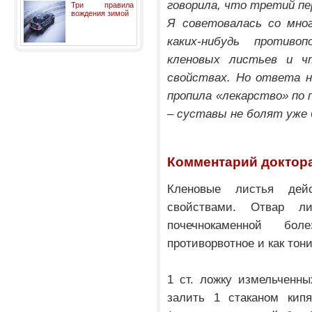
говорила, что третий п
Три правила
вождения зимой
Я советовалась со мног
каких-нибудь противо
кленовых листьев и ч
свойствах. Но ответа н
пропила «лекарство» по 
– суставы не болят уже 
Комментарий доктор
Кленовые листья дей
свойствами. Отвар л
почечнокаменной бол
противорвотное и как то
1 ст. ложку измельченн
залить 1 стаканом кип