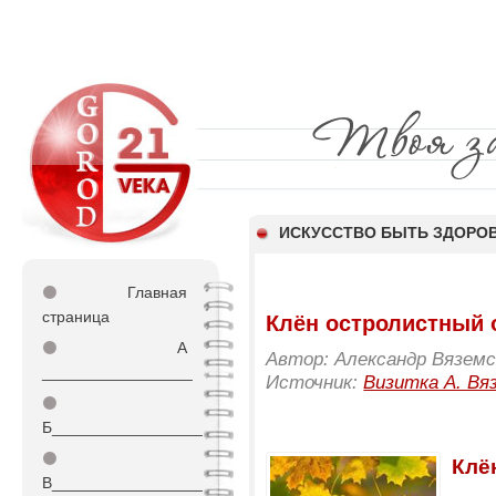
ИСКУССТВО БЫТЬ ЗДОР
⚫
Главная
страница
Клён остролистный о
⚫
А
Автор: Александр Вяземс
_________________
Источник:
Визитка А. Вя
⚫
Б_________________
⚫
Клё
В_________________