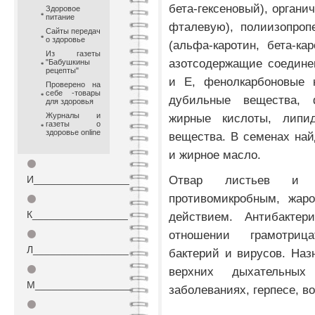
бета-гексеновый), органи
Здоровое
питание
фталевую), полиизопропе
Сайты передач
о здоровье
(альфа-каротин, бета-ка
Из газеты
азотсодержащие соедине
"Бабушкины
рецепты"
и Е, фенолкарбоновые к
Проверено на
себе -товары
дубильные вещества, 
для здоровья
Журналы и
жирные кислоты, липи
газеты о
здоровье online
вещества. В семенах най
и жирное масло.
⚫
Отвар листьев и с
И_________________
противомикробным, жа
⚫
К_________________
действием. Антибактер
отношении грамотриц
⚫
Л_________________
бактерий и вирусов. Наз
⚫
верхних дыхательных
М_________________
заболеваниях, герпесе, в
⚫