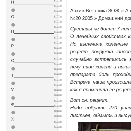
Н_________________
Архив Вестника ЗОЖ » Ар
⚫
О_________________
№20 2005 » Домашний до
⚫
Суставы не болят 7 лет
П_________________
О лечебных свойствах к
⚫
Но вылечила коленные 
Р_________________
рецепт подружка юнос
⚫
случайно встретились в
С_________________
лечу свои колени и ника
⚫
препарата боль проход
Т_________________
Встреча наша произошла
⚫
как я применила ее реце
У_________________
⚫
Вот он, рецепт.
Ф_________________
Надо собрать 270 упа
⚫
листьев, обмыть и высу
Х_________________
⚫