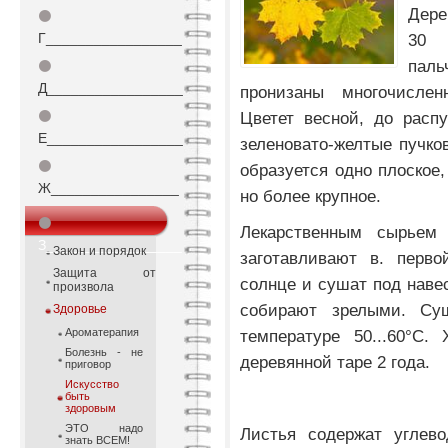
Дере
⚫
Г_________________
30 
паль
⚫
Д_________________
пронизаны многочисле
⚫
Цветет весной, до расп
Е_________________
зеленовато-желтые пучко
⚫
образуется одно плоское,
Ж________________
но более крупное.
⚫
Лекарственным сырьем
З_________________
Закон и порядок
заготавливают в. перво
Защита от
солнце и сушат под наве
произвола
собирают зрелыми. С
Здоровье
Ароматерапия
температуре 50...60°С.
Болезнь - не
деревянной таре 2 года.
приговор
Искусство
быть
здоровым
ЭТО надо
Листья содержат углево
знать ВСЕМ!