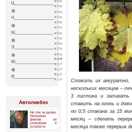
Ц_________________
⚫
Ч_________________
⚫
Ш________________
⚫
Э_________________
⚫
Ю_________________
⚫
Я_________________
Сложить их аккуратно, 
нескольких месяцев – ле
3 листика и заливать 
Автоликбез
ставить на огонь и дов
по 0,5 стакана за 15 м
Не спи за рулем.
Несколько
месяц – сделать перер
фактов об
утомлении и
месяца также перерыв д
усталости