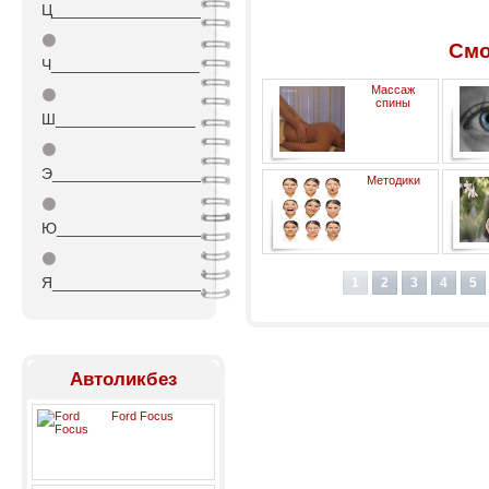
Ц_________________
⚫
Смо
Ч_________________
Массаж
⚫
спины
Ш________________
⚫
Э_________________
Методики
⚫
Ю_________________
⚫
восстановления после
инсульта. Убираем
Я_________________
1
2
3
4
5
ассимметрию лица.
Автоликбез
Ford Focus