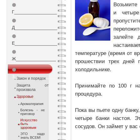
Возьмите 
⚫
Г_________________
и четыре
пропустит
⚫
Д_________________
переложи
⚫
залейте 
Е_________________
настаив
⚫
температуре (время от в
Ж________________
прошествии трех дней п
холодильнике.
⚫
З_________________
Закон и порядок
Принимайте по 100 г на
Защита от
произвола
процедура.
Здоровье
Ароматерапия
Пока вы пьете одну банку
Болезнь - не
приговор
четыре банки настоя. Э
Искусство
быть
сосудов. Он займет у вас 
здоровым
ЭТО надо
знать ВСЕМ!