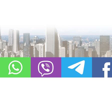
О проекте
Контакты
Copyright © 2011-2021, «
Город XXI века. Твоя записная книжка
». Все 
Использование материалов сайта в сети Интернет допустимо, пр
источник заимствования.
Обо всех замеченных нарушениях авторских прав на материалы, оп
info@gorod21veka.ru