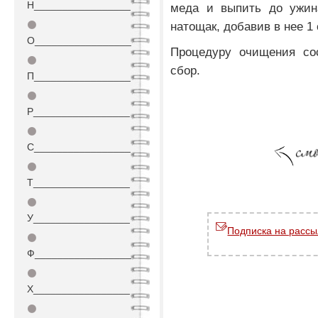
Н_________________
меда и выпить до ужин
⚫
натощак, добавив в нее 1
О_________________
Процедуру очищения сос
⚫
сбор.
П_________________
⚫
Р_________________
⚫
С_________________
⚫
Т_________________
⚫
У_________________
Подписка на рассы
⚫
Ф_________________
⚫
Х_________________
⚫