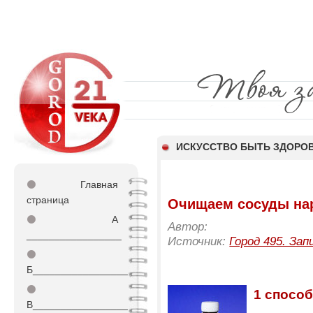
ИСКУССТВО БЫТЬ ЗДОР
⚫
Главная
страница
Очищаем сосуды на
⚫
А
Автор:
_________________
Источник:
Город 495. Зап
⚫
Б_________________
⚫
1 спосо
В_________________