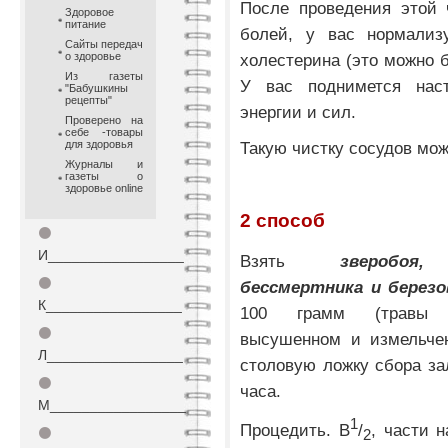
После проведения этой 
Здоровое
питание
болей, у вас нормализу
Сайты передач
о здоровье
холестерина (это можно б
Из газеты
У вас поднимется наст
"Бабушкины
рецепты"
энергии и сил.
Проверено на
себе -товары
для здоровья
Такую чистку сосудов мож
Журналы и
газеты о
здоровье online
2 способ
⚫
И_________________
Взять
зверобоя
⚫
бессмертника и березо
К_________________
100 грамм (травы
⚫
высушенном и измельчен
Л_________________
столовую ложку сбора зал
⚫
часа.
М_________________
1
Процедить. В
/
, части 
⚫
2