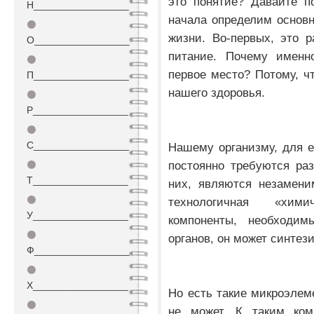
это понятие? Давайте п
Н_________________
начала определим основ
⚫
жизни. Во-первых, это р
О_________________
питание. Почему именн
⚫
первое место? Потому, ч
П_________________
нашего здоровья.
⚫
Р_________________
⚫
С_________________
Нашему организму, для е
постоянно требуются ра
⚫
Т_________________
них, являются незамени
⚫
технологичная «хими
У_________________
компоненты, необходи
⚫
органов, он может синтез
Ф_________________
⚫
Х_________________
Но есть такие микроэлем
⚫
не может. К таким комп