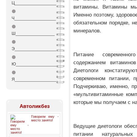
Ц_________________
витамины. Витамины мы
⚫
Именно поэтому, здоровое
Ч_________________
обязательном порядке, н
⚫
минералов.
Ш________________
⚫
Э_________________
Питание современног
⚫
содержанием витаминов 
Ю_________________
Диетологи констатиру
⚫
современном питании, п
Я_________________
Подчеркиваю, именно, п
«мультивитаминные комп
которые мы получаем с н
Автоликбез
Говорили ему -
место занято!
Ведущие диетологи обес
питании натуральных