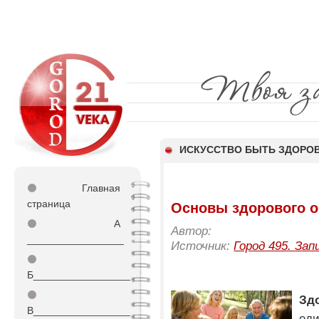
ИСКУССТВО БЫТЬ ЗДОР
⚫
Главная
страница
Основы здорового о
⚫
А
Автор:
_________________
Источник:
Город 495. Зап
⚫
Б_________________
⚫
Зд
В_________________
ед