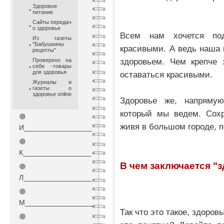
Здоровое
питание
Сайты передач
о здоровье
Всем нам хочется по
Из газеты
"Бабушкины
красивыми. А ведь наша 
рецепты"
здоровьем. Чем крепче
Проверено на
себе -товары
для здоровья
оставаться красивыми.
Журналы и
газеты о
здоровье online
Здоровье же, напрямую
который мы ведем. Сохр
⚫
живя в большом городе, п
И_________________
⚫
К_________________
В чем заключается "
⚫
Л_________________
⚫
М_________________
Так что это такое, здоро
⚫