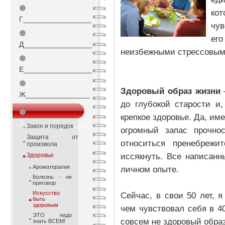
⚫
ко
Г_________________
чув
⚫
ег
Д_________________
неизбежными стрессовым
⚫
Е_________________
⚫
Здоровый образ жизни
–
Ж________________
до глубокой старости и,
⚫
крепкое здоровье. Да, им
З_________________
Закон и порядок
огромный запас прочно
Защита от
относиться пренебрежи
произвола
иссякнуть. Все написан
Здоровье
Ароматерапия
личном опыте.
Болезнь - не
приговор
Искусство
Сейчас, в свои 50 лет, 
быть
здоровым
чем чувствовал себя в 40
ЭТО надо
совсем не здоровый обра
знать ВСЕМ!