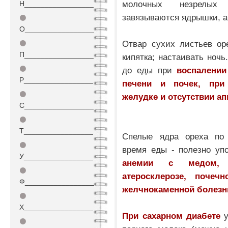
молочных незрелых 
Н_________________
завязываются ядрышки, а
⚫
О_________________
Отвар сухих листьев оре
⚫
П_________________
кипятка; настаивать ночь
⚫
до еды при
воспалении
Р_________________
печени и почек, при
⚫
желудке и отсутствии ап
С_________________
⚫
Т_________________
Спелые ядра ореха по
⚫
время еды - полезно уп
У_________________
анемии с медом, г
⚫
атеросклерозе, почеч
Ф_________________
желчнокаменной болезн
⚫
Х_________________
При сахарном диабете
у
⚫