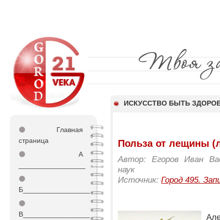
ИСКУССТВО БЫТЬ ЗДОР
⚫
Главная
страница
Польза от лещины (л
⚫
А
Автор: Егоров Иван Вас
_________________
наук
⚫
Источник:
Город 495. Зап
Б_________________
⚫
В_________________
Ал