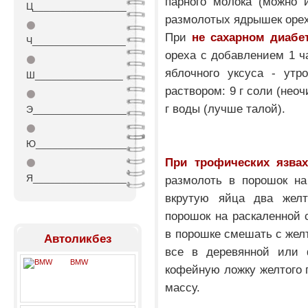
парного молока (можно 
Ц_________________
размолотых ядрышек орех
⚫
При
не сахарном диабе
Ч_________________
ореха с добавлением 1 ч
⚫
яблочного уксуса - утр
Ш________________
раствором: 9 г соли (нео
⚫
г воды (лучше талой).
Э_________________
⚫
Ю_________________
При трофических язвах
⚫
Я_________________
размолоть в порошок на
вкрутую яйца два желт
порошок на раскаленной с
в порошке смешать с жел
Автоликбез
все в деревянной или 
BMW
кофейную ложку желтого
массу.