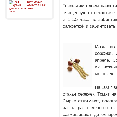
Тест–драйв
Тоненьким слоем нанести
удивительных
авто
очищенную от некротичес
и 1-1,5 часа не забинто
салфеткой и забинтовать 
Мазь из 
сережки.
апреле. С
их ножни
мешочек.
На 100 г в
стакан сережек. Томят на
Сырье отжимают, подогр
часть растопленного пч
размешивают до одноро