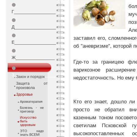
⚫
бол
Г_________________
муч
⚫
по
Д_________________
Але
⚫
заставил его, сломленно
Е_________________
об "аневризме", которой п
⚫
Ж________________
Где-то за границею фл
⚫
варикозное расширени
З_________________
Закон и порядок
недостаточность. Но ему 
Защита от
произвола
Здоровье
Кто его знает, дошло ли
Ароматерапия
Болезнь - не
просто не обратил вни
приговор
казенным тоном посовет
Искусство
быть
светилам Псковской г
здоровым
ЭТО надо
высокопоставленных 
знать ВСЕМ!