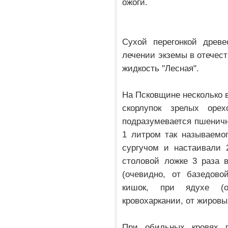
ожоги.
Сухой перегонкой древе
лечении экземы в отечес
жидкость "Лесная".
На Псковщине несколько в
скорлупок зрелых оре
подразумевается пшенична
1 литром так называемог
сургучом и настаивали 
столовой ложке 3 раза 
(очевидно, от базедово
кишок, при ядухе (о
кровохаркании, от жировы
При обильных кровях п