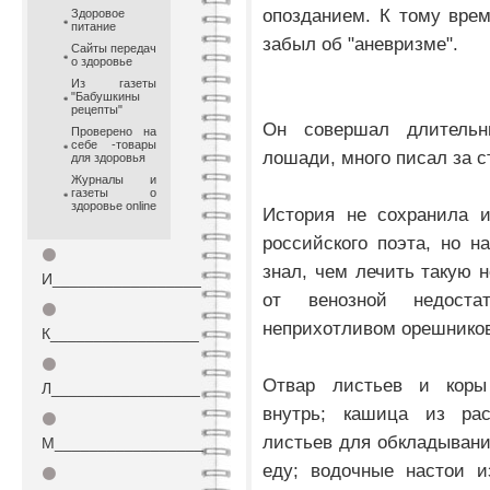
опозданием. К тому вре
Здоровое
питание
забыл об "аневризме".
Сайты передач
о здоровье
Из газеты
"Бабушкины
рецепты"
Он совершал длительн
Проверено на
себе -товары
лошади, много писал за с
для здоровья
Журналы и
газеты о
здоровье online
История не сохранила и
российского поэта, но 
⚫
знал, чем лечить такую 
И_________________
от венозной недоста
⚫
неприхотливом орешников
К_________________
⚫
Отвар листьев и коры
Л_________________
внутрь; кашица из ра
⚫
листьев для обкладывани
М_________________
еду; водочные настои и
⚫