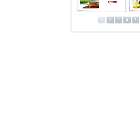
грипп
1
2
3
4
5