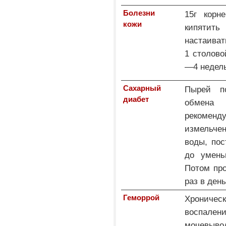
Болезни
15г корн
кожи
кипятит
настаиват
1 столово
—4 недел
Сахарный
Пырей по
диабет
обмена 
рекомендуе
измельчен
воды, пос
до умень
Потом про
раз в день
Геморрой
Хроничес
воспал
мочевы