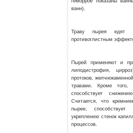
геморрое показаны ванн
ванн).
Траву пырея едят к
противоглистным эффект
Пырей применяют и при
липодистрофия, цирро
протоков, желчнокаменно
травами. Кроме того, 
способствует снижени
Считается, что кремние
пырее, способствует 
укреплению стенок капи
процессов.