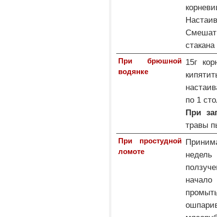
корнев
Настаи
Смешат
стакана
При брюшной
15г ко
водянке
кипяти
настаив
по 1 ст
При за
травы п
При простудной
Принима
ломоте
недель
ползуче
начало
промыт
ошпари