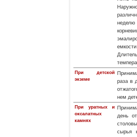
Наружн
различн
неделю 
корне
эмалир
емкост
Длител
темпера
При детской
Приним
экземе
раза в 
отжатог
нем дет
При уратных и
Принима
оксалатных
день о
камнях
столов
сырья 