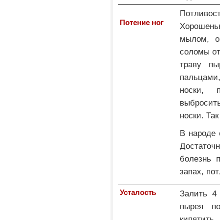
Потливос
Потение ног
Хорошень
мылом, о
соломы от
траву пы
пальцами,
носки, 
выбросит
носки. Та
В народе 
Достаточн
болезнь п
запах, пот
Усталость
Залить 4
пырея по
кипятит