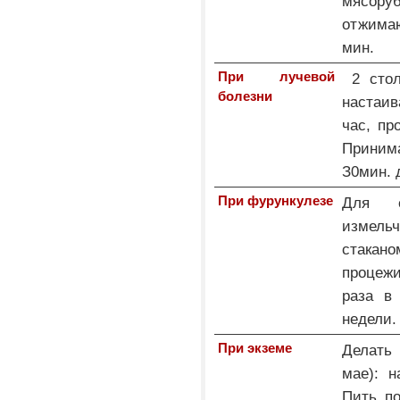
мясор
отжимаю
мин.
При лучевой
2 стол
болезни
настаив
час, пр
Приним
З0мин. 
При фурункулезе
Для е
измель
стакан
процеж
раза в
недели.
При экземе
Делать 
мае): н
Пить по