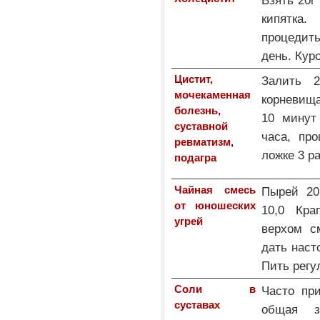
кипятка
процедить
день. Кур
Цистит,
Залить 2
мочекаменная
корневища
болезнь,
10 минут
суставной
часа, пр
ревматизм,
ложке 3 ра
подагра
Чайная смесь
Пырей 20
от юношеских
10,0 Кра
угрей
верхом с
дать наст
Пить регу
Соли в
Часто пр
суставах
общая з