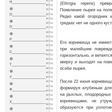
Н_________________
(Elitrigia repens) пр
⚫
Появление пырея на поле
О_________________
Редко какой огородник 
⚫
грядках нет ни одного кус
П_________________
⚫
Р_________________
Его корневища не имеют
⚫
при малейшем поврежде
С_________________
горизонтально, и ветвятс
⚫
кверху и выходят на пов
Т_________________
особи пырея.
⚫
У_________________
После 22 июня корневища
⚫
формируя клубеньки для
Ф_________________
на рыхлых, плодородных
⚫
корневищами, не утру
Х_________________
образуются при уплотн
⚫