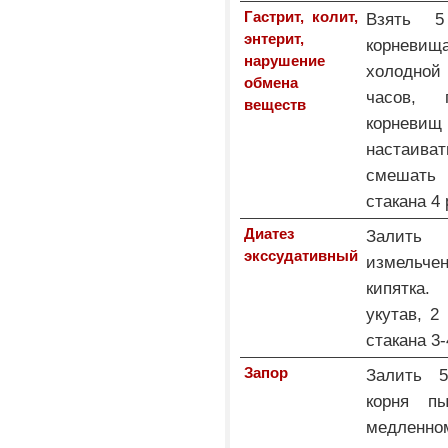
Гастрит, колит,
Взять 5
энтерит,
корневи
нарушение
холодной
обмена
часов, 
веществ
корневи
настаиват
смешать
стакана 4 
Диатез
Залить
экссудативный
измельчен
кипятка.
укутав, 2
стакана 3-
Запор
Залить 5
корня пы
медленн