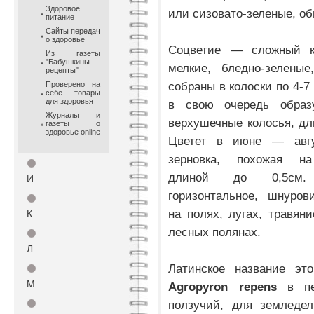
Здоровое
или сизовато-зеленые, о
питание
Сайты передач
о здоровье
Соцветие — сложный к
Из газеты
"Бабушкины
мелкие, бледно-зеленые
рецепты"
собраны в колоски по 4-7
Проверено на
себе -товары
для здоровья
в свою очередь образ
Журналы и
верхушечные колосья, дл
газеты о
здоровье online
Цветет в июне — авгу
зерновка, похожая н
⚫
длиной до 0,5см.
И_________________
горизонтальное, шнуров
⚫
на полях, лугах, травяни
К_________________
лесных полянах.
⚫
Л_________________
Латинское название это
⚫
М_________________
Agropyron repens
в пе
⚫
ползучий, для земледел