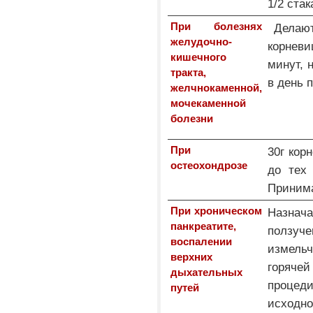
1/2 ста
При болезнях
Делают
желудочно-
корнев
кишечного
минут, 
тракта,
в день п
желчнокаменной,
мочекаменной
болезни
При
30г кор
остеохондрозе
до тех 
Принима
При хроническом
Назна
панкреатите,
ползуч
воспалении
измель
верхних
горячей
дыхательных
процед
путей
исходно