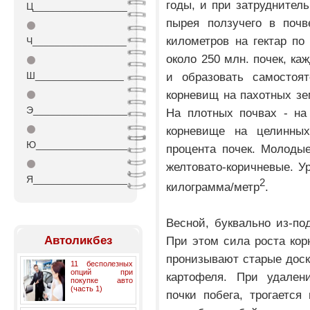
годы, и при затруднител
Ц_________________
пырея ползучего в почв
⚫
километров на гектар по
Ч_________________
около 250 млн. почек, ка
⚫
Ш________________
и образовать самостоят
корневищ на пахотных зем
⚫
Э_________________
На плотных почвах - на
⚫
корневище на целинны
Ю_________________
процента почек. Молоды
⚫
желтовато-коричневые. У
Я_________________
2
килограмма/метр
.
Весной, буквально из-под
При этом сила роста кор
Автоликбез
пронизывают старые доск
11 бесполезных
опций при
картофеля. При удален
покупке авто
(часть 1)
почки побега, трогается