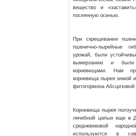
вещество и «заставить
посеянную осенью.
При скрещивании пшени
пшенично-пырейные ги
урожай, были устойчивы
вымерзанию и были м
корневищами. Нам пр
корневища пырея зимой и
фитогормона Абсцизовой 
Корневища пырея ползуч
лечебной целью еще в Д
средневековой народ
используются в сов