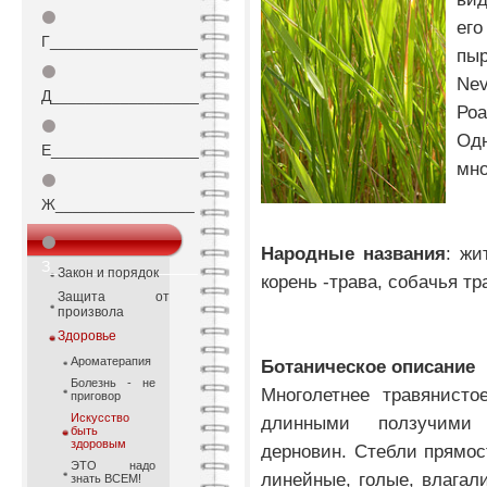
⚫
его
Г_________________
пыр
⚫
Ne
Д_________________
Роа
⚫
Од
Е_________________
мно
⚫
Ж________________
⚫
Народные названия
: жи
З_________________
Закон и порядок
корень -трава, собачья тра
Защита от
произвола
Здоровье
Ароматерапия
Ботаническое описание
Болезнь - не
Многолетнее травянист
приговор
Искусство
длинными ползучими
быть
здоровым
дерновин. Стебли прямос
ЭТО надо
линейные, голые, влага
знать ВСЕМ!