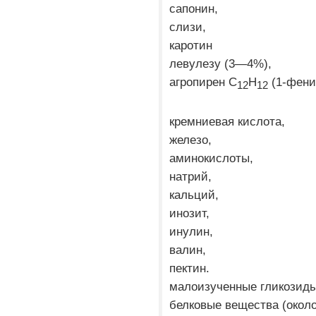
сапонин,
слизи,
каротин
левулезу (3—4%),
агропирен С
Н
(1-фенил
12
12
кремниевая кислота,
железо,
аминокислоты,
натрий,
кальций,
инозит,
инулин,
валин,
пектин.
малоизученные гликозиды
белковые вещества (около