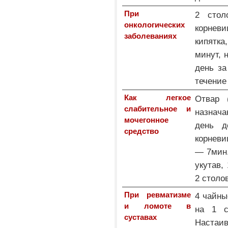
При
2 стол
онкологических
корневи
заболеваниях
кипятка
минут, 
день за
течение
Как легкое
Отвар 
слабительное и
назнача
мочегонное
день д
средство
корневи
— 7мин.
укутав,
2 столо
При ревматизме
4 чайны
и ломоте в
на 1 с
суставах
Настаи