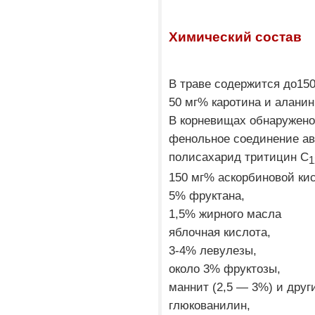
Химический состав
В траве содержится до15
50 мг% каротина и аланин
В корневищах обнаружено
фенольное соединение ав
полисахарид тритицин С
1
150 мг% аскорбиновой ки
5% фруктана,
1,5% жирного масла
яблочная кислота,
3-4% левулезы,
около 3% фруктозы,
маннит (2,5 — 3%) и друг
глюкованилин,