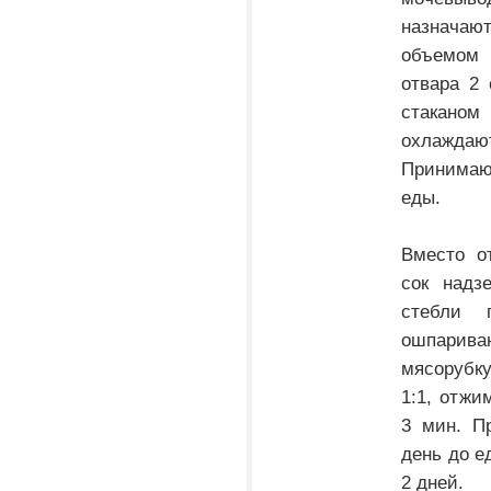
назнача
объемом
отвара 2
стаканом
охлажда
Принимают
еды.
Вместо о
сок надз
стебли 
ошпарива
мясорубку
1:1, отжи
3 мин. П
день до е
2 дней.