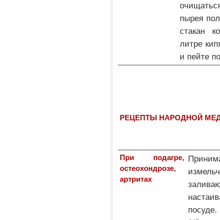
очищатьс
пырея пол
стакан к
литре кип
и пейте по
РЕЦЕПТЫ НАРОДНОЙ М
При подагре,
Приним
остеохондрозе,
измель
артритах
залива
настаи
посуде