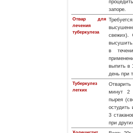
процедить
запоре.
Отвар для
Требует
лечения
высушенн
туберкулеза
свежих). 
высушить,
в течен
применен
выпить в 
день при 
Туберкулез
Отварить
легких
минут 2 
пырея (св
остудить 
3 стакано
при други
Холецистит
Взять 20г