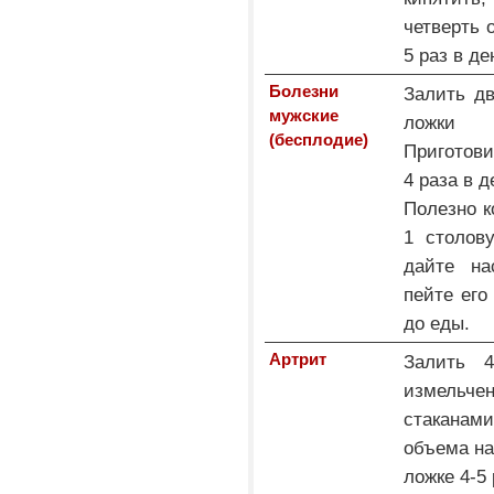
четверть 
5 раз в де
Болезни
Залить дв
мужские
ложки к
(бесплодие)
Приготови
4 раза в д
Полезно к
1 столов
дайте на
пейте его
до еды.
Артрит
Залить 
измельче
стаканам
объема на
ложке 4-5 