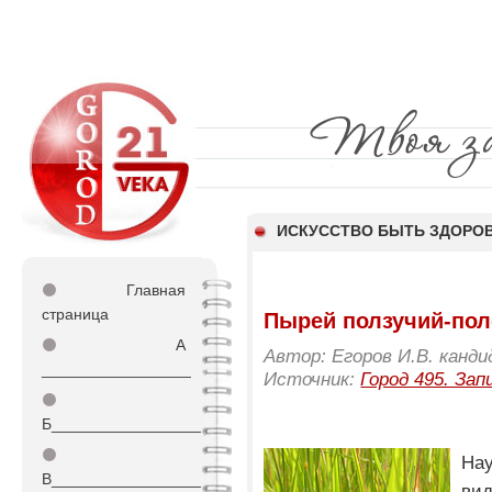
ИСКУССТВО БЫТЬ ЗДОР
⚫
Главная
страница
Пырей ползучий-пол
⚫
А
Автор: Егоров И.В. канди
_________________
Источник:
Город 495. Зап
⚫
Б_________________
⚫
На
В_________________
вид