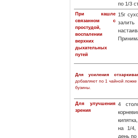
по 1/3 с
При кашле
15г сух
связанном с
залить
простудой,
наста
воспалении
Принима
верхних
дыхательных
путей
Для усиления отхаркива
добавляют по 1 чайной ложке 
бузины.
Для улучшения
4 стол
зрения
корнев
кипятк
на 1/4
день по